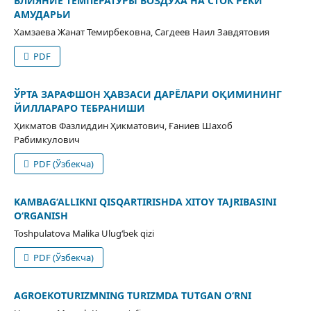
ВЛИЯНИЕ ТЕМПЕРАТУРЫ ВОЗДУХА НА СТОК РЕКИ
АМУДАРЬИ
Хамзаева Жанат Темирбековна, Сагдеев Наил Завдятовия
PDF
ЎРТА ЗАРАФШОН ҲАВЗАСИ ДАРЁЛАРИ ОҚИМИНИНГ
ЙИЛЛАРАРО ТЕБРАНИШИ
Ҳикматов Фазлиддин Ҳикматович, Ғаниев Шахоб
Рабимкулович
PDF (Ўзбекча)
KAMBAG‘ALLIKNI QISQARTIRISHDA XITOY TAJRIBASINI
O‘RGANISH
Toshpulatova Malika Ulug‘bek qizi
PDF (Ўзбекча)
AGROEKOTURIZMNING TURIZMDA TUTGAN O‘RNI