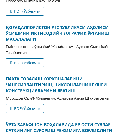
Usmonov Muzrob Kayum o‘g‘li
PDF (Ўзбекча)
ҚОРАҚАЛПОҒИСТОН РЕСПУБЛИКАСИ АҲОЛИСИ
ЎСИШИНИ ИҚТИСОДИЙ-ГЕОГРАФИК ЎРГАНИШ
МАСАЛАЛАРИ
Ембергенов Наўрызбай Жанабаевич, Ауезов Омирбай
Тазабаевич
PDF (Ўзбекча)
ПАХТА ТОЗАЛАШ КОРХОНАЛАРИНИ
ЧАНГСИЗЛАНТИРИШ, ЦИКЛОНЛАРНИНГ ЯНГИ
КОНСТРУКЦИЯЛАРИНИ ЯРАТИШ
Муродов ОриФ Жумаевич, Адилова Азиза Шухратовна
PDF (Ўзбекча)
ЎРТА ЗАРАФШОН ВОҲАЛАРИДА ЕР ОСТИ СУВЛАР
САТҲИНИНГ СУҒОРИШ РЕЖИМИГА БОҒЛИҚЛИГИ