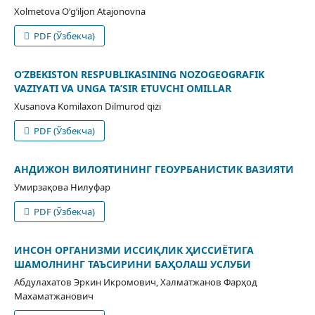
Xolmetova O‘g‘iljon Atajonovna
PDF (Ўзбекча)
O‘ZBEKISTON RESPUBLIKASINING NOZOGEOGRAFIK
VAZIYАTI VA UNGA TA’SIR ETUVCHI OMILLAR
Xusanova Komilaxon Dilmurod qizi
PDF (Ўзбекча)
АНДИЖОН ВИЛОЯТИНИНГ ГЕОУРБАНИСТИК ВАЗИЯТИ
Умирзақова Нилуфар
PDF (Ўзбекча)
ИНСОН ОРГАНИЗМИ ИССИҚЛИК ҲИССИЁТИГА
ШАМОЛНИНГ ТАЪСИРИНИ БАҲОЛАШ УСЛУБИ
Абдулахатов Эркин Икромович, Халматжанов Фарҳод
Махаматжанович