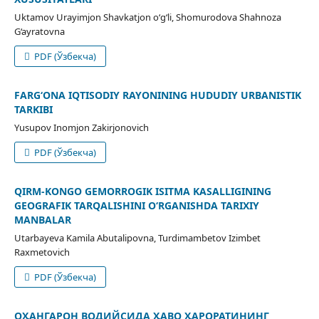
Uktamov Urayimjon Shavkatjon o‘g‘li, Shomurodova Shahnoza
G‘ayratovna
PDF (Ўзбекча)
FARG‘ONA IQTISODIY RAYONINING HUDUDIY URBANISTIK
TARKIBI
Yusupov Inomjon Zakirjonovich
PDF (Ўзбекча)
QIRM-KONGO GEMORROGIK ISITMA KASALLIGINING
GEOGRAFIK TARQALISHINI O‘RGANISHDA TARIXIY
MANBALAR
Utarbayeva Kamila Abutalipovna, Turdimambetov Izimbet
Raxmetovich
PDF (Ўзбекча)
ОҲАНГАРОН ВОДИЙСИДА ҲАВО ҲАРОРАТИНИНГ