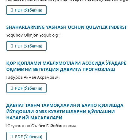
PDF (Ўзбекча)
SHAHARLARNING YASHASH UCHUN QULAYLIK INDEKSI
Yoqubov Olimjon Yoqub o‘g‘li
PDF (Ўзбекча)
ҚОР ҚОПЛАМИ МАЪЛУМОТЛАРИ АСОСИДА ЎРАДАРЁ
ОҚИМИНИ ВЕГЕТАЦИЯ ДАВРИГА ПРОГНОЗЛАШ
Гафуров Акмал Акрамович
PDF (Ўзбекча)
ДАВЛАТ ТАЯНЧ ТАРМОҚЛАРИНИ БАРПО ҚИЛИШДА
ЙЎЛДОШЛИ GNSS КУЗАТИШЛАРНИ ҚЎЛЛАШНИ
НАЗАРИЙ МАСАЛАЛАРИ
Юсупжонов Отабек Ғайибжонович
PDF (Ўзбекча)