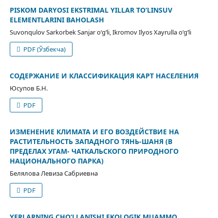
PISKOM DARYOSI EKSTRIMAL YILLAR TO‘LINSUV
ELEMENTLARINI BAHOLASH
Suvonqulov Sarkorbek Sanjar o‘g‘li, Ikromov Ilyos Xayrulla o‘g‘li
PDF (Ўзбекча)
СОДЕРЖАНИЕ И КЛАССИФИКАЦИЯ КАРТ НАСЕЛЕНИЯ
Юсупов Б.Н.
PDF
ИЗМЕНЕНИЕ КЛИМАТА И ЕГО ВОЗДЕЙСТВИЕ НА
РАСТИТЕЛЬНОСТЬ ЗАПАДНОГО ТЯНЬ-ШАНЯ (В
ПРЕДЕЛАХ УГАМ- ЧАТКАЛЬСКОГО ПРИРОДНОГО
НАЦИОНАЛЬНОГО ПАРКА)
Белялова Левиза Сабриевна
PDF
YERLARNING CHO‘LLANISHI EKOLOGIK MUAMMO