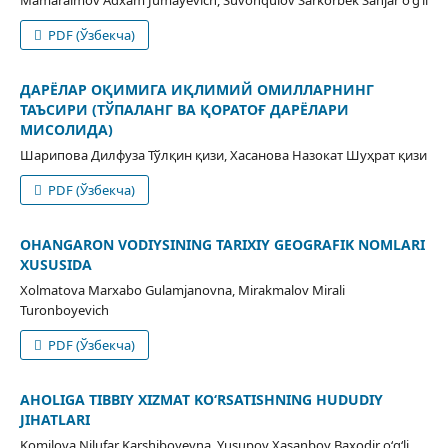
Mamaraimov Adxam Jumayevich, Suvonqulov Sarkorbek Sanjar o‘g‘li
PDF (Ўзбекча)
ДАРЁЛАР ОҚИМИГА ИҚЛИМИЙ ОМИЛЛАРНИНГ
ТАЪСИРИ (ТЎПАЛАНГ ВА ҚОРАТОҒ ДАРЁЛАРИ
МИСОЛИДА)
Шарипова Дилфуза Тўлқин қизи, Xасанова Назокат Шуҳрат қизи
PDF (Ўзбекча)
OHANGARON VODIYSINING TARIXIY GEOGRAFIK NOMLARI
XUSUSIDA
Xolmatova Marxabo Gulamjanovna, Mirakmalov Mirali
Turonboyevich
PDF (Ўзбекча)
AHOLIGA TIBBIY XIZMAT KO‘RSATISHNING HUDUDIY
JIHATLARI
Komilova Nilufar Karshiboyevna, Yusupov Xasanboy Baxodir o‘g‘li