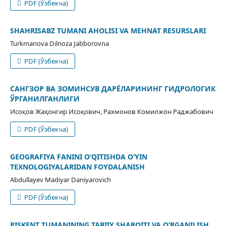
PDF (Ўзбекча)
SHAHRISABZ TUMANI AHOLISI VA MEHNAT RESURSLARI
Turkmanova Dilnoza Jabborovna
PDF (Ўзбекча)
САНГЗОР ВА ЗОМИНСУВ ДАРЁЛАРИНИНГ ГИДРОЛОГИК
ЎРГАНИЛГАНЛИГИ
Исоқов Жаҳонгир Исоқович, Рахмонов Комилжон Раджабович
PDF (Ўзбекча)
GEOGRAFIYA FANINI O‘QITISHDA O‘YIN
TEXNOLOGIYALARIDAN FOYDALANISH
Abdullayev Madiyar Daniyarovich
PDF (Ўзбекча)
PISKENT TUMANINING TABIIY SHAROITI VA O‘RGANILISH