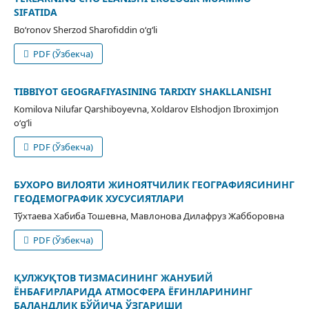
SIFATIDA
Bo‘ronov Sherzod Sharofiddin o‘g‘li
PDF (Ўзбекча)
TIBBIYOT GEOGRAFIYASINING TARIXIY SHAKLLANISHI
Komilova Nilufar Qarshiboyevna, Xoldarov Elshodjon Ibroximjon
o‘g‘li
PDF (Ўзбекча)
БУХОРО ВИЛОЯТИ ЖИНОЯТЧИЛИК ГЕОГРАФИЯСИНИНГ
ГЕОДЕМОГРАФИК ХУСУСИЯТЛАРИ
Тўхтаева Хабиба Тошевна, Мавлонова Дилафруз Жабборовна
PDF (Ўзбекча)
ҚУЛЖУҚТОВ ТИЗМАСИНИНГ ЖАНУБИЙ
ЁНБАҒИРЛАРИДА АТМОСФЕРА ЁҒИНЛАРИНИНГ
БАЛАНДЛИК БЎЙИЧА ЎЗГАРИШИ