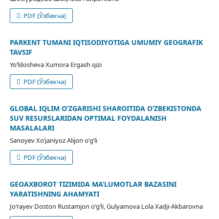
PDF (Ўзбекча)
PARKENT TUMANI IQTISODIYOTIGA UMUMIY GEOGRAFIK
TAVSIF
Yo‘ldosheva Xumora Ergash qizi
PDF (Ўзбекча)
GLOBAL IQLIM O‘ZGARISHI SHAROITIDA O‘ZBEKISTONDA
SUV RESURSLARIDAN OPTIMAL FOYDALANISH
MASALALARI
Sanoyev Xo‘janiyoz Alijon o‘g‘li
PDF (Ўзбекча)
GEOAXBOROT TIZIMIDA MA’LUMOTLAR BAZASINI
YARATISHNING AHAMYATI
Jo‘rayev Doston Rustamjon o‘g‘li, Gulyamova Lola Xadji-Akbarovna