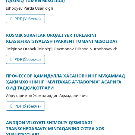
(QIZIRIQ TUMAN MISOLIDA)
Ishboyev Parda Usan o‘g‘li
PDF (Ўзбекча)
KOSMIK SURATLAR ORQALI YER TURLARINI
KLASSIFIKATSIYALASH (PARKENT TUMANI MISOLIDA)
To‘lqinov Otabek Toir o‘g‘li, Raxmonov Dilshod Nurboboyevich
PDF (Ўзбекча)
ПРОФЕССОР ҲАМИДУЛЛА ҲАСАНОВНИНГ МУҲАММАД
ҲАКИМХОННИНГ “МУНТАХАБ АТ-ТАВОРИХ” АСАРИГА
ОИД ТАДҚИҚОТЛАРИ
Абдукаримов Жамолиддин Аҳмадалиевич
PDF (Ўзбекча)
ANDIJON VILOYATI SHIMOLIY QISMIDAGI
TRANSCHEGARAVIY MINTAQANING O‘ZIGA XOS
XUSUSIYATLARI