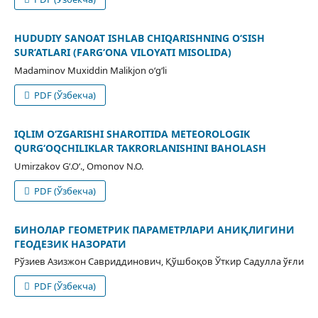
HUDUDIY SANOAT ISHLAB CHIQARISHNING O‘SISH
SUR’ATLARI (FARG‘ONA VILOYATI MISOLIDA)
Madaminov Muxiddin Malikjon o‘g‘li
PDF (Ўзбекча)
IQLIM O‘ZGARISHI SHAROITIDA METEOROLOGIK
QURG‘OQCHILIKLAR TAKRORLANISHINI BAHOLASH
Umirzakov G‘.O‘., Omonov N.O.
PDF (Ўзбекча)
БИНОЛАР ГЕОМЕТРИК ПАРАМЕТРЛАРИ АНИҚЛИГИНИ
ГЕОДЕЗИК НАЗОРАТИ
Рўзиев Азизжон Савриддинович, Қўшбоқов Ўткир Садулла ўғли
PDF (Ўзбекча)