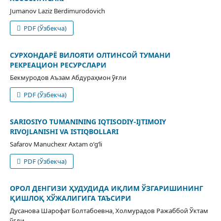
Jumanov Laziz Berdimurodovich
PDF (Ўзбекча)
СУРХОНДАРЁ ВИЛОЯТИ ОЛТИНСОЙ ТУМАНИ
РЕКРЕАЦИОН РЕСУРСЛАРИ
Бекмуродов Аъзам Абдураҳмон ўғли
PDF (Ўзбекча)
SARIOSIYO TUMANINING IQTISODIY-IJTIMOIY
RIVOJLANISHI VA ISTIQBOLLARI
Safarov Manuchexr Axtam o‘g‘li
PDF (Ўзбекча)
ОРОЛ ДЕНГИЗИ ҲУДУДИДА ИҚЛИМ ЎЗГАРИШИНИНГ
ҚИШЛОҚ ХЎЖАЛИГИГА ТАЪСИРИ
Дусанова Шарофат Болтабоевна, Холмурадов Ражаббой Ўктам
ўғли