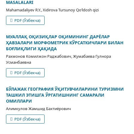
MASALALARI
Mahamadaliyev R.Y., Xidirova Tursunoy Qo‘ldosh qizi
PDF (Ўзбекча)
МУАЛЛАҚ ОҚИЗИҚЛАР ОҚИМИНИНГ ДАРЁЛАР
ҲАВЗАЛАРИ МОРФОМЕТРИК КЎРСАТКИЧЛАРИ БИЛАН
БОҒЛИҚЛИГИ ҲАҚИДА
Рахмонов Комилжон Раджабович, Жумабаева Гулнора
Усманбаевна
PDF (Ўзбекча)
БЎЛАЖАК ГЕОГРАФИЯ ЎҚИТУВЧИЛАРИНИ ТУРИЗМНИ
ТАШКИЛ ЭТИШГА ЎРГАТИШНИНГ САМАРАЛИ
ОМИЛЛАРИ
Алимкулов Жамшид Бахтиёрович
PDF (Ўзбекча)