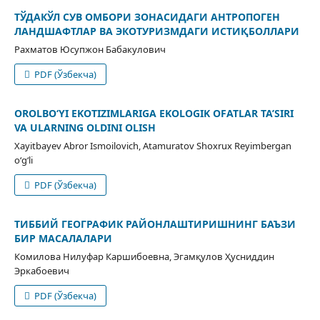
ТЎДАКЎЛ СУВ ОМБОРИ ЗОНАСИДАГИ АНТРОПОГЕН
ЛАНДШАФТЛАР ВА ЭКОТУРИЗМДАГИ ИСТИҚБОЛЛАРИ
Рахматов Юсупжон Бабакулович
PDF (Ўзбекча)
OROLBO‘YI EKOTIZIMLARIGA EKOLOGIK OFATLAR TA’SIRI
VA ULARNING OLDINI OLISH
Xayitbayev Abror Ismoilovich, Atamuratov Shoxrux Reyimbergan
o‘g‘li
PDF (Ўзбекча)
ТИББИЙ ГЕОГРАФИК РАЙОНЛАШТИРИШНИНГ БАЪЗИ
БИР МАСАЛАЛАРИ
Комилова Нилуфар Каршибоевна, Эгамқулов Ҳусниддин
Эркабоевич
PDF (Ўзбекча)