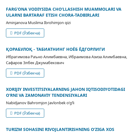
FARG‘ONA VODIYSIDA CHO‘LLASHISH MUAMMOLARI VA
ULARNI BARTARAF ETISH CHORA-TADBIRLARI
Aminjanova Muslima Ibrohimjon qizi
PDF (Ўзбекча)
ҚОРАБУЛОҚ - ТАБИАТНИНГ НОЁБ ЁДГОРЛИГИ
Ибрагимова Раъно Алимбаевна, Ибраимова Азиза Алимбаевна,
Сафаров Элбек Джумабекович
PDF (Ўзбекча)
ХORIJIY INVESTITSIYALARNING JAHON IQTISODIYOTIDAGI
O‘RNI VA ZAMONAVIY TENDENSIYALARI
Nabidjanov Bahromjon Javlonbek o‘g‘li
PDF (Ўзбекча)
TURIZM SOHASINI RIVOJLANTIRISHNING O‘ZIGA XOS