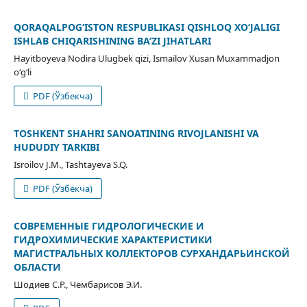
QORAQALPOG‘ISTON RESPUBLIKASI QISHLOQ XO‘JALIGI
ISHLAB CHIQARISHINING BA’ZI JIHATLARI
Hayitboyeva Nodira Ulugbek qizi, Ismailov Xusan Muxammadjon
o‘g‘li
PDF (Ўзбекча)
TOSHKENT SHAHRI SANOATINING RIVOJLANISHI VA
HUDUDIY TARKIBI
Isroilov J.M., Tashtayeva S.Q.
PDF (Ўзбекча)
СОВРЕМЕННЫЕ ГИДРОЛОГИЧЕСКИЕ И
ГИДРОХИМИЧЕСКИЕ ХАРАКТЕРИСТИКИ
МАГИСТРАЛЬНЫХ КОЛЛЕКТОРОВ СУРХАНДАРЬИНСКОЙ
ОБЛАСТИ
Шодиев С.Р., Чембарисов Э.И.