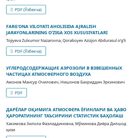
PDF (Ўзбекча)
FARG‘ONA VILOYATI AHOLISIDA AJRALISH
JARAYONLARINING O‘ZIGA XOS XUSUSIYATLARI
Tojiyeva Zulxumor Nazarovna, Qoraboyev Azizjon Abdurasul o‘g‘li
PDF (Ўзбекча)
УГЛЕРОДСОДЕРЖАЩИЕ АЭРОЗОЛИ В ВЗВЕШЕННЫХ
ЧАСТИЦАХ АТМОСФЕРНОГО ВОЗДУХА
Амонов Мансур Очилович, Нишонов Бахриддин Эркинович
PDF
ДАРЁЛАР ОҚИМИГА АТМОСФЕРА ЁҒИНЛАРИ ВА ҲАВО
ҲАРОРАТИНИНГ ТАЪСИРИНИ СТАТИСТИК БАҲОЛАШ
Хакимова Зилола Фазлиддиновна, Мўминова Диёра Дилшод
қизи