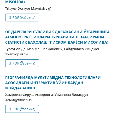
MISOLIDA)
Tillayev Doniyor Mavritali o‘g‘li
PDF (Ўзбекча)
ОҒ ДАРЁЛАРИ СУВЛИЛИК ДАРАЖАСИНИ ЎЗГАРИШИГА
АТМОСФЕРА ЁҒИНЛАРИ ТУРЛАРИНИНГ ТАЪСИРИНИ
СТАТИСТИК БАҲОЛАШ (ПИСКОМ ДАРЁСИ МИСОЛИДА)
Турғунов Дониёр Маннапжанович, Сайдуллаев Умиджон
Зулпхор ўғли
PDF (Ўзбекча)
ГЕОГРАФИЯДА МУЛЬТИМЕДИА ТЕХНОЛОГИЯЛАРИ
АСОСИДАГИ ИНТЕРАКТИВ ЎЙИНЛАРДАН
ФОЙДАЛАНИШ
Ҳамроева Феруза Асроровна, Усманова Дилафруз
Хамидуллаевна
PDF (Ўзбекча)