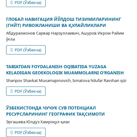
PDF (Ўзбекча)
ГЛОБАЛ НАВИГАЦИЯ ЙЎЛДОШ ТИЗИМИЛАРИНИНГ
(ГНЙТ) РИВОЖЛАНИШИ ВА ҚУЛАЙЛИКЛАРИ
Абдурахмонов Сарвар Нарзуллаевич, Ашуров Икром Райим
ўғли
PDF (Ўзбекча)
TABIATDAN FOYDALANISH OQIBATIDA YUZAGA
KELADIGAN GEOEKOLOGIK MUAMMOLARNI O‘RGANISH
Sharipov Shavkat Muxamajonovich, Ismatova Nilufar Ravshan qizi
PDF (Ўзбекча)
ЎЗБЕКИСТОНДА ЧУЧУК СУВ ПОТЕНЦИАЛ
РЕСУРСЛАРИНИНГ ГЕОГРАФИК ТАҚСИМОТИ
Эргашева Юлдуз Хамроқул қизи
PDF (Ўзбекча)