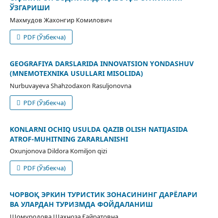
ЎЗГАРИШИ
Махмудов Жахонгир Комилович
PDF (Ўзбекча)
GEOGRAFIYA DARSLARIDA INNOVATSION YONDASHUV
(MNEMOTEXNIKA USULLARI MISOLIDA)
Nurbuvayeva Shahzodaxon Rasuljonovna
PDF (Ўзбекча)
KONLARNI OCHIQ USULDA QAZIB OLISH NATIJASIDA
ATROF-MUHITNING ZARARLANISHI
Oxunjonova Dildora Komiljon qizi
PDF (Ўзбекча)
ЧОРВОҚ ЭРКИН ТУРИСТИК ЗОНАСИНИНГ ДАРЁЛАРИ
ВА УЛАРДАН ТУРИЗМДА ФОЙДАЛАНИШ
Шомуродова Шаҳноза Ғайратовна