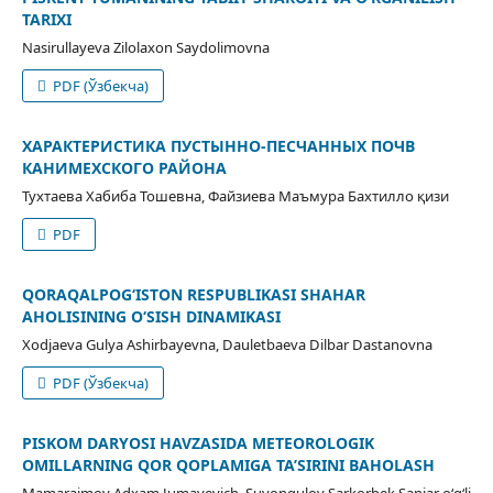
TARIXI
Nasirullayeva Zilolaxon Saydolimovna
PDF (Ўзбекча)
ХАРАКТЕРИСТИКА ПУСТЫННО-ПЕСЧАННЫХ ПОЧВ
КАНИМЕХСКОГО РАЙОНА
Тухтаева Хабиба Тошевна, Файзиева Маъмура Бахтилло қизи
PDF
QORAQALPOG‘ISTON RESPUBLIKASI SHAHAR
AHOLISINING O‘SISH DINAMIKASI
Xodjaeva Gulya Ashirbayevna, Dauletbaeva Dilbar Dastanovna
PDF (Ўзбекча)
PISKOM DARYOSI HAVZASIDA METEOROLOGIK
OMILLARNING QOR QOPLAMIGA TA’SIRINI BAHOLASH