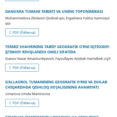
DANG‘ARA TUMANI TABIATI VA UNING TOPONIMIKASI
Muhammedova Zilolaxon Qodirali qizi, Ergasheva Yulduz Xamroqul
qizi
PDF (Ўзбекча)
TERMIZ SHAHRINING TABIIY GEOGRAFIK O‘RNI IQTISODIY-
IJTIMOIY RIVOJLANISH OMILI SIFATIDA
Esanov Nazar Amanturdiyevich, Fayzullayev Azizbek Hamidbek o‘g‘li
PDF (Ўзбекча)
G‘ALLAOROL TUMANINING GEOGRAFIK O‘RNI VA ISHLAB
CHIQARISHDA QISHLOQ XO‘JALIGINING AHAMIYATI
Umarova Umida Mamirovna
PDF (Ўзбекча)