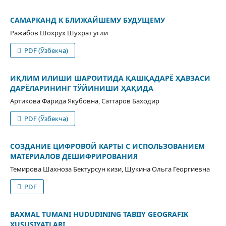
САМАРКАНД К БЛИЖАЙШЕМУ БУДУЩЕМУ
Ражабов Шохрух Шухрат угли
PDF (Ўзбекча)
ИҚЛИМ ИЛИШИ ШАРОИТИДА ҚАШҚАДАРЁ ҲАВЗАСИ
ДАРЁЛАРИНИНГ ТЎЙИНИШИ ҲАҚИДА
Артикова Фарида Якубовна, Саттаров Баходир
PDF (Ўзбекча)
СОЗДАНИЕ ЦИФРОВОЙ КАРТЫ С ИСПОЛЬЗОВАНИЕМ
МАТЕРИАЛОВ ДЕШИФРИРОВАНИЯ
Темирова Шахноза Бектурсун кизи, Щукина Ольга Георгиевна
PDF
BAXMAL TUMANI HUDUDINING TABIIY GEOGRAFIK
XUSUSIYATLARI