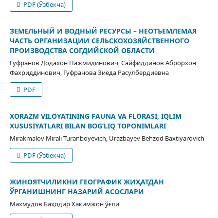
PDF (Ўзбекча)
ЗЕМЕЛЬНЫЙ И ВОДНЫЙ РЕСУРСЫ – НЕОТЪЕМЛЕМАЯ
ЧАСТЬ ОРГАНИЗАЦИИ СЕЛЬСКОХОЗЯЙСТВЕННОГО
ПРОИЗВОДСТВА СОГДИЙСКОЙ ОБЛАСТИ
Гуфранов Додахон Нажмидинович, Сайфиддинов Аброрхон
Фахриддинович, Гуфранова Зиёда Расулбердиевна
PDF
XORAZM VILOYATINING FAUNA VA FLORASI, IQLIM
XUSUSIYATLARI BILAN BOG‘LIQ TOPONIMLARI
Mirakmalov Mirali Turanboyevich, Urazbayev Behzod Baxtiyarovich
PDF (Ўзбекча)
ЖИНОЯТЧИЛИКНИ ГЕОГРАФИК ЖИҲАТДАН
ЎРГАНИШНИНГ НАЗАРИЙ АСОСЛАРИ
Махмудов Баҳодир Хакимжон ўғли