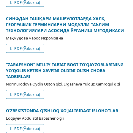
PDF (Ўзбекча)
СИНФДАН ТАШҚАРИ МАШҒУЛОТЛАРДА ХАЛҚ
ГЕОГРАФИК ТЕРМИНЛАРНИ МОДУЛЛИ ТАЪЛИМ
ТЕХНОЛОГИЯЛАРИ АСОСИДА ЎРГАНИШ МЕТОДИКАСИ
Маҳмудова Чарос Икромовна
PDF (Ўзбекча)
“ZARAFSHON” MILLIY TABIAT BOG‘I TO‘QAYZORLARINING
YO‘QOLIB KETISH XAVFINI OLDINI OLISH CHORA-
TADBIRLARI
Normurodova Oydin Oston qizi, Ergasheva Yulduz Xamroqul qizi
PDF (Ўзбекча)
O‘ZBEKISTONDA QISHLOQ XO‘JALIGIDAGI ISLOHOTLAR
Loqayev Abdulatif Babasher o‘g‘li
PDF (Ўзбекча)