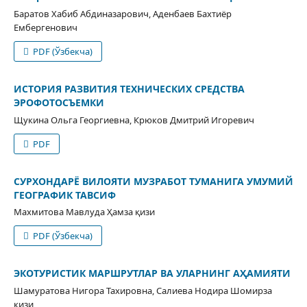
Баратов Хабиб Абдиназарович, Аденбаев Бахтиёр
Ембергенович
PDF (Ўзбекча)
ИСТОРИЯ РАЗВИТИЯ ТЕХНИЧЕСКИХ СРЕДСТВА
ЭРОФОТОСЪЕМКИ
Щукина Ольга Георгиевна, Крюков Дмитрий Игоревич
PDF
СУРХОНДАРЁ ВИЛОЯТИ МУЗРАБОТ ТУМАНИГА УМУМИЙ
ГЕОГРАФИК ТАВСИФ
Махмитова Мавлуда Ҳамза қизи
PDF (Ўзбекча)
ЭКОТУРИСТИК МАРШРУТЛАР ВА УЛАРНИНГ АҲАМИЯТИ
Шамуратова Нигора Тахировна, Салиева Нодира Шомирза
қизи