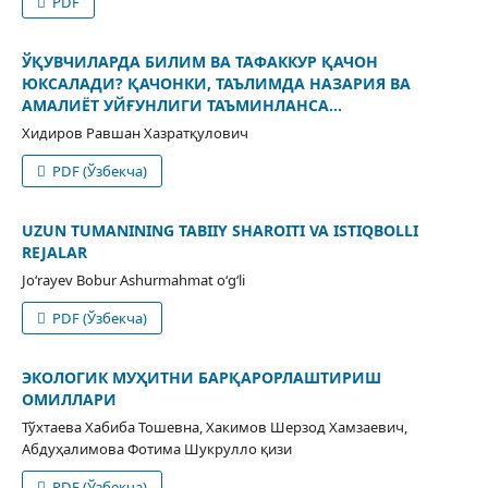
PDF
ЎҚУВЧИЛАРДА БИЛИМ ВА ТАФАККУР ҚАЧОН
ЮКСАЛАДИ? ҚАЧОНКИ, ТАЪЛИМДА НАЗАРИЯ ВА
АМАЛИЁТ УЙҒУНЛИГИ ТАЪМИНЛАНСА...
Хидиров Равшан Хазратқулович
PDF (Ўзбекча)
UZUN TUMANINING TABIIY SHAROITI VA ISTIQBOLLI
REJALAR
Jo‘rayev Bobur Ashurmahmat o‘g‘li
PDF (Ўзбекча)
ЭКОЛОГИК МУҲИТНИ БАРҚАРОРЛАШТИРИШ
ОМИЛЛАРИ
Тўхтаева Хабиба Тошевна, Хакимов Шерзод Хамзаевич,
Абдуҳалимова Фотима Шукрулло қизи
PDF (Ўзбекча)