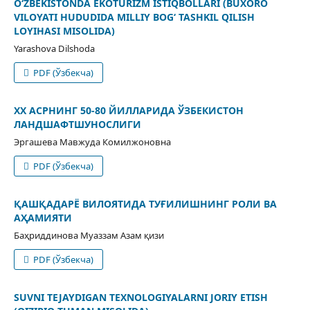
O‘ZBEKISTONDA EKOTURIZM ISTIQBOLLARI (BUXORO
VILOYATI HUDUDIDA MILLIY BOG‘ TASHKIL QILISH
LOYIHASI MISOLIDA)
Yarashova Dilshoda
PDF (Ўзбекча)
XX АСРНИНГ 50-80 ЙИЛЛАРИДА ЎЗБЕКИСТОН
ЛАНДШАФТШУНОСЛИГИ
Эргашева Мавжуда Комилжоновна
PDF (Ўзбекча)
ҚАШҚАДАРЁ ВИЛОЯТИДА ТУҒИЛИШНИНГ РОЛИ ВА
АҲАМИЯТИ
Баҳриддинова Муаззам Азам қизи
PDF (Ўзбекча)
SUVNI TEJAYDIGAN TEXNOLOGIYALARNI JORIY ETISH