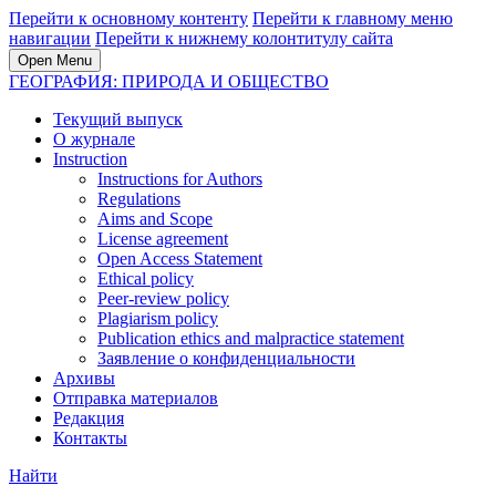
Перейти к основному контенту
Перейти к главному меню
навигации
Перейти к нижнему колонтитулу сайта
Open Menu
ГЕОГРАФИЯ: ПРИРОДА И ОБЩЕСТВО
Текущий выпуск
О журнале
Instruction
Instructions for Authors
Regulations
Aims and Scope
License agreement
Open Access Statement
Ethical policy
Peer-review policy
Plagiarism policy
Publication ethics and malpractice statement
Заявление о конфиденциальности
Архивы
Отправка материалов
Редакция
Контакты
Найти