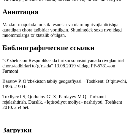
Аннотация
Mazkur maqolada turistik resurslar va ularning rivojlantirishga
qaratilgan chora tadbirlar yoritilgan. Shuningdek soxa rivojidagi
muommolarga to’xtatalib o’tilgan.
Библиографические ссылки
“O‘zbekiston Respublikasida turizm sohasini yanada rivojlantirish
chora-tadbirlari to‘g‘risida” 13.08.2019 yildagi PF-5781-son
Farmoni
Baratov P. O‘zbekiston tabiiy geografiyasi. –Toshkent: O‘qituvchi,
1996. -190 b
Tuxliyev.I.S, Qudratov G‘.X, Pardayev M.Q. Turizmni
rejalashtirish. Darslik. «Iqtisodiyot moliya» nashriyoti. Toshkent
2010. 254 bet.
Загрузки