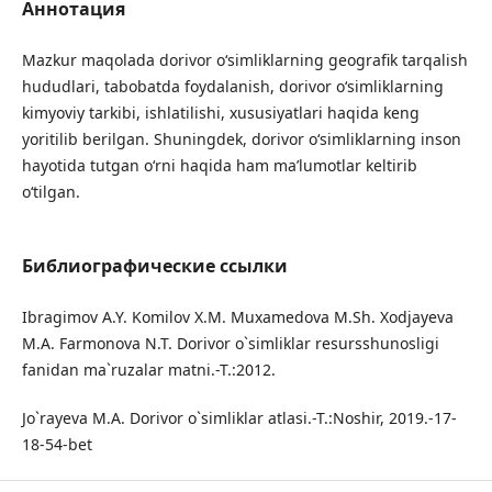
Аннотация
Mazkur maqolada dorivor o‘simliklarning geografik tarqalish
hududlari, tabobatda foydalanish, dorivor o‘simliklarning
kimyoviy tarkibi, ishlatilishi, xususiyatlari haqida keng
yoritilib berilgan. Shuningdek, dorivor o‘simliklarning inson
hayotida tutgan o‘rni haqida ham ma’lumotlar keltirib
o‘tilgan.
Библиографические ссылки
Ibragimov A.Y. Komilov X.M. Muxamedova M.Sh. Xodjayeva
M.A. Farmonova N.T. Dorivor o`simliklar resursshunosligi
fanidan ma`ruzalar matni.-T.:2012.
Jo`rayeva M.A. Dorivor o`simliklar atlasi.-T.:Noshir, 2019.-17-
18-54-bet