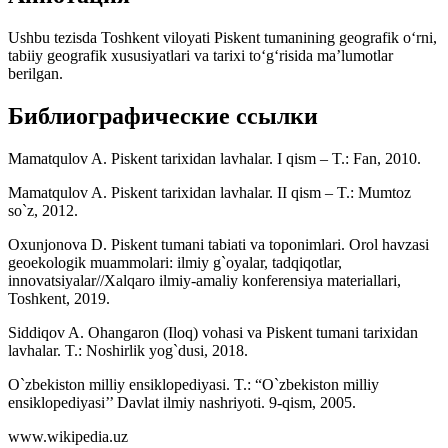
Ushbu tezisda Toshkent viloyati Piskent tumanining geografik o‘rni,
tabiiy geografik xususiyatlari va tarixi to‘g‘risida ma’lumotlar
berilgan.
Библиографические ссылки
Mamatqulov A. Piskent tarixidan lavhalar. I qism – T.: Fan, 2010.
Mamatqulov A. Piskent tarixidan lavhalar. II qism – T.: Mumtoz
so`z, 2012.
Oxunjonova D. Piskent tumani tabiati va toponimlari. Orol havzasi
geoekologik muammolari: ilmiy g`oyalar, tadqiqotlar,
innovatsiyalar//Xalqaro ilmiy-amaliy konferensiya materiallari,
Toshkent, 2019.
Siddiqov A. Ohangaron (Iloq) vohasi va Piskent tumani tarixidan
lavhalar. T.: Noshirlik yog`dusi, 2018.
O`zbekiston milliy ensiklopediyasi. T.: “O`zbekiston milliy
ensiklopediyasi’’ Davlat ilmiy nashriyoti. 9-qism, 2005.
www.wikipedia.uz