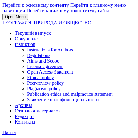
Перейти к основному контенту
Перейти к главному меню
навигации
Перейти к нижнему колонтитулу сайта
Open Menu
ГЕОГРАФИЯ: ПРИРОДА И ОБЩЕСТВО
Текущий выпуск
О журнале
Instruction
Instructions for Authors
Regulations
Aims and Scope
License agreement
Open Access Statement
Ethical policy
Peer-review policy
Plagiarism policy
Publication ethics and malpractice statement
Заявление о конфиденциальности
Архивы
Отправка материалов
Редакция
Контакты
Найти