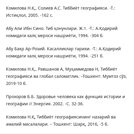
Комилова Н.Қ., Солиев А.С. Тиббиёт географияси. -Т.:
Истиқлол, 2005. -162 с.
Абу Али Ибн Сино. Тиб қонунлари. Ж.1. -Т.: А.Қодирий
номидаги халқ мероси нашриёти, 1994. -304 б.
Абу Бакр Ар-Розий. Касалликлар тарихи. -Т.: А.Қодирий
номидаги халқ мероси нашриёти, 1994. -251 б.
Комилова Н.Қ., Равшанов А, Муҳаммедова Н, Тиббиёт
географияси ва глобал саломатлик. –Тошкент: Мумтоз сўз,
2019-10 б.
Прохоров Б.Б. Здоровье человека как функция истории и
географии // Энергия. 2002. -С. 32-36.
Комилова Н.Қ, Тиббиёт географиясининг назарий ва
амалий масалалари. – Тошкент: Шарқ, 2016, -5 б.