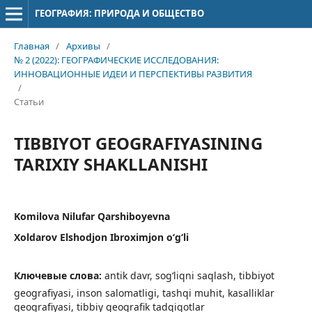
ГЕОГРАФИЯ: ПРИРОДА И ОБЩЕСТВО
Главная
/
Архивы
/
№ 2 (2022): ГЕОГРАФИЧЕСКИЕ ИССЛЕДОВАНИЯ:
ИННОВАЦИОННЫЕ ИДЕИ И ПЕРСПЕКТИВЫ РАЗВИТИЯ
/
Статьи
TIBBIYOT GEOGRAFIYASINING
TARIXIY SHAKLLANISHI
Komilova Nilufar Qarshiboyevna
Xoldarov Elshodjon Ibroximjon o‘g‘li
Ключевые слова:
antik davr, sog‘liqni saqlash, tibbiyot
geografiyasi, inson salomatligi, tashqi muhit, kasalliklar
geografiyasi, tibbiy geografik tadqiqotlar