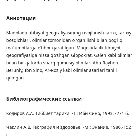
Аннотация
Maqolada tibbiyot geografiyasining rivojlanish tarixi, tarixiy
bosqichlari, olimlar tomonidan o‘rganilishi bilan bog‘liq
maʼlumotlarga eʼtibor qaratilgan. Maqolada ilk tibbiyot
geografiyasiga hissa qo‘shgan Gippokrat, Galen kabi olimlar
bilan bir qatorda sharq qomusiy olimlari Abu Rayhon
Beruniy, Ibn Sino, Ar-Roziy kabi olimlar asarlari tahlil
qilingan.
Библиографические ссылки
Қодиров А.А. Тиббиёт тарихи. -Т.: Ибн Сино, 1993. -271 б.
Чаклин А.В. География и здоровье. -М.: Знание, 1986.-152
с.