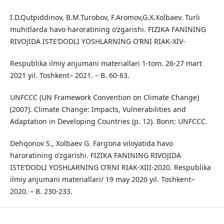
I.D.Qutpiddinov, B.M.Turobov, F.Aromov,G.X.Xolbaev. Turli
muhitlarda havo haroratining o’zgarishi. FIZIKA FANINING
RIVOJIDA ISTE‘DODLI YOSHLARNING O’RNI RIAK-XIV-
Respublika ilmiy anjumani materiallari 1-tom. 26-27 mart
2021 yil. Toshkent– 2021. – B. 60-63.
UNFCCC (UN Framework Convention on Climate Change)
(2007). Climate Change: Impacts, Vulnerabilities and
Adaptation in Developing Countries (p. 12). Bonn: UNFCCC.
Dehqonov S., Xolbaev G. Farg’ona viloyatida havo
haroratining o’zgarishi. FIZIKA FANINING RIVOJIDA
ISTE‘DODLI YOSHLARNING O’RNI RIAK-XIII-2020. Respublika
ilmiy anjumani materiallari/ 19 may 2020 yil. Toshkent–
2020. – B. 230-233.