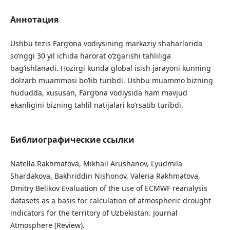
Аннотация
Ushbu tezis Farg‘ona vodiysining markaziy shaharlarida
so‘nggi 30 yil ichida harorat o‘zgarishi tahliliga
bag‘ishlanadi. Hozirgi kunda global isish jarayoni kunning
dolzarb muammosi bo‘lib turibdi. Ushbu muammo bizning
hududda, xususan, Farg‘ona vodiysida ham mavjud
ekanligini bizning tahlil natijalari ko‘rsatib turibdi.
Библиографические ссылки
Natella Rakhmatova, Mikhail Arushanov, Lyudmila
Shardakova, Bakhriddin Nishonov, Valeria Rakhmatova,
Dmitry Belikov Evaluation of the use of ECMWF reanalysis
datasets as a basis for calculation of atmospheric drought
indicators for the territory of Uzbekistan. Journal
Atmosphere (Review).