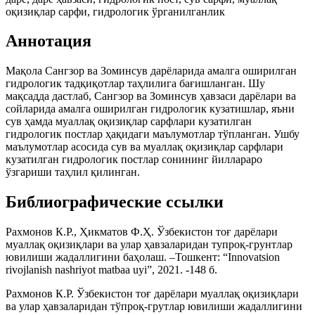
оқизиқлар сарфи, гидрологик ўрганилганлик
Аннотация
Мақола Сангзор ва Зоминсув дарёларида амалга оширилган
гидрологик тадқиқотлар таҳлилига бағишланган. Шу
мақсадда дастлаб, Сангзор ва Зоминсув ҳавзаси дарёлари ва
сойларида амалга оширилган гидрологик кузатишлар, яъни
сув ҳамда муаллақ оқизиқлар сарфлари кузатилган
гидрологик постлар ҳақидаги маълумотлар тўпланган. Ушбу
маълумотлар асосида сув ва муаллақ оқизиқлар сарфлари
кузатилган гидрологик постлар сонининг йиллараро
ўзгариши таҳлил қилинган.
Библиографические ссылки
Рахмонов К.Р., Ҳикматов Ф.Ҳ. Ўзбекистон тоғ дарёлари
муаллақ оқизиқлари ва улар ҳавзаларидан тупроқ-грунтлар
ювилиши жадаллигини баҳолаш. –Тошкент: “Innovatsion
rivojlanish nashriyot matbaa uyi”, 2021. -148 б.
Рахмонов К.Р. Ўзбекистон тоғ дарёлари муаллақ оқизиқлари
ва улар ҳавзаларидан тўпроқ-грутлар ювилиши жадаллигини