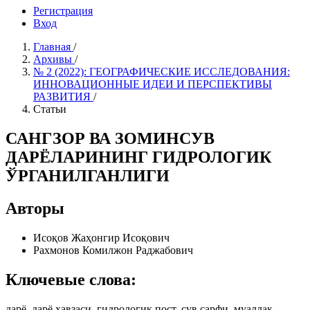
Регистрация
Вход
Главная
/
Архивы
/
№ 2 (2022): ГЕОГРАФИЧЕСКИЕ ИССЛЕДОВАНИЯ:
ИННОВАЦИОННЫЕ ИДЕИ И ПЕРСПЕКТИВЫ
РАЗВИТИЯ
/
Статьи
САНГЗОР ВА ЗОМИНСУВ
ДАРЁЛАРИНИНГ ГИДРОЛОГИК
ЎРГАНИЛГАНЛИГИ
Авторы
Исоқов Жаҳонгир Исоқович
Рахмонов Комилжон Раджабович
Ключевые слова:
дарё, дарё ҳавзаси, гидрологик пост, сув сарфи, муаллақ