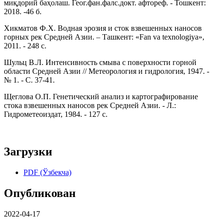
миқдорий баҳолаш. Геог.фан.фалс.докт. афтореф. - Тошкент:
2018. -46 б.
Хикматов Ф.Х. Водная эрозия и сток взвешенных наносов
горных рек Средней Азии. – Ташкент: «Fan va texnologiya»,
2011. - 248 с.
Шульц В.Л. Интенсивность смыва с поверхности горной
области Средней Азии // Метеорология и гидрология, 1947. -
№ 1. - С. 37-41.
Щеглова О.П. Генетический анализ и картографирование
стока взвешенных наносов рек Средней Азии. - Л.:
Гидрометеоиздат, 1984. - 127 с.
Загрузки
PDF (Ўзбекча)
Опубликован
2022-04-17