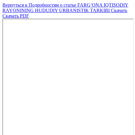
Вернуться к Подробностям о статье
FARG‘ONA IQTISODIY
RAYONINING HUDUDIY URBANISTIK TARKIBI
Скачать
Скачать PDF