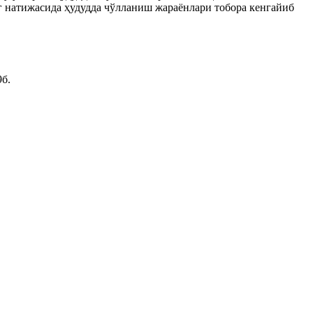
нг натижасида ҳудудда чўлланиш жараёнлари тобора кенгайиб
б.