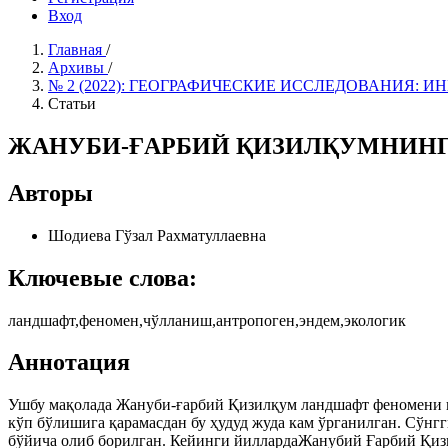
Вход
Главная
/
Архивы
/
№ 2 (2022): ГЕОГРАФИЧЕСКИЕ ИССЛЕДОВАНИЯ:
Статьи
ЖАНУБИ-ҒАРБИЙ ҚИЗИЛҚУМНИНГ
Авторы
Шодиева Гўзал Рахматуллаевна
Ключевые слова:
ландшафт,феномен,чўлланиш,антропоген,эндем,экологик
Аннотация
Ушбу мақолада Жануби-ғарбий Қизилқум ландшафт феномени ва
кўп бўлишига қарамасдан бу ҳудуд жуда кам ўрганилган. Сўнг
бўйича олиб борилган. Кейинги йиллардаЖанубий Ғарбий Қизи