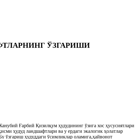
ФТЛАРНИНГ ЎЗГАРИШИ
Жанубий Ғарбий Қизилқум ҳудудининг ўзига хос ҳусусиятлари
қисми ҳудуд ландшафтлари ва у ердаги экалогик ҳолатлар
Бу ўзгариш ҳудуддаги ўсимликлар оламига,ҳайвонот