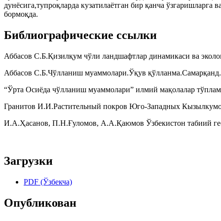
дунёсига,тупроқларда кузатилаётган бир қанча ўзгаришларга в
бормоқда.
Библиографические ссылки
Аббасов С.Б.Қизилқум чўли ландшафтлар динамикаси ва эколо
Аббасов С.Б.Чўлланиш муаммолари.Ўқув қўлланма.Самарқанд.
“Ўрта Осиёда чўлланиш муаммолари” илмий мақолалар тўплам
Гранитов И.И.Растительный покров Юго-Западных Кызылкумов.В
И.А.Ҳасанов, П.Н.Ғуломов, А.А.Қаюмов Ўзбекистон табиий гео
Загрузки
PDF (Ўзбекча)
Опубликован