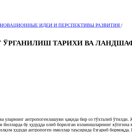
 ИННОВАЦИОННЫЕ ИДЕИ И ПЕРСПЕКТИВЫ РАЗВИТИЯ
/
 ЎРГАНИЛИШ ТАРИХИ ВА ЛАНДША
 уларнинг антропогенлашуви ҳақида бир оз тўхталиб ўтилди. 
ги йилларда бу ҳудудда олиб борилган изланишларнинг кўпгина 
лқум ҳудуди антропоген омиллар таъсирида ўзгариб бормоқда. 