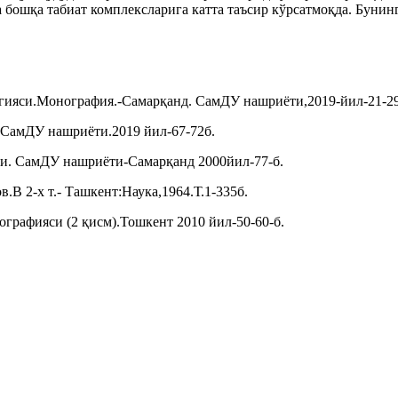
а бошқа табиат комплексларига катта таъсир кўрсатмоқда. Буни
гияси.Монография.-Самарқанд. СамДУ нашриёти,2019-йил-21-29
СамДУ нашриёти.2019 йил-67-72б.
и. СамДУ нашриёти-Самарқанд 2000йил-77-б.
 2-х т.- Ташкент:Наука,1964.Т.1-335б.
графияси (2 қисм).Тошкент 2010 йил-50-60-б.