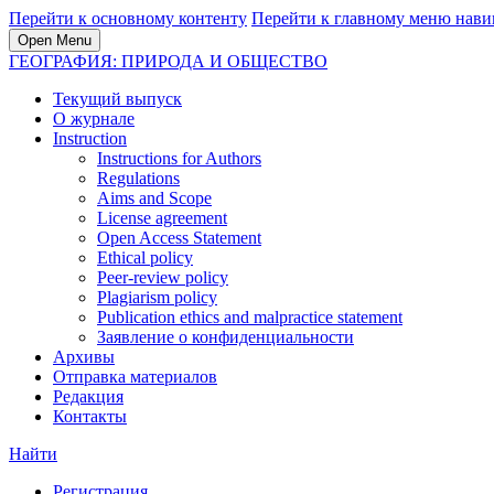
Перейти к основному контенту
Перейти к главному меню нави
Open Menu
ГЕОГРАФИЯ: ПРИРОДА И ОБЩЕСТВО
Текущий выпуск
О журнале
Instruction
Instructions for Authors
Regulations
Aims and Scope
License agreement
Open Access Statement
Ethical policy
Peer-review policy
Plagiarism policy
Publication ethics and malpractice statement
Заявление о конфиденциальности
Архивы
Отправка материалов
Редакция
Контакты
Найти
Регистрация