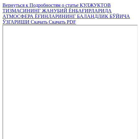
Вернуться к Подробностям о статье
ҚУЛЖУҚТОВ
ТИЗМАСИНИНГ ЖАНУБИЙ ЁНБАҒИРЛАРИДА
АТМОСФЕРА ЁҒИНЛАРИНИНГ БАЛАНДЛИК БЎЙИЧА
ЎЗГАРИШИ
Скачать
Скачать PDF