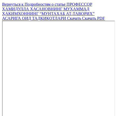
Вернуться к Подробностям о статье
ПРОФЕССОР
ҲАМИДУЛЛА ҲАСАНОВНИНГ МУҲАММАД
ҲАКИМХОННИНГ “МУНТАХАБ АТ-ТАВОРИХ”
АСАРИГА ОИД ТАДҚИҚОТЛАРИ
Скачать
Скачать PDF