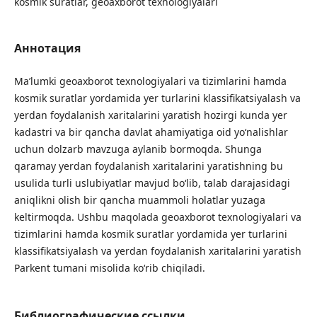
kosmik suratlar, geoaxborot texnologiyalari
Аннотация
Ma’lumki geoaxborot texnologiyalari va tizimlarini hamda
kosmik suratlar yordamida yer turlarini klassifikatsiyalash va
yerdan foydalanish xaritalarini yaratish hozirgi kunda yer
kadastri va bir qancha davlat ahamiyatiga oid yo‘nalishlar
uchun dolzarb mavzuga aylanib bormoqda. Shunga
qaramay yerdan foydalanish xaritalarini yaratishning bu
usulida turli uslubiyatlar mavjud bo‘lib, talab darajasidagi
aniqlikni olish bir qancha muammoli holatlar yuzaga
keltirmoqda. Ushbu maqolada geoaxborot texnologiyalari va
tizimlarini hamda kosmik suratlar yordamida yer turlarini
klassifikatsiyalash va yerdan foydalanish xaritalarini yaratish
Parkent tumani misolida ko‘rib chiqiladi.
Библиографические ссылки