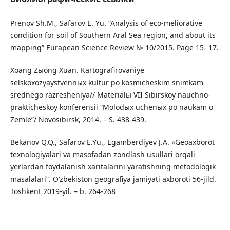
Prenov Sh.M., Safarov E. Yu. “Analysis of eco-meliorative
condition for soil of Southern Aral Sea region, and about its
mapping” Eurapean Science Review № 10/2015. Page 15- 17.
Xoang Zыong Xuan. Kartografirovaniye
selskoxozyaystvennыx kultur po kosmicheskim snimkam
srednego razresheniya// Materialы VII Sibirskoy nauchno-
prakticheskoy konferensii “Molodыx uchenыx po naukam o
Zemle”/ Novosibirsk, 2014. – S. 438-439.
Bekanov Q.Q., Safarov E.Yu., Egamberdiyev J.A. «Geoaxborot
texnologiyalari va masofadan zondlash usullari orqali
yerlardan foydalanish xaritalarini yaratishning metodologik
masalalari”. Oʻzbekiston geografiya jamiyati axboroti 56-jild.
Toshkent 2019-yil. – b. 264-268