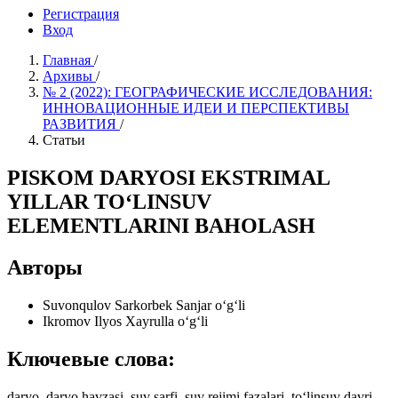
Регистрация
Вход
Главная
/
Архивы
/
№ 2 (2022): ГЕОГРАФИЧЕСКИЕ ИССЛЕДОВАНИЯ:
ИННОВАЦИОННЫЕ ИДЕИ И ПЕРСПЕКТИВЫ
РАЗВИТИЯ
/
Статьи
PISKOM DARYOSI EKSTRIMAL
YILLAR TO‘LINSUV
ELEMENTLARINI BAHOLASH
Авторы
Suvonqulov Sarkorbek Sanjar o‘g‘li
Ikromov Ilyos Xayrulla o‘g‘li
Ключевые слова:
daryo, daryo havzasi, suv sarfi, suv rejimi fazalari, to‘linsuv davri,