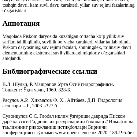
toshqin davri, kam suvli davr, xarakterli yillar, suv rejimi fazalarining
o‘zgarishlari
Аннотация
Maqolada Piskom daryosida kuzatilgan o‘rtacha ko‘p yillik suv
sarflari tahlil qilinib, suvlilik bo‘yicha xarakterli yillar tanlab olindi.
Piskom daryosining suv rejimi fazalari, shuningdek, to‘linsuv davri
elementlarining ekstremal suvli yillardagi miqdoriy o‘zgarishlari
aniqlandi.
Библиографические ссылки
В.Л. Шульц, Р. Машрапов Ўрта Осиё гидрографияси.
Тошкент: Ўқитувчи, 1969. 328-Б.
Расулов А.Р., Хикматов Ф. Х., Айтбаев. Д.П. Гидрология
асослари. –Т., 2003. -327 б.
Сувонқулов С.С. Глобал иқлим ўзгариши даврида Писком
дарё ҳавзаси Гидрологик ресурсларини баҳолаш // Илм-фан ва
таълимнинг ривожланиш истиқболлари Биринчи
конференцияси тўплами www.openscience.uz 2020. 189-195-бет