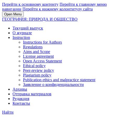
Перейти к основному контенту
Перейти к главному меню
навигации
Перейти к нижнему колонтитулу сайта
Open Menu
ГЕОГРАФИЯ: ПРИРОДА И ОБЩЕСТВО
Текущий выпуск
О журнале
Instruction
Instructions for Authors
Regulations
Aims and Scope
License agreement
Open Access Statement
Ethical policy
Peer-review policy
Plagiarism policy
Publication ethics and malpractice statement
Заявление о конфиденциальности
Архивы
Отправка материалов
Редакция
Контакты
Найти