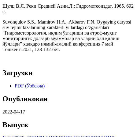
Шулц В.Л. Реки Средней Азии.Л.: Гидрометеоиздат, 1965. 692
с.
Suvonqulov S.S., Mamirov H.A., Akbarov F.N. Oygaying daryosi
suv rejimi fаzаlаrining xаrаkterli yillаrdаgi oʼzgаrishlаri
“Гидрометеорология, иқлим ўзгариши ва атроф-муҳит
мониторинги: долзарб муаммолар ва уларни ҳал қилиш
йўллари” халқаро илмий-амалий конференция 7 май
Тошкент-2021, 128-132-бет.
Загрузки
PDF (Ўзбекча)
Опубликован
2022-04-17
Выпуск