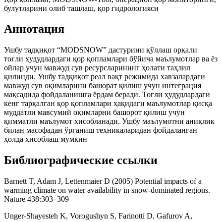
булутларини oлиб ташлаш, қор гидрологияси
Аннотация
Ушбу тадқиқот “MODSNOW” дастурини қўллаш орқали
тоғли ҳудудлардаги қор қопламлари бўйича маълумотлар ва ёз
ойлар учун мавжуд сув ресурсларининг ҳолати таҳлил
қилинди. Ушбу тадқиқот реал вақт режимида хавзалардаги
мавжуд сув оқимларини башорат қилиш учун интеграция
мақсадида фойдаланишга ёрдам беради. Тоғли ҳудудлардаги
кенг тарқалган қор қопламлари ҳақидаги маълумотлар қисқа
муддатли мавсумий оқимларни башорот қилиш учун
қимматли маълумот хисобланади. Ушбу маълумотни аниқлик
билан масофадан ўрганиш техникаларидан фойдаланган
ҳолда хисоблаш мумкин
Библиографические ссылки
Barnett T, Adam J, Lettenmaier D (2005) Potential impacts of a
warming climate on water availability in snow-dominated regions.
Nature 438:303–309
Unger-Shayesteh K, Vorogushyn S, Farinotti D, Gafurov A,