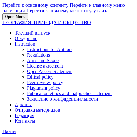
Перейти к основному контенту
Перейти к главному меню
навигации
Перейти к нижнему колонтитулу сайта
Open Menu
ГЕОГРАФИЯ: ПРИРОДА И ОБЩЕСТВО
Текущий выпуск
О журнале
Instruction
Instructions for Authors
Regulations
Aims and Scope
License agreement
Open Access Statement
Ethical policy
Peer-review policy
Plagiarism policy
Publication ethics and malpractice statement
Заявление о конфиденциальности
Архивы
Отправка материалов
Редакция
Контакты
Найти