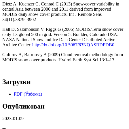
Dietz A, Kuenzer C, Conrad C (2013) Snow-cover variability in
central Asia between 2000 and 2011 derived from improved
MODIS daily snow-cover products. Int J Remote Sens
34(11):3879–3902
Hall D, Salomonson V, Riggs G (2006) MODIS/Terra snow cover
daily L3 global 500 m grid. Version 5. Boulder, Colorado USA:
NASA National Snow and Ice Data Center Distributed Active
Archive Center.
http://dx.doi.org/10.5067/63NQASRDPDB0
Gafurov A, Ba´rdossy A (2009) Cloud removal methodology from
MODIS snow cover products. Hydrol Earth Syst Sci 13:1–13
Загрузки
PDF (Ўзбекча)
Опубликован
2023-01-09