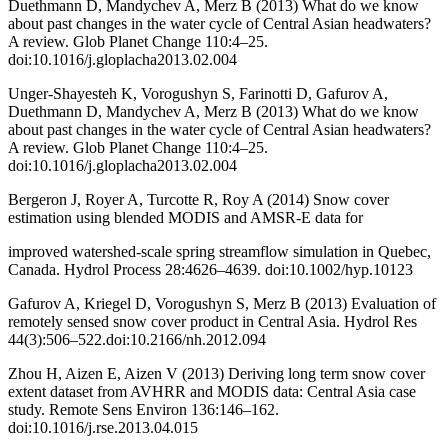
Duethmann D, Mandychev A, Merz B (2013) What do we know
about past changes in the water cycle of Central Asian headwaters?
A review. Glob Planet Change 110:4–25.
doi:10.1016/j.gloplacha2013.02.004
Unger-Shayesteh K, Vorogushyn S, Farinotti D, Gafurov A,
Duethmann D, Mandychev A, Merz B (2013) What do we know
about past changes in the water cycle of Central Asian headwaters?
A review. Glob Planet Change 110:4–25.
doi:10.1016/j.gloplacha2013.02.004
Bergeron J, Royer A, Turcotte R, Roy A (2014) Snow cover
estimation using blended MODIS and AMSR-E data for
improved watershed-scale spring streamflow simulation in Quebec,
Canada. Hydrol Process 28:4626–4639. doi:10.1002/hyp.10123
Gafurov A, Kriegel D, Vorogushyn S, Merz B (2013) Evaluation of
remotely sensed snow cover product in Central Asia. Hydrol Res
44(3):506–522.doi:10.2166/nh.2012.094
Zhou H, Aizen E, Aizen V (2013) Deriving long term snow cover
extent dataset from AVHRR and MODIS data: Central Asia case
study. Remote Sens Environ 136:146–162.
doi:10.1016/j.rse.2013.04.015