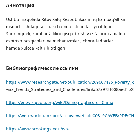
Аннотация
Ushbu maqolada Xitoy Xalq Respublikasining kambag’allikni
qisqartirishdagi tajribasi hamda islohotlari yoritilgan.
Shuningdek, kambag’allikni qisqartirish vazifalarini amalga
oshirish bosqichlari va mehanizmlari, chora-tadbirlari
hamda xulosa keltirib o’tilgan.
Библиографические ссылки
https://www.researchgate.net/publication/269667485_Poverty_R
ysia_Trends_Strategies_and_Challenges/link/57a973f008aed1b
https://en.wikipedia.org/wiki/Demographics_of_China
https://web.worldbank.org/archive/website00819C/WEB/PDF/CH
https://www.brookings.edu/wp-