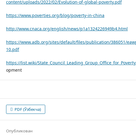
content/uploads/2022/02/Evolution-of-global-poverty.pdf
https://www.poverties.org/blog/poverty-in-china
http://www.cnaca.org/english/news/p1a1324226949b4.html
https://www.adb.org/sites/default/files/publication/386051/eaw
10.pdf
https://list.wiki/State_Council_Leading_Group_Office_for_Povert
opment
PDF (Ўзбекча)
Опубликован