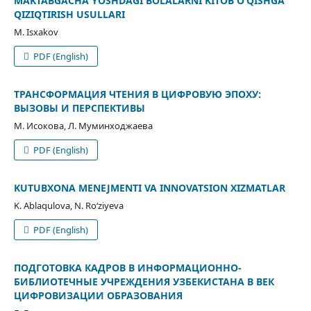
MAKTABGACHA YOSHDAGI BOLALARNI KITOB OʻQISHGA
QIZIQTIRISH USULLARI
M. Isxakov
PDF (English)
ТРАНСФОРМАЦИЯ ЧТЕНИЯ В ЦИФРОВУЮ ЭПОХУ:
ВЫЗОВЫ И ПЕРСПЕКТИВЫ
М. Исокова, Л. Муминходжаева
PDF (English)
KUTUBXONA MENEJMENTI VA INNOVATSION XIZMATLAR
K. Ablaqulova, N. Ro‘ziyeva
PDF (English)
ПОДГОТОВКА КАДРОВ В ИНФОРМAЦИОННО-
БИБЛИОТЕЧНЫЕ УЧРЕЖДЕНИЯ УЗБЕКИСТАНА В ВЕК
ЦИФРОВИЗAЦИИ ОБРАЗОВАНИЯ