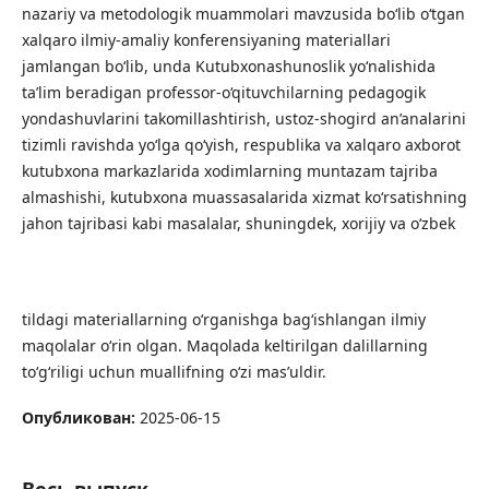
nazariy va metodologik muammolari mavzusida bo‘lib o‘tgan
xalqaro ilmiy-amaliy konferensiyaning materiallari
jamlangan bo‘lib, unda Kutubxonashunoslik yo‘nalishida
ta’lim beradigan professor-o‘qituvchilarning pedagogik
yondashuvlarini takomillashtirish, ustoz-shogird an’analarini
tizimli ravishda yo‘lga qo‘yish, respublika va xalqaro axborot
kutubxona markazlarida xodimlarning muntazam tajriba
almashishi, kutubxona muassasalarida xizmat ko‘rsatishning
jahon tajribasi kabi masalalar, shuningdek, xorijiy va o‘zbek
tildagi materiallarning o‘rganishga bag‘ishlangan ilmiy
maqolalar o‘rin olgan. Maqolada keltirilgan dalillarning
to‘g‘riligi uchun muallifning o‘zi mas’uldir.
Опубликован:
2025-06-15