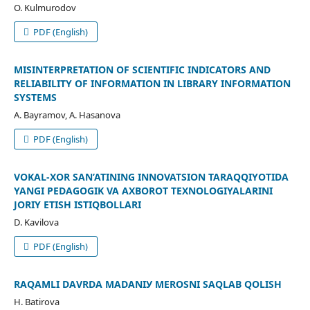
O. Kulmurodov
PDF (English)
MISINTERPRETATION OF SCIENTIFIC INDICATORS AND
RELIABILITY OF INFORMATION IN LIBRARY INFORMATION
SYSTEMS
A. Bayramov, A. Hasanova
PDF (English)
VOKAL-XOR SAN’ATINING INNOVATSION TARAQQIYOTIDA
YANGI PEDAGOGIK VA AXBOROT TEXNOLOGIYALARINI
JORIY ETISH ISTIQBOLLARI
D. Kаvilovа
PDF (English)
RАQАMLI DАVRDА MАDАNIУ MERОSNI SАQLАB QОLISH
H. Bаtirоvа