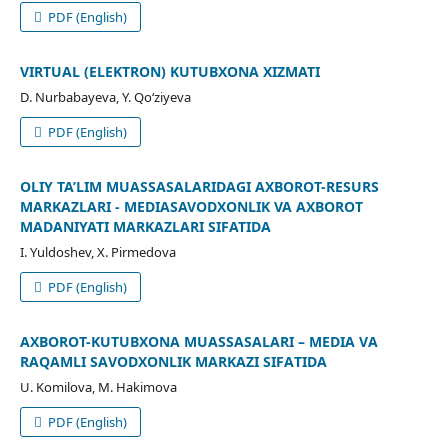
PDF (English)
VIRTUAL (ELEKTRON) KUTUBXONA XIZMATI
D. Nurbabayeva, Y. Qо‘ziyeva
PDF (English)
OLIY TA’LIM MUASSASALARIDAGI AXBOROT-RESURS
MARKAZLARI - MEDIASAVODXONLIK VA AXBOROT
MADANIYATI MARKAZLARI SIFATIDA
I. Yuldoshev, X. Pirmedova
PDF (English)
АXBOROT-KUTUBXONА MUАSSАSАLАRI – MEDIА VА
RАQАMLI SАVODXONLIK MАRKАZI SIFАTIDА
U. Komilova, M. Hakimova
PDF (English)