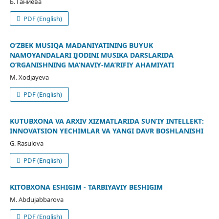
Б. Ганиева
PDF (English)
О‘ZBEK MUSIQA MADANIYATINING BUYUK
NAMOYANDALARI IJODINI MUSIKA DARSLARIDA
О‘RGANISHNING MA’NAVIY-MA’RIFIY AHAMIYATI
M. Xodjayeva
PDF (English)
KUTUBXONA VA ARXIV XIZMATLARIDA SUN’IY INTELLEKT:
INNOVATSION YECHIMLAR VA YANGI DAVR BOSHLANISHI
G. Rasulova
PDF (English)
KITOBXONA ESHIGIM - TARBIYAVIY BESHIGIM
M. Abdujabbarova
PDF (English)