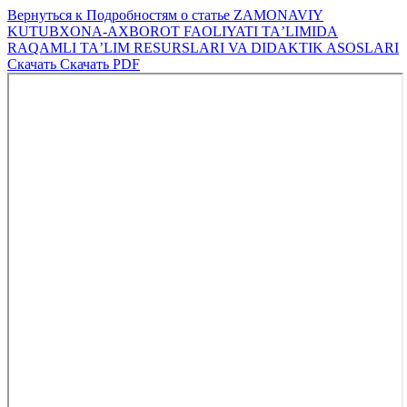
Вернуться к Подробностям о статье
ZAMONAVIY
KUTUBXONA-AXBOROT FAOLIYATI TAʼLIMIDA
RAQAMLI TAʼLIM RESURSLARI VA DIDAKTIK ASOSLARI
Скачать
Скачать PDF