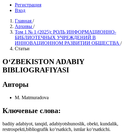
Регистрация
Вход
Главная
/
Архивы
/
Том 1 № 1 (2025): РОЛЬ ИНФОРМAЦИОННО-
БИБЛИОТЕЧНЫХ УЧРЕЖДЕНИЙ В
ИННОВAЦИОННОМ РАЗВИТИИ ОБЩЕСТВА
/
Статьи
О‘ZBEKISTON ADABIY
BIBLIOGRAFIYASI
Авторы
M. Matmuradova
Ключевые слова:
badiiy adabiyot, tanqid, adabiyotshunoslik, obekt, kundalik,
restrospekti,bibliografik kо‘rsatkich, ismlar kо‘rsatkichi.