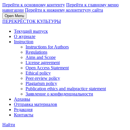
Перейти к основному контенту
Перейти к главному меню
навигации
Перейти к нижнему колонтитулу сайта
Open Menu
ПЕРЕКРЁСТОК КУЛЬТУРЫ
Текущий выпуск
О журнале
Instruction
Instructions for Authors
Regulations
Aims and Scope
License agreement
Open Access Statement
Ethical policy
Peer-review policy
Plagiarism policy
Publication ethics and malpractice statement
Заявление о конфиденциальности
Архивы
Отправка материалов
Редакция
Контакты
Найти