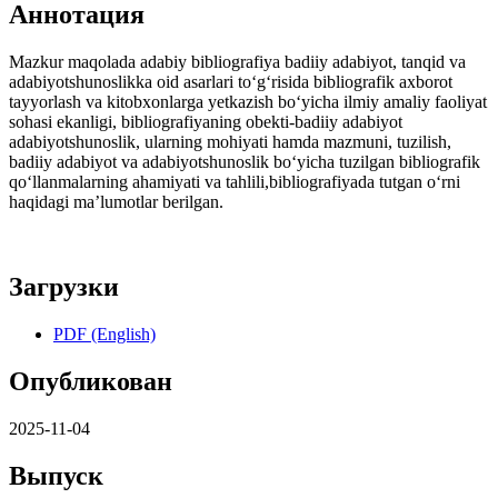
Аннотация
Mazkur maqolada adabiy bibliografiya badiiy adabiyot, tanqid va
adabiyotshunoslikka oid asarlari tо‘g‘risida bibliografik axborot
tayyorlash va kitobxonlarga yetkazish bо‘yicha ilmiy amaliy faoliyat
sohasi ekanligi, bibliografiyaning obekti-badiiy adabiyot
adabiyotshunoslik, ularning mohiyati hamda mazmuni, tuzilish,
badiiy adabiyot va adabiyotshunoslik bо‘yicha tuzilgan bibliografik
qо‘llanmalarning ahamiyati va tahlili,bibliografiyada tutgan о‘rni
haqidagi ma’lumotlar berilgan.
Загрузки
PDF (English)
Опубликован
2025-11-04
Выпуск