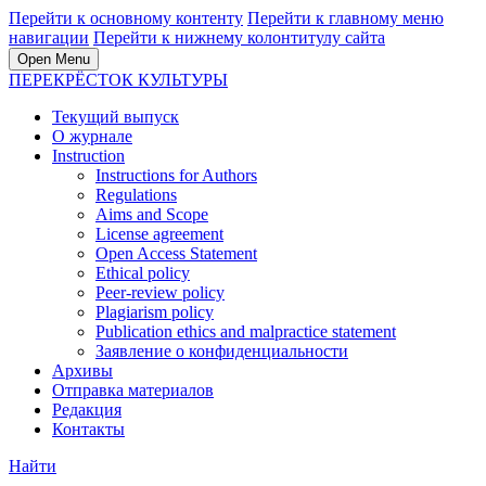
Перейти к основному контенту
Перейти к главному меню
навигации
Перейти к нижнему колонтитулу сайта
Open Menu
ПЕРЕКРЁСТОК КУЛЬТУРЫ
Текущий выпуск
О журнале
Instruction
Instructions for Authors
Regulations
Aims and Scope
License agreement
Open Access Statement
Ethical policy
Peer-review policy
Plagiarism policy
Publication ethics and malpractice statement
Заявление о конфиденциальности
Архивы
Отправка материалов
Редакция
Контакты
Найти