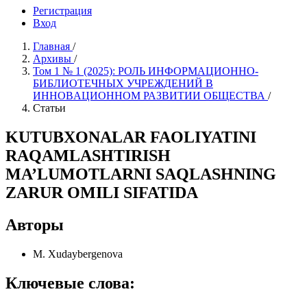
Регистрация
Вход
Главная
/
Архивы
/
Том 1 № 1 (2025): РОЛЬ ИНФОРМAЦИОННО-
БИБЛИОТЕЧНЫХ УЧРЕЖДЕНИЙ В
ИННОВAЦИОННОМ РАЗВИТИИ ОБЩЕСТВА
/
Статьи
KUTUBXONALAR FAOLIYATINI
RAQAMLASHTIRISH
MA’LUMOTLARNI SAQLASHNING
ZARUR OMILI SIFATIDA
Авторы
M. Xudaybergenova
Ключевые слова: