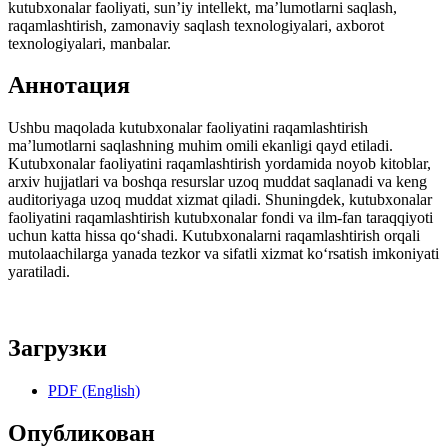
kutubxonalar faoliyati, sun’iy intellekt, ma’lumotlarni saqlash,
raqamlashtirish, zamonaviy saqlash texnologiyalari, axborot
texnologiyalari, manbalar.
Аннотация
Ushbu maqolada kutubxonalar faoliyatini raqamlashtirish
ma’lumotlarni saqlashning muhim omili ekanligi qayd etiladi.
Kutubxonalar faoliyatini raqamlashtirish yordamida noyob kitoblar,
arxiv hujjatlari va boshqa resurslar uzoq muddat saqlanadi va keng
auditoriyaga uzoq muddat xizmat qiladi. Shuningdek, kutubxonalar
faoliyatini raqamlashtirish kutubxonalar fondi va ilm-fan taraqqiyoti
uchun katta hissa qo‘shadi. Kutubxonalarni raqamlashtirish orqali
mutolaachilarga yanada tezkor va sifatli xizmat ko‘rsatish imkoniyati
yaratiladi.
Загрузки
PDF (English)
Опубликован