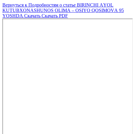
Вернуться к Подробностям о статье
BIRINCHI АYOL
KUTUBXONАSHUNOS OLIMА – OSIYO QOSIMOVА 95
YOSHDА
Скачать
Скачать PDF