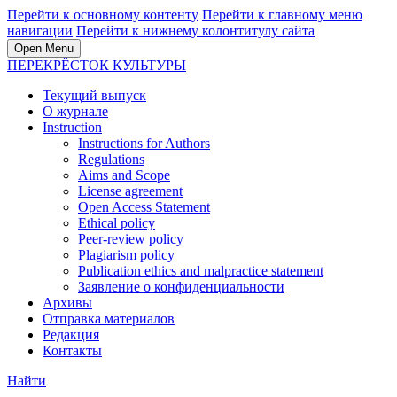
Перейти к основному контенту
Перейти к главному меню
навигации
Перейти к нижнему колонтитулу сайта
Open Menu
ПЕРЕКРЁСТОК КУЛЬТУРЫ
Текущий выпуск
О журнале
Instruction
Instructions for Authors
Regulations
Aims and Scope
License agreement
Open Access Statement
Ethical policy
Peer-review policy
Plagiarism policy
Publication ethics and malpractice statement
Заявление о конфиденциальности
Архивы
Отправка материалов
Редакция
Контакты
Найти