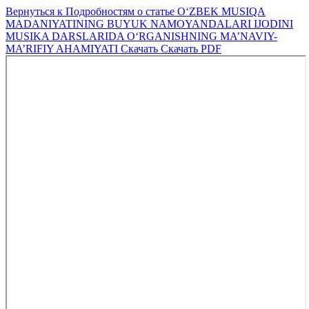
Вернуться к Подробностям о статье
О‘ZBEK MUSIQA
MADANIYATINING BUYUK NAMOYANDALARI IJODINI
MUSIKA DARSLARIDA О‘RGANISHNING MA’NAVIY-
MA’RIFIY AHAMIYATI
Скачать
Скачать PDF