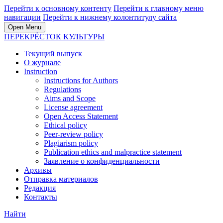
Перейти к основному контенту
Перейти к главному меню
навигации
Перейти к нижнему колонтитулу сайта
Open Menu
ПЕРЕКРЁСТОК КУЛЬТУРЫ
Текущий выпуск
О журнале
Instruction
Instructions for Authors
Regulations
Aims and Scope
License agreement
Open Access Statement
Ethical policy
Peer-review policy
Plagiarism policy
Publication ethics and malpractice statement
Заявление о конфиденциальности
Архивы
Отправка материалов
Редакция
Контакты
Найти