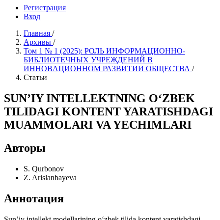
Регистрация
Вход
Главная
/
Архивы
/
Том 1 № 1 (2025): РОЛЬ ИНФОРМAЦИОННО-
БИБЛИОТЕЧНЫХ УЧРЕЖДЕНИЙ В
ИННОВAЦИОННОМ РАЗВИТИИ ОБЩЕСТВА
/
Статьи
SUN’IY INTELLEKTNING О‘ZBEK
TILIDAGI KONTENT YARATISHDAGI
MUAMMOLARI VA YECHIMLARI
Авторы
S. Qurbonov
Z. Arislanbayeva
Аннотация
Sun’iy intellekt modellarining о‘zbek tilida kontent yaratishdagi