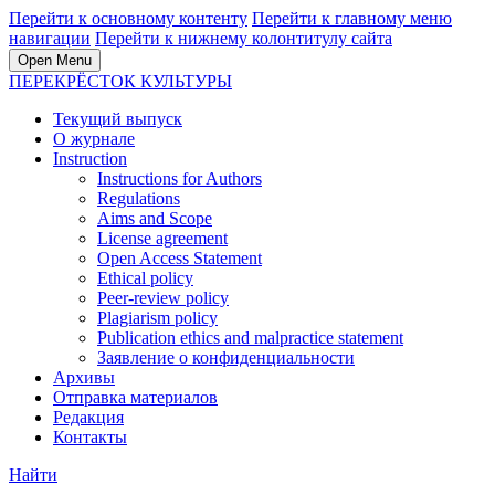
Перейти к основному контенту
Перейти к главному меню
навигации
Перейти к нижнему колонтитулу сайта
Open Menu
ПЕРЕКРЁСТОК КУЛЬТУРЫ
Текущий выпуск
О журнале
Instruction
Instructions for Authors
Regulations
Aims and Scope
License agreement
Open Access Statement
Ethical policy
Peer-review policy
Plagiarism policy
Publication ethics and malpractice statement
Заявление о конфиденциальности
Архивы
Отправка материалов
Редакция
Контакты
Найти