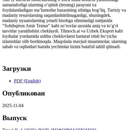
samaradorligi ularning о‘qitish (trening) jarayoni va
foydalaniladigan ma’lumotlar bazasining sifatiga bog‘liq. Tarixiy va
madaniy resurslarning raqamlashtirilmaganligi, shuningdek,
madaniy nyuanslarning yetarli hisobga olinmasligi natijasida
"Sohibqiron Amir Temur" kabi sо‘rovlar asosida aniq va tо‘g‘ri
tasvirlar yaratilishini cheklaydi. Tilmoch.ai va Uzbek Ekspert kabi
loyihalar yordamida ushbu cheklovlarni bartaraf etish bо‘yicha
izlanishlar olib borilmoqda. Maqolada mavjud muammolar, ularning
sabab va oqibatlari hamda yechimlar tizimi batafsil tahlil qilinadi.
Загрузки
PDF (English)
Опубликован
2025-11-04
Выпуск