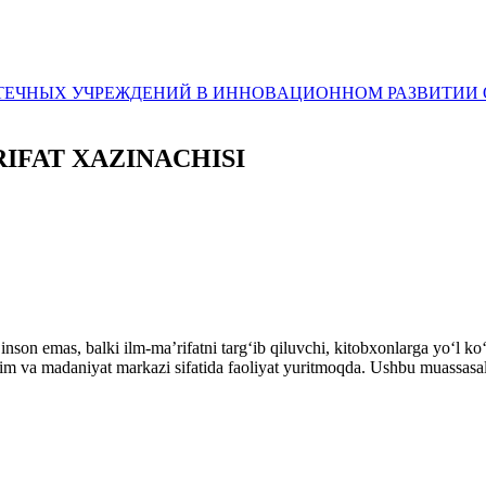
ЛИОТЕЧНЫХ УЧРЕЖДЕНИЙ В ИННОВAЦИОННОМ РАЗВИТИ
IFAT XAZINACHISI
son emas, balki ilm-ma’rifatni targ‘ib qiluvchi, kitobxonlarga yо‘l kо
im va madaniyat markazi sifatida faoliyat yuritmoqda. Ushbu muassasal