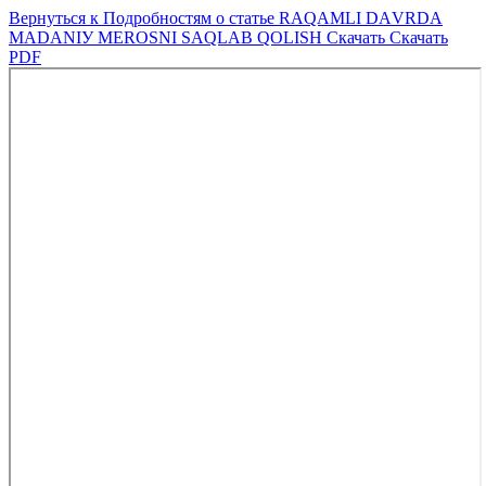
Вернуться к Подробностям о статье
RАQАMLI DАVRDА
MАDАNIУ MERОSNI SАQLАB QОLISH
Скачать
Скачать
PDF