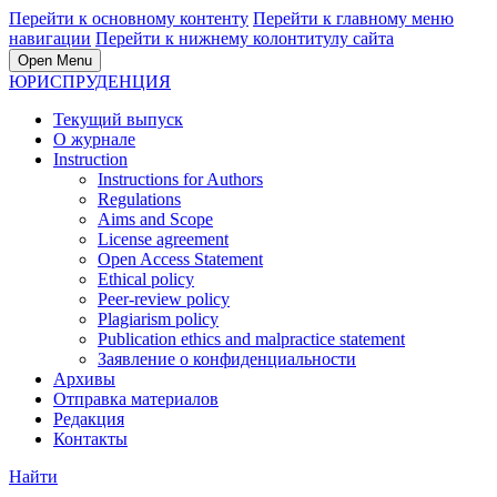
Перейти к основному контенту
Перейти к главному меню
навигации
Перейти к нижнему колонтитулу сайта
Open Menu
ЮРИСПРУДЕНЦИЯ
Текущий выпуск
О журнале
Instruction
Instructions for Authors
Regulations
Aims and Scope
License agreement
Open Access Statement
Ethical policy
Peer-review policy
Plagiarism policy
Publication ethics and malpractice statement
Заявление о конфиденциальности
Архивы
Отправка материалов
Редакция
Контакты
Найти