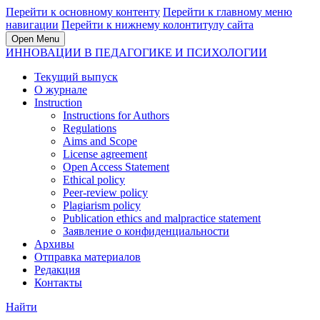
Перейти к основному контенту
Перейти к главному меню
навигации
Перейти к нижнему колонтитулу сайта
Open Menu
ИННОВАЦИИ В ПЕДАГОГИКЕ И ПСИХОЛОГИИ
Текущий выпуск
О журнале
Instruction
Instructions for Authors
Regulations
Aims and Scope
License agreement
Open Access Statement
Ethical policy
Peer-review policy
Plagiarism policy
Publication ethics and malpractice statement
Заявление о конфиденциальности
Архивы
Отправка материалов
Редакция
Контакты
Найти