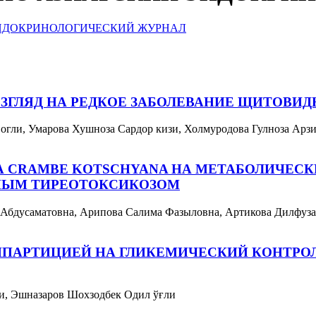
ЗГЛЯД НА РЕДКОЕ ЗАБОЛЕВАНИЕ ЩИТОВИ
огли, Умарова Хушноза Сардор кизи, Холмуродова Гулноза Арз
 CRAMBE KOTSCHYANA НА МЕТАБОЛИЧЕС
ЬНЫМ ТИРЕОТОКСИКОЗОМ
а Абдусаматовна, Арипова Салима Фазыловна, Артикова Дилфуз
БИПАРТИЦИЕЙ НА ГЛИКЕМИЧЕСКИЙ КОНТРО
зи, Эшназаров Шохзодбек Одил ўғли