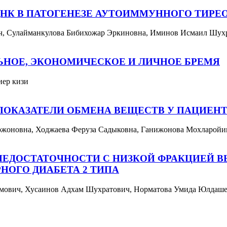
НК В ПАТОГЕНЕЗЕ АУТОИММУННОГО ТИРЕ
ч, Сулайманкулова Бибихожар Эркиновна, Иминов Исмаил Шух
ЬНОЕ, ЭКОНОМИЧЕСКОЕ И ЛИЧНОЕ БРЕМЯ
иер кизи
ПОКАЗАТЕЛИ ОБМЕНА ВЕЩЕСТВ У ПАЦИЕ
ржоновна, Ходжаева Феруза Садыковна, Ганижонова Мохларой
НЕДОСТАТОЧНОСТИ С НИЗКОЙ ФРАКЦИЕЙ В
РНОГО ДИАБЕТА 2 ТИПА
омович, Хусаинов Адхам Шухратович, Норматова Умида Юлдаш