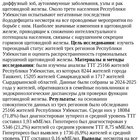
диффузный зоб, аутоиммунные заболевания, узлы и рак
щитовидной железы. Около трети населения Республики
Узбекистан испытывают негативные последствия
йододефицита несмотря на все проводимые мероприятия по
борьбе с ним. Наиболее значимые изменения в щитовидной
железе, приводящие к снижению интеллектуального
потенциала населения, связаны с нарушением секреции
гормонов щитовидной железы.
Цель исследования
: изучить
тиреоидный статус жителей трех регионов Республики
Узбекистан и оценить распространенность гормональных
нарушений щитовидной железы.
Материалы и методы
исследования
: были изучены анализы ТТГ 25166 жителей
Республики Узбекистан, из которых 8244 жителей города
Ташкент, 15205 жителей Самаркандской и 1717 жителей
Сырдарьинской областей. Данные были собраны за 2024-2025
года у жителей, обратившихся в семейные поликлиники и
эндокринологические диспансеры для проверки функции
щитовидной железы.
Результаты
: на основании
совокупности данных из трех регионов было обследовано
25166 жителей Республики Узбекистан. Среди них у 18084
(71,8%) был диагностирован эутиреоз и средний уровень ТТГ
составил 1,93 мМЕ/мл. Гипотиреоз был диагностирован у
5346 (21,2%) жителей со средним уровнем ТТГ 8,75 мМЕ/мл.
Гипертиреоз был выявлен у 1736 (6,9%) жителей и средний
уровень ТТГ составил 0,16 мМЕ/мл.
Выводы
: несмотря на все