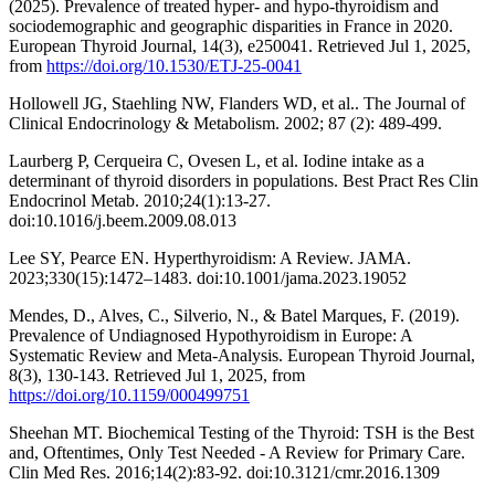
(2025). Prevalence of treated hyper- and hypo-thyroidism and
sociodemographic and geographic disparities in France in 2020.
European Thyroid Journal, 14(3), e250041. Retrieved Jul 1, 2025,
from
https://doi.org/10.1530/ETJ-25-0041
Hollowell JG, Staehling NW, Flanders WD, et al.. The Journal of
Clinical Endocrinology & Metabolism. 2002; 87 (2): 489-499.
Laurberg P, Cerqueira C, Ovesen L, et al. Iodine intake as a
determinant of thyroid disorders in populations. Best Pract Res Clin
Endocrinol Metab. 2010;24(1):13-27.
doi:10.1016/j.beem.2009.08.013
Lee SY, Pearce EN. Hyperthyroidism: A Review. JAMA.
2023;330(15):1472–1483. doi:10.1001/jama.2023.19052
Mendes, D., Alves, C., Silverio, N., & Batel Marques, F. (2019).
Prevalence of Undiagnosed Hypothyroidism in Europe: A
Systematic Review and Meta-Analysis. European Thyroid Journal,
8(3), 130-143. Retrieved Jul 1, 2025, from
https://doi.org/10.1159/000499751
Sheehan MT. Biochemical Testing of the Thyroid: TSH is the Best
and, Oftentimes, Only Test Needed - A Review for Primary Care.
Clin Med Res. 2016;14(2):83-92. doi:10.3121/cmr.2016.1309