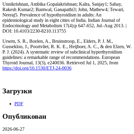
Unnikrishnan, Ambika Gopalakrishnan; Kalra, Sanjay1; Sahay,
Rakesh Kumar2; Bantwal, Ganapathi3; John, Mathew4; Tewari,
Neeraj5. Prevalence of hypothyroidism in adults: An
epidemiological study in eight cities of India. Indian Journal of
Endocrinology and Metabolism 17(4):p 647-652, Jul–Aug 2013. |
DOI: 10.4103/2230-8210.113755
Ursem, S. R., Boelen, A., Bruinstroop, E., Elders, P. J. M.,
Gussekloo, J., Poortvliet, R. K. E., Heijboer, A. C., & den Elzen, W.
P. J. (2024). A systematic review of subclinical hyperthyroidism
guidelines: a remarkable range of recommendations. European
Thyroid Journal, 13(3), e240036. Retrieved Jul 1, 2025, from
https://doi.org/10.1530/ETJ-24-0036
Загрузки
PDF
Опубликован
2026-06-27