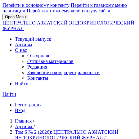
Перейти к основному контенту
Перейти к главному меню
навигации
Перейти к нижнему колонтитулу сайта
Open Menu
ЦЕНТРАЛЬНО АЗИАТСКИЙ ЭНДОКРИНОЛОГИЧЕСКИЙ
ЖУРНАЛ
Текущий выпуск
Архивы
О нас
О журнале
Отправка материалов
Редакция
Заявление о конфиденциальности
Контакты
Найти
Найти
Регистрация
Вход
Главная
/
Архивы
/
Том 6 № 2 (2026): ЦЕНТРАЛЬНО АЗИАТСКИЙ
ЭНДОКРИНОЛОГИЧЕСКИЙ ЖУРНАЛ
/