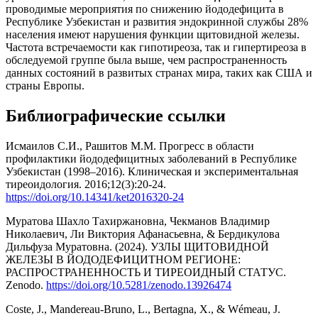
проводимые мероприятия по снижению йододефицита в
Республике Узбекистан и развития эндокринной службы 28%
населения имеют нарушения функции щитовидной железы.
Частота встречаемости как гипотиреоза, так и гипертиреоза в
обследуемой группе была выше, чем распространенность
данных состояний в развитых странах мира, таких как США и
страны Европы.
Библиографические ссылки
Исмаилов С.И., Рашитов М.М. Прогресс в области
профилактики йододефицитных заболеваний в Республике
Узбекистан (1998–2016). Клиническая и экспериментальная
тиреоидология. 2016;12(3):20-24.
https://doi.org/10.14341/ket2016320-24
Муратова Шахло Тахиржановна, Чекманов Владимир
Николаевич, Ли Виктория Афанасьевна, & Бердикулова
Дильфуза Муратовна. (2024). УЗЛЫ ЩИТОВИДНОЙ
ЖЕЛЕЗЫ В ЙОДОДЕФИЦИТНОМ РЕГИОНЕ:
РАСПРОСТРАНЕННОСТЬ И ТИРЕОИДНЫЙ СТАТУС.
Zenodo.
https://doi.org/10.5281/zenodo.13926474
Coste, J., Mandereau-Bruno, L., Bertagna, X., & Wémeau, J.