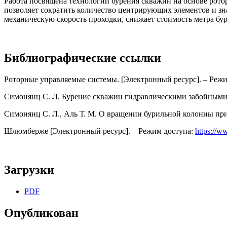
Работа посвящена технологии бурения скважин на основе рото
позволяет сократить количество центрирующих элементов и зн
механическую скорость проходки, снижает стоимость метра бу
Библиографические ссылки
Роторные управляемые системы. [Электронный ресурс]. – Реж
Симонянц С. Л. Бурение скважин гидравлическими забойными 
Симонянц С. Л., Аль Т. М. О вращении бурильной колонны при р
Шлюмберже [Электронный ресурс]. – Режим доступа:
https://w
Загрузки
PDF
Опубликован