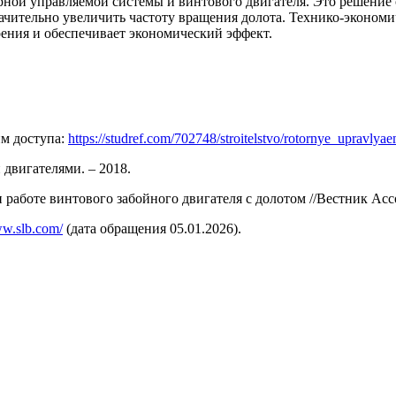
рной управляемой системы и винтового двигателя. Это решение
ачительно увеличить частоту вращения долота. Технико-экономи
рения и обеспечивает экономический эффект.
им доступа:
https://studref.com/702748/stroitelstvo/rotornye_upravlya
двигателями. – 2018.
аботе винтового забойного двигателя с долотом //Вестник Ассоц
ww.slb.com/
(дата обращения 05.01.2026).