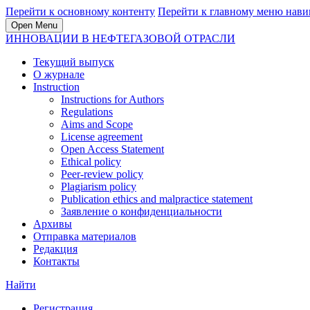
Перейти к основному контенту
Перейти к главному меню нави
Open Menu
ИННОВАЦИИ В НЕФТЕГАЗОВОЙ ОТРАСЛИ
Текущий выпуск
О журнале
Instruction
Instructions for Authors
Regulations
Aims and Scope
License agreement
Open Access Statement
Ethical policy
Peer-review policy
Plagiarism policy
Publication ethics and malpractice statement
Заявление о конфиденциальности
Архивы
Отправка материалов
Редакция
Контакты
Найти
Регистрация