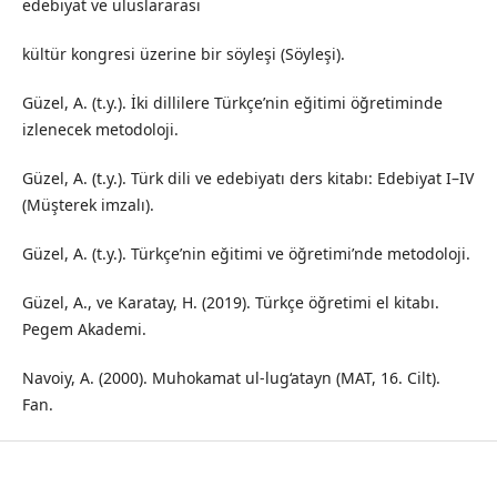
edebiyat ve uluslararası
kültür kongresi üzerine bir söyleşi (Söyleşi).
Güzel, A. (t.y.). İki dillilere Türkçe’nin eğitimi öğretiminde
izlenecek metodoloji.
Güzel, A. (t.y.). Türk dili ve edebiyatı ders kitabı: Edebiyat I–IV
(Müşterek imzalı).
Güzel, A. (t.y.). Türkçe’nin eğitimi ve öğretimi’nde metodoloji.
Güzel, A., ve Karatay, H. (2019). Türkçe öğretimi el kitabı.
Pegem Akademi.
Navoiy, A. (2000). Muhokamat ul-lug‘atayn (MAT, 16. Cilt).
Fan.