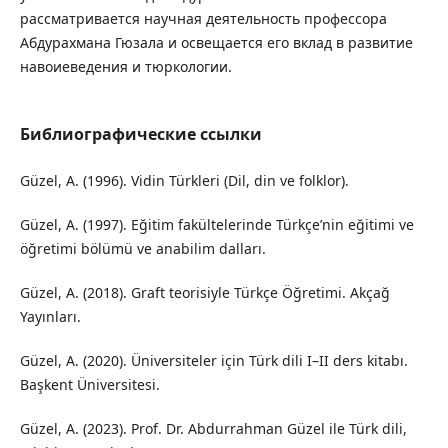
рассматривается научная деятельность профессора
Абдурахмана Гюзала и освещается его вклад в развитие
навоиеведения и тюркологии.
Библиографические ссылки
Güzel, A. (1996). Vidin Türkleri (Dil, din ve folklor).
Güzel, A. (1997). Eğitim fakültelerinde Türkçe’nin eğitimi ve
öğretimi bölümü ve anabilim dalları.
Güzel, A. (2018). Graft teorisiyle Türkçe Öğretimi. Akçağ
Yayınları.
Güzel, A. (2020). Üniversiteler için Türk dili I–II ders kitabı.
Başkent Üniversitesi.
Güzel, A. (2023). Prof. Dr. Abdurrahman Güzel ile Türk dili,