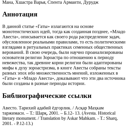
Мана, Хшастра Варья, Спента Армаити, Дурудж
Аннотация
В данной статье «Гаты» излагаются на основе
монотеистических идей, тогда как созданная позднее, «Младо
Авеста», описывается как своего рода распределение задач,
обусловленное реальными правилами, то есть политическими
взглядами в ритуальных практиках семенных общественных
верований. В свою очередь, были научно проанализированы
основателя религии Зороастра по отношению к периоду
невежества, так древние корни религии были адаптированы
мифы к духу зороастризма, в книге Авесты собраны тексты
разных эпох ибо множественность мнений, изложенных в
«Гаты» и «Младо Авеста», доказывают что эти два источника
были созданы в разные периоды истории.
Библиографические ссылки
Авесто. Тарихий адабий ёдгорлик. / Асқар Маҳкам
таржимаси. – Т.: Шарқ, 2001. – Б.12- 13. (Avesta. Historical
literary monument. / Translation by Askar Mahkam. - T.: Sharq,
2001. - P.12-13.)