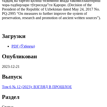
тадқиқ ва тарғиб қилиш тизимини янада такомиллаштириш
чора-тадбирлари тўғрисида”ги Қарори. (Decision of the
President of the Republic of Uzbekistan dated May 24, 2017 No.
PQ-2995 “On measures to further improve the system of
preservation, research and promotion of ancient written sources”).
Загрузки
PDF (Ўзбекча)
Опубликован
2023-12-21
Выпуск
Том 6 № 12 (2023): ВЗГЛЯД В ПРОШЛОЕ
Раздел
Статьи