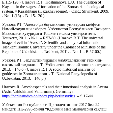
Б.115-120. (Urazova R.T., Koshmanova L.U. The question of
Kayanis in the stages of formation of the Zoroastrian theological
system. // Kazakhtanu (Kazakhavadenie). - QzR.: Shymkent, 2009.
- No. 1 (18). - B.115-120.)
Уразова Р.Т. “Авесто”да ёвузликнинг универсал қиёфаси.
Илмий-таҳлилий ахборот. Ўзбекистон Республикаси Вазирлар
Маҳкамаси ҳузуридаги Тошкент ислом университети. –
Тошкент, 2011. - № 1. – Б.57-60. (Urazova R.T. The universal
image of evil in "Avesta". Scientific and analytical information.
Tashkent Islamic University under the Cabinet of Ministers of the
Republic of Uzbekistan. - Tashkent, 2011. - No. 1. - B.57-60.)
Уразова Р.Т. Зардуштийликдаги маъбудаларнинг тарихий-
ижтимоий таҳлили. – Т.: Ўзбекистон миллий энциклопедияси,
2013. - 146 б. (Urazova R.T. A socio-historical analysis of
goddesses in Zoroastrianism. - T.: National Encyclopedia of
Uzbekistan, 2013. - 146 p.)
Urazova R. Ameshaspentals and their functional analysis in Avesta
(Asha-Vahishta and Vahu-mana). Germaniya:
https://berlinstudies.de/index.php/berlinstudies
. – S.17-44.
Ўзбекистон Республикаси Президентининг 2017 йил 24
майдаги ПҚ-2995-сонли “Қадимий ёзма манбаларни сақлаш,