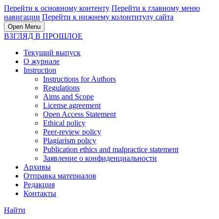
Перейти к основному контенту
Перейти к главному меню
навигации
Перейти к нижнему колонтитулу сайта
Open Menu
ВЗГЛЯД В ПРОШЛОЕ
Текущий выпуск
О журнале
Instruction
Instructions for Authors
Regulations
Aims and Scope
License agreement
Open Access Statement
Ethical policy
Peer-review policy
Plagiarism policy
Publication ethics and malpractice statement
Заявление о конфиденциальности
Архивы
Отправка материалов
Редакция
Контакты
Найти