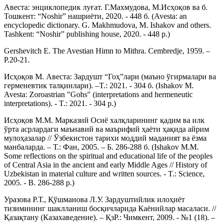
Авеста: энциклопедик луғат. Г.Махмудова, М.Исҳоқов ва б.
Тошкент: “Noshir” нашриёти, 2020. - 448 б. (Avesta: an
encyclopedic dictionary. G. Makhmudova, M. Ishakov and others.
Tashkent: “Noshir” publishing house, 2020. - 448 p.)
Gershevitch E. The Avestian Himn to Mithra. Cembredje, 1959. –
P.20-21.
Исҳоқов М. Авеста: Зардушт “Гоҳ”лари (маъно ўгирмалари ва
герменевтик талқинлари). –T.: 2021. - 304 б. (Ishakov M.
Avesta: Zoroastrian "Gohs" (interpretations and hermeneutic
interpretations). - T.: 2021. - 304 p.)
Исҳоқов М.М. Марказий Осиё халқларининг қадим ва илк
ўрта асрлардаги маънавий ва маърифий ҳаёти ҳақида айрим
мулоҳазалар // Ўзбекистон тарихи моддий маданият ва ёзма
манбаларда. – Т.: Фан, 2005. – Б. 286-288 б. (Ishakov M.M.
Some reflections on the spiritual and educational life of the peoples
of Central Asia in the ancient and early Middle Ages // History of
Uzbekistan in material culture and written sources. - T.: Science,
2005. - B. 286-288 p.)
Уразова Р.Т., Қўшманова Л.У. Зардуштийлик илоҳиёт
тизимининг шаклланиш босқичларида Каёнийлар масаласи. //
Қазақтану (Казахаведение). – ҚзР.: Чимкент, 2009. - №1 (18). –