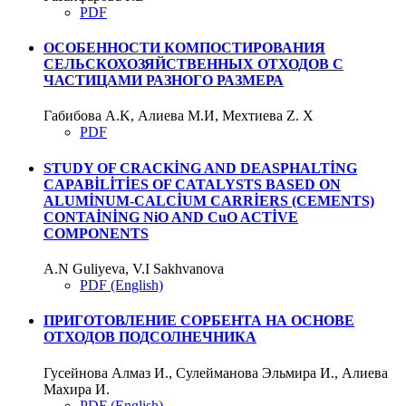
PDF
ОСОБЕННОСТИ КОМПОСТИРОВАНИЯ
СЕЛЬСКОХОЗЯЙСТВЕННЫХ ОТХОДОВ С
ЧАСТИЦАМИ РАЗНОГО РАЗМЕРА
Габибова A.K, Алиева М.И, Meхтиева Z. Х
PDF
STUDY OF CRACKİNG AND DEASPHALTİNG
CAPABİLİTİES OF CATALYSTS BASED ON
ALUMİNUM-CALCİUM CARRİERS (CEMENTS)
CONTAİNİNG NiO AND CuO ACTİVE
COMPONENTS
A.N Guliyeva, V.I Sakhvanova
PDF (English)
ПРИГОТОВЛЕНИЕ СОРБЕНТА НА ОСНОВЕ
ОТХОДОВ ПОДСОЛНЕЧНИКА
Гусейнова Алмаз И., Сулейманова Эльмира И., Алиева
Махира И.
PDF (English)