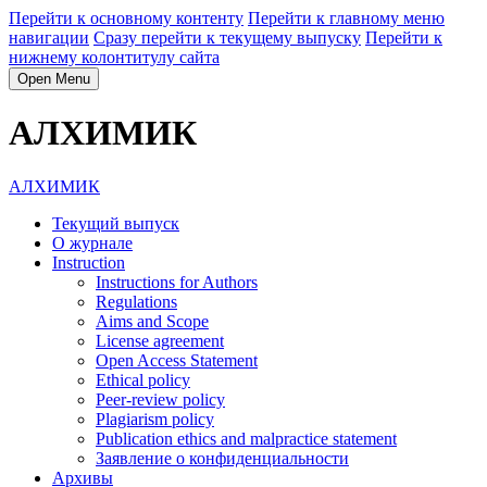
Перейти к основному контенту
Перейти к главному меню
навигации
Сразу перейти к текущему выпуску
Перейти к
нижнему колонтитулу сайта
Open Menu
АЛХИМИК
АЛХИМИК
Текущий выпуск
О журнале
Instruction
Instructions for Authors
Regulations
Aims and Scope
License agreement
Open Access Statement
Ethical policy
Peer-review policy
Plagiarism policy
Publication ethics and malpractice statement
Заявление о конфиденциальности
Архивы