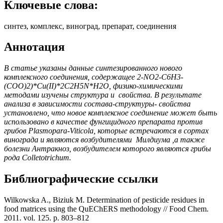
Ключевые слова:
синтез, комплекс, виноград, препарат, соединения
Аннотация
В статье указаны данные синтезированного нового
комплексного соединения, содержащее 2-
NO
2-
C
6
H
3-
(
COO
)2)*
Cu
(
II
)*2
C
2
H
5
N
*
H
2
O
, физико-химическими
методами изучены структура и свойства. В результате
анализа в зависимости состава-структуры- свойства
установлено, что новое комплексное соединение может быть
использовано в качестве фунгицидного препарата против
грибов
Plasmopara
-
Viticola
, которые встречаются в сортах
винограда и являются возбудителями Милдиума ,а также
болезни Антракноз, возбудителем которого являются грибы
рода
Colletotrichum
.
Библиографические ссылки
Wilkowska A., Biziuk M. Determination of pesticide residues in
food matrices using the QuEChERS methodology // Food Chem.
2011. vol. 125. p. 803–812