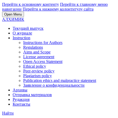
Перейти к основному контенту
Перейти к главному меню
навигации
Перейти к нижнему колонтитулу сайта
Open Menu
АЛХИМИК
Текущий выпуск
О журнале
Instruction
Instructions for Authors
Regulations
Aims and Scope
License agreement
Open Access Statement
Ethical policy
Peer-review policy
Plagiarism policy
Publication ethics and malpractice statement
Заявление о конфиденциальности
Архивы
Отправка материалов
Редакция
Контакты
Найти