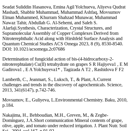
Seadat Suliddin Hasanova, Emina Agil Yolchueva, Aliyeva Qudrat
Mashadi, Shabbir Muhammad, Muhammad Ashfaq, Movsumov
Elman Muhammed, Khurram Shahzad Munawar, Muhammad
Nawaz Tahir, Abdullah G. Al-Sehemi, and Saleh S.
Alarfaji.Synthesis, Characterization, Crystal Structures, and
Supramolecular Assembly of Copper Complexes Derived from
Nitroterephthalic Acid along with Hirshfeld Surface Analysis and
Quantum Chemical Studies ACS Omega 2023, 8 (9), 8530-8540.
DOI: 10.1021/acsomega.2c07686
Determination of fungicidal action of bis-(4-hidrocarboxy-2-
nitroterephtalate) Cu(II) tetrahydrate on grapes S R Hajiyeva1 , E M
Gadirova1 , E A Yolchuyeva1* , Tagizada A T2 , Rashidova F F2
Lamberth, C., Jeanmart, S., Luksch, T., & Plant, A.Current
challenges and trends in the discovery of agrochemicals. Science,
2013, 341(6147), p.742-746.
Movsumov, E., Guliyeva, L.Environmental Chemistry. Baku, 2010,
p.184.
Nakajima, H., Behboudian, M.H., Greven, M., & Zegbe-
Domínguez, J.A.Short communication Mineral contents of grape,
olive, apple, and tomato under reduced irrigation. J. Plant Nutr. Soil
Sci., 2004, vol.167, p.91-92.