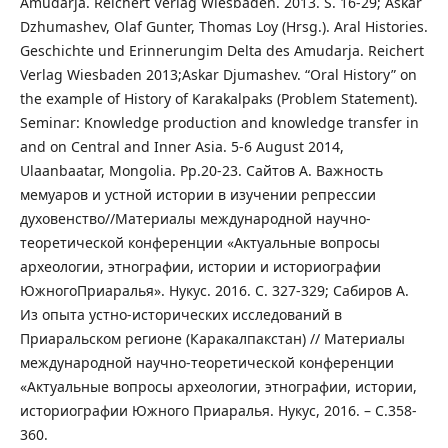
Amudarja. Reichert Verlag Wiesbaden. 2013. S. 16-29; Askar
Dzhumashev, Olaf Gunter, Thomas Loy (Hrsg.). Aral Histories.
Geschichte und Erinnerungim Delta des Amudarja. Reichert
Verlag Wiesbaden 2013;Askar Djumashev. “Oral History” on
the example of History of Karakalpaks (Problem Statement).
Seminar: Knowledge production and knowledge transfer in
and on Central and Inner Asia. 5-6 August 2014,
Ulaanbaatar, Mongolia. Pp.20-23. Сайтов А. Важность
мемуаров и устной истории в изучении репрессии
духовенство//Материалы международной научно-
теоретической конференции «Актуальные вопросы
археологии, этнографии, истории и историографии
ЮжногоПриаралья». Нукус. 2016. С. 327-329; Сабиров А.
Из опыта устно-исторических исследований в
Приаральском регионе (Каракалпакстан) // Материалы
международной научно-теоретической конференции
«Актуальные вопросы археологии, этнографии, истории,
историографии Южного Приаралья. Нукус, 2016. – С.358-
360.