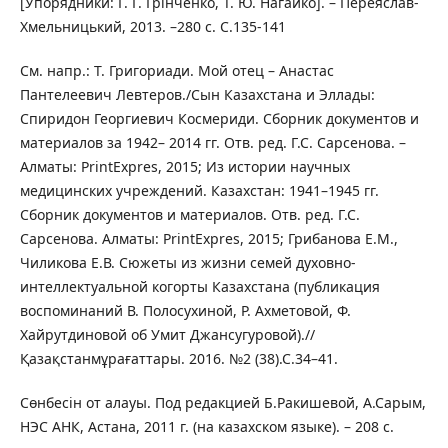
[Упорядники: Г. Г. Грінченко, Т. Ю. Нагайко]. – Переяслав-
Хмельницький, 2013. –280 с. С.135-141
См. напр.: Т. Григориади. Мой отец – Анастас
Пантелеевич Левтеров./Сын Казахстана и Эллады:
Спиридон Георгиевич Космериди. Сборник документов и
материалов за 1942– 2014 гг. Отв. ред. Г.С. Сарсенова. –
Алматы: PrintExpres, 2015; Из истории научных
медицинских учреждений. Казахстан: 1941–1945 гг.
Сборник документов и материалов. Отв. ред. Г.С.
Сарсенова. Алматы: PrintExpres, 2015; Грибанова Е.М.,
Чиликова Е.В. Сюжеты из жизни семей духовно-
интеллектуальной когорты Казахстана (публикация
воспоминаний В. Полосухиной, Р. Ахметовой, Ф.
Хайрутдиновой об Умит Джансугуровой).//
Қазақстанмұрағаттары. 2016. №2 (38).С.34–41.
Сөнбесін от алауы. Под редакцией Б.Ракишевой, А.Сарым,
НЭС АНК, Астана, 2011 г. (на казахском языке). – 208 с.