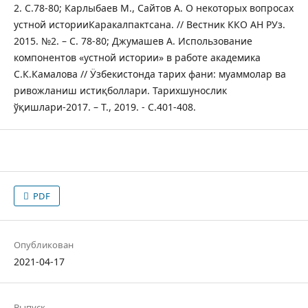
2. С.78-80; Карлыбаев М., Сайтов А. О некоторых вопросах
устной историиКаракалпактсана. // Вестник ККО АН РУз.
2015. №2. – С. 78-80; Джумашев А. Использование
компонентов «устной истории» в работе академика
С.К.Камалова // Ӱзбекистонда тарих фани: муаммолар ва
ривожланиш истиқболлари. Тарихшунослик
ўқишлари-2017. – Т., 2019. - С.401-408.
PDF
Опубликован
2021-04-17
Выпуск