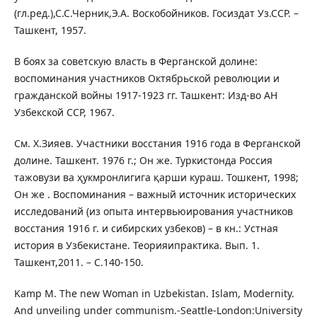
(гл.ред.),С.С.Черник,Э.А. Воскобойников. Госиздат Уз.ССР. –
Ташкент, 1957.
В боях за советскую власть в Ферганской долине:
воспоминания участников Октябрьской революции и
гражданской войны 1917-1923 гг. Ташкент: Изд-во АН
Узбекской ССР, 1967.
См. Х.Зияев. Участники восстания 1916 года в Ферганской
долине. Ташкент. 1976 г.; Он же. Туркистонда Россия
тажовузи ва ҳукмронлигига қарши кураш. Тошкент, 1998;
Он же . Воспоминания – важный источник исторических
исследований (из опыта интервьюирования участников
восстания 1916 г. и сибирских узбеков) – в кн.: Устная
история в Узбекистане. Теорияипрактика. Вып. 1.
Ташкент,2011. – С.140-150.
Kamp M. The new Woman in Uzbekistan. Islam, Modernity.
And unveiling under communism.-Seattle-London:University