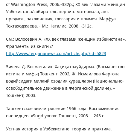
of Washington Press, 2006.-332p.; ХХ век глазами женщин
Узбекистана/собиратель первич. материала, авт.
предисл., заключения, глоссария и примеч. Марфуа
Тохтаходжаева. - М.: Наталис, 2008. -312с.
См.: Волосевич А. «XX век глазами женщин Узбекистана».
Фрагменты из книги //
http://www.fergananews.com/article.php?id=5823
Зияева Д. Босмачилик: Хақиқатвауйдирма. (Басмачество:
истина и мифы) Тошкент. 2002; Ж. Исмаилова Фарғона
водийсидаги миллий озодлик курашлари (Национально-
освободительное движение в Ферганской долине). –
Тошкент, 2003.
Ташкентское землетрясение 1966 года. Воспоминания
очевидцев. «Sugdiyona»: Ташкент, 2008. – 243 с.
Устная история в Узбекистане: теория и практика.