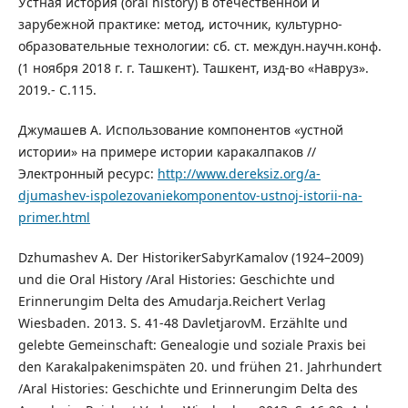
Устная история (oral history) в отечественной и
зарубежной практике: метод, источник, культурно-
образовательные технологии: сб. ст. междун.научн.конф.
(1 ноября 2018 г. г. Ташкент). Ташкент, изд-во «Навруз».
2019.- С.115.
Джумашев А. Использование компонентов «устной
истории» на примере истории каракалпаков //
Электронный ресурс:
http://www.dereksiz.org/a-
djumashev-ispolezovaniekomponentov-ustnoj-istorii-na-
primer.html
Dzhumashev A. Der HistorikerSabyrKamalov (1924–2009)
und die Oral History /Aral Histories: Geschichte und
Erinnerungim Delta des Amudarja.Reichert Verlag
Wiesbaden. 2013. S. 41-48 DavletjarovМ. Erzählte und
gelebte Gemeinschaft: Genealogie und soziale Praxis bei
den Karakalpakenimspäten 20. und frühen 21. Jahrhundert
/Aral Histories: Geschichte und Erinnerungim Delta des