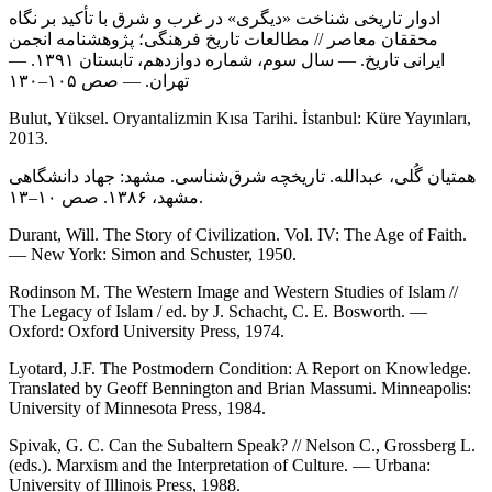
ادوار تاریخی شناخت «دیگری» در غرب و شرق با تأکید بر نگاه
محققان معاصر // مطالعات تاریخ فرهنگی؛ پژوهشنامه انجمن
ایرانی تاریخ. — سال سوم، شماره دوازدهم، تابستان ۱۳۹۱. —
تهران. — صص ۱۰۵–۱۳۰
Bulut, Yüksel. Oryantalizmin Kısa Tarihi. İstanbul: Küre Yayınları,
2013.
همتیان گُلی، عبدالله. تاریخچه شرق‌شناسی. مشهد: جهاد دانشگاهی
مشهد، ۱۳۸۶. صص ۱۰–۱۳.
Durant, Will. The Story of Civilization. Vol. IV: The Age of Faith.
— New York: Simon and Schuster, 1950.
Rodinson M. The Western Image and Western Studies of Islam //
The Legacy of Islam / ed. by J. Schacht, C. E. Bosworth. —
Oxford: Oxford University Press, 1974.
Lyotard, J.F. The Postmodern Condition: A Report on Knowledge.
Translated by Geoff Bennington and Brian Massumi. Minneapolis:
University of Minnesota Press, 1984.
Spivak, G. C. Can the Subaltern Speak? // Nelson C., Grossberg L.
(eds.). Marxism and the Interpretation of Culture. — Urbana:
University of Illinois Press, 1988.