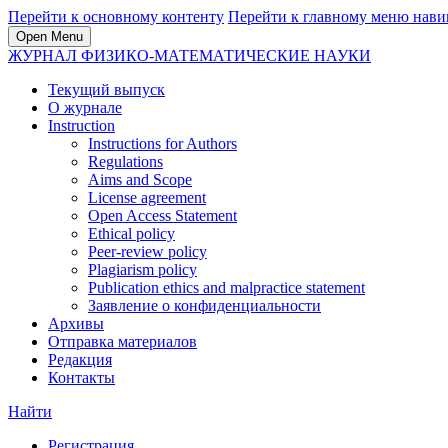
Перейти к основному контенту
Перейти к главному меню нави
Open Menu
ЖУРНАЛ ФИЗИКО-МАТЕМАТИЧЕСКИЕ НАУКИ
Текущий выпуск
О журнале
Instruction
Instructions for Authors
Regulations
Aims and Scope
License agreement
Open Access Statement
Ethical policy
Peer-review policy
Plagiarism policy
Publication ethics and malpractice statement
Заявление о конфиденциальности
Архивы
Отправка материалов
Редакция
Контакты
Найти
Регистрация