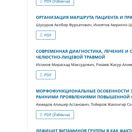
PDF (Ўзбекча)
ОРГАНИЗАЦИЯ МАРШРУТА ПАЦИЕНТА И ПР
Шукуров Акобир Фуркатович, Иноятов Амрилло Ш
PDF
СОВРЕМЕННАЯ ДИАГНОСТИКА, ЛЕЧЕНИЕ И 
ЧЕЛЮСТНО-ЛИЦЕВОЙ ТРАВМОЙ
Исомов Мираскад Максудович, Ризаев Жасур Али
PDF
МОРФОФУНКЦИОНАЛЬНЫЕ ОСОБЕННОСТИ Э
РАННИМИ ПРОЯВЛЕНИЯМИ ПОВЫШЕННОЙ С
Ахмедов Алишер Астанович, Тойиров Жахонгир С
PDF (Ўзбекча)
ДЕФИЦИТ ВИТАМИНОВ ГРУППЫ B КАК ФАКТ