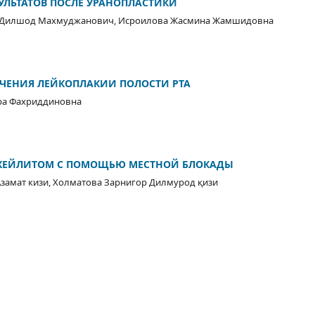
УЛЬТАТОВ ПОСЛЕ УРАНОПЛАСТИКИ
в Дилшод Махмуджанович, Исроилова Жасмина Жамшидовна
ЧЕНИЯ ЛЕЙКОПЛАКИИ ПОЛОСТИ РТА
ра Фахриддиновна
 ХЕЙЛИТОМ С ПОМОЩЬЮ МЕСТНОЙ БЛОКАДЫ
замат кизи, Холматова Зарнигор Дилмурод қизи