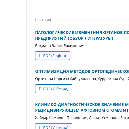
Статьи
ПАТОЛОГИЧЕСКИЕ ИЗМЕНЕНИЯ ОРГАНОВ П
ПРЕДПРИЯТИЙ (ОБЗОР ЛИТЕРАТУРЫ)
Воҳидов Элбек Раҳимович
PDF (English)
ОПТИМИЗАЦИЯ МЕТОДОВ ОРТОПЕДИЧЕСКОГ
Ортикова Hаргиза Xайруллаевна, Хуррамова Сура
PDF (Ўзбекча)
КЛИНИКО-ДИАГНОСТИЧЕСКОЕ ЗНАЧЕНИЕ М
РЕЦИДИВИРУЮЩЕМ АФТОЗНОМ СТОМАТИТ
Хайдар Камилов Позилович, Лаззат Усманова Бах
PDF (Ўзбекча)