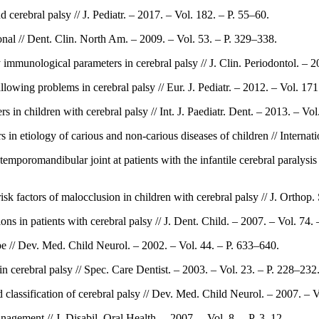
cerebral palsy // J. Pediatr. – 2017. – Vol. 182. – P. 55–60.
onal // Dent. Clin. North Am. – 2009. – Vol. 53. – P. 329–338.
mmunological parameters in cerebral palsy // J. Clin. Periodontol. – 2
allowing problems in cerebral palsy // Eur. J. Pediatr. – 2012. – Vol. 17
 in children with cerebral palsy // Int. J. Paediatr. Dent. – 2013. – Vol
 in etiology of carious and non-carious diseases of children // Interna
oromandibular joint at patients with the infantile cerebral paralysis /
k factors of malocclusion in children with cerebral palsy // J. Orthop. 
s in patients with cerebral palsy // J. Dent. Child. – 2007. – Vol. 74.
ope // Dev. Med. Child Neurol. – 2002. – Vol. 44. – P. 633–640.
n cerebral palsy // Spec. Care Dentist. – 2003. – Vol. 23. – P. 228–232
d classification of cerebral palsy // Dev. Med. Child Neurol. – 2007. – V
nagement // J. Disabil. Oral Health. – 2007. – Vol. 8. – P. 3–12.