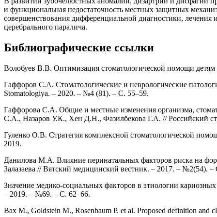
В развитии зубочелюстных аномалий, дизартрии и дисфагии пр
и функциональная недостаточность местных защитных механиз
совершенствования дифференциальной диагностики, лечения и
церебрального паралича.
Библиографические ссылки
Волобуев В.В. Оптимизация стоматологической помощи детям с п
Гаффоров С.А. Стоматологические и неврологические патологии
Stomatologiya. – 2020. – №4 (81). – С. 55–59.
Гаффорова С.А. Общие и местные изменения организма, стома
С.А., Назаров У.К., Хен Д.Н., Фазилбекова Г.А. // Российский с
Гуленко О.В. Стратегия комплексной стоматологической помощи 
2019.
Данилова М.А. Влияние перинатальных факторов риска на фор
Залазаева // Вятский медицинский вестник. – 2017. – №2(54). – 
Значение медико-социальных факторов в этиологии кариозных и
– 2019. – №69. – С. 62–66.
Bax M., Goldstein M., Rosenbaum P. et al. Proposed definition and cla