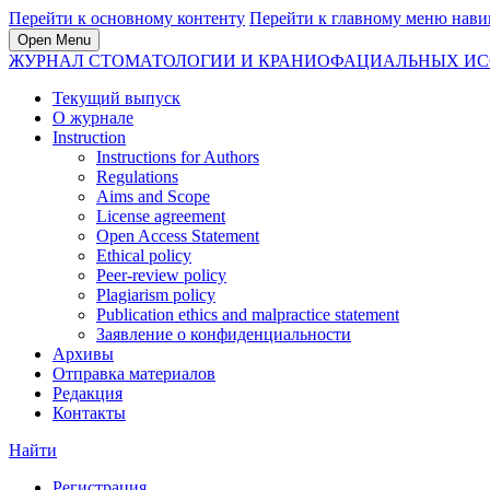
Перейти к основному контенту
Перейти к главному меню нави
Open Menu
ЖУРНАЛ СТОМАТОЛОГИИ И КРАНИОФАЦИАЛЬНЫХ И
Текущий выпуск
О журнале
Instruction
Instructions for Authors
Regulations
Aims and Scope
License agreement
Open Access Statement
Ethical policy
Peer-review policy
Plagiarism policy
Publication ethics and malpractice statement
Заявление о конфиденциальности
Архивы
Отправка материалов
Редакция
Контакты
Найти
Регистрация