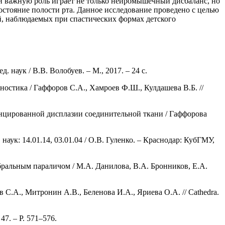
ей важную роль играет не только нейромышечный дисбаланс, но
тояние полости рта. Данное исследование проведено с целью
, наблюдаемых при спастических формах детского
наук / В.В. Волобуев. – М., 2017. – 24 с.
остика / Гаффоров С.А., Хамроев Ф.Ш., Кулдашева В.Б. //
нцированной дисплазии соединительной ткани / Гаффорова
ук: 14.01.14, 03.01.04 / О.В. Гуленко. – Краснодар: КубГМУ,
ральным параличом / М.А. Данилова, В.А. Бронников, Е.А.
С.А., Митронин А.В., Беленова И.А., Яриева О.А. // Cathedra.
 47. – P. 571–576.