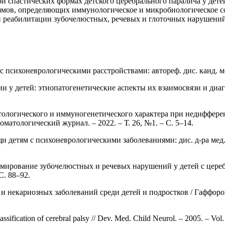
и спастических формах детского церебрального паралича у дет
мов, определяющих иммунологическое и микробиологическое сос
 реабилитации зубочелюстных, речевых и глоточных нарушений
сихоневрологическими расстройствами: автореф. дис. канд. мед. 
 у детей: этиопатогенетические аспекты их взаимосвязи и диагн
тологического и иммуногенетического характера при недиффере
томатологический журнал. – 2022. – Т. 26, №1. – С. 5–14.
детям с психоневрологическими заболеваниями: дис. д-ра мед. на
мирование зубочелюстных и речевых нарушений у детей с цереб
С. 88–92.
 некариозных заболеваний среди детей и подростков / Гаффоров 
ssification of cerebral palsy // Dev. Med. Child Neurol. – 2005. – Vol.