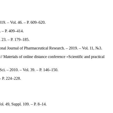
019. – Vol. 46. – P. 609–620.
1. – P. 409–414.
. 23. – P. 179–185.
tional Journal of Pharmaceutical Research. – 2019. – Vol. 11, №3.
/ Materials of online distance conference «Scientific and practical
Sci. – 2010. – Vol. 39. – P. 146–150.
 – P. 224–228.
.
ol. 49, Suppl. 109. – P. 8–14.