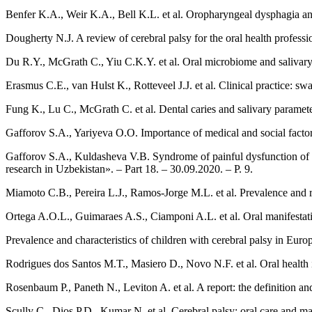
Benfer K.A., Weir K.A., Bell K.L. et al. Oropharyngeal dysphagia and 
Dougherty N.J. A review of cerebral palsy for the oral health professi
Du R.Y., McGrath C., Yiu C.K.Y. et al. Oral microbiome and salivary i
Erasmus C.E., van Hulst K., Rotteveel J.J. et al. Clinical practice: sw
Fung K., Lu C., McGrath C. et al. Dental caries and salivary parameters
Gafforov S.A., Yariyeva O.O. Importance of medical and social factors
Gafforov S.A., Kuldasheva V.B. Syndrome of painful dysfunction of temp
research in Uzbekistan». – Part 18. – 30.09.2020. – P. 9.
Miamoto C.B., Pereira L.J., Ramos-Jorge M.L. et al. Prevalence and ris
Ortega A.O.L., Guimaraes A.S., Ciamponi A.L. et al. Oral manifestation
Prevalence and characteristics of children with cerebral palsy in Eur
Rodrigues dos Santos M.T., Masiero D., Novo N.F. et al. Oral health i
Rosenbaum P., Paneth N., Leviton A. et al. A report: the definition an
Scully C., Dios P.D., Kumar N. et al. Cerebral palsy: oral care and ma