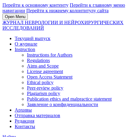
Перейти к основному контенту
Перейти к главному меню
навигации
Перейти к нижнему колонтитулу сайта
Open Menu
ЖУРНАЛ НЕВРОЛОГИИ И НЕЙРОХИРУРГИЧЕСКИХ
ИССЛЕДОВАНИЙ
Текущий выпуск
О журнале
Instruction
Instructions for Authors
Regulations
Aims and Scope
License agreement
Open Access Statement
Ethical policy
Peer-review policy
Plagiarism policy
Publication ethics and malpractice statement
Заявление о конфиденциальности
Архивы
Отправка материалов
Редакция
Контакты
Найти