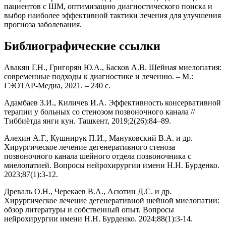
пациентов с ШМ, оптимизацию диагностического поиска и
выбор наиболее эффективной тактики лечения для улучшения
прогноза заболевания.
Библиографические ссылки
Авакян Г.Н., Григорян Ю.А., Басков А.В. Шейная миелопатия:
современные подходы к диагностике и лечению. – М.:
ГЭОТАР-Медиа, 2021. – 240 с.
Адамбаев З.И., Киличев И.А. Эффективность консервативной
терапии у больных со стенозом позвоночного канала //
Тиббиётда янги кун. Ташкент, 2019;2(26):84–89.
Алехин А.Г., Кушнирук П.И., Мануковский В.А. и др.
Хирургическое лечение дегенеративного стеноза
позвоночного канала шейного отдела позвоночника с
миелопатией. Вопросы нейрохирургии имени Н.Н. Бурденко.
2023;87(1):3-12.
Древаль О.Н., Черекаев В.А., Асютин Д.С. и др.
Хирургическое лечение дегенеративной шейной миелопатии:
обзор литературы и собственный опыт. Вопросы
нейрохирургии имени Н.Н. Бурденко. 2024;88(1):3-14.