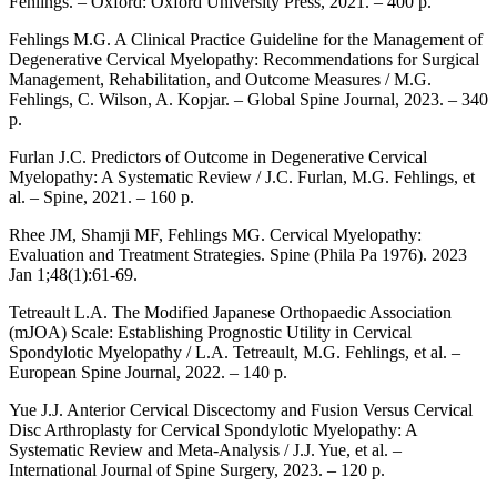
Fehlings. – Oxford: Oxford University Press, 2021. – 400 p.
Fehlings M.G. A Clinical Practice Guideline for the Management of
Degenerative Cervical Myelopathy: Recommendations for Surgical
Management, Rehabilitation, and Outcome Measures / M.G.
Fehlings, C. Wilson, A. Kopjar. – Global Spine Journal, 2023. – 340
p.
Furlan J.C. Predictors of Outcome in Degenerative Cervical
Myelopathy: A Systematic Review / J.C. Furlan, M.G. Fehlings, et
al. – Spine, 2021. – 160 p.
Rhee JM, Shamji MF, Fehlings MG. Cervical Myelopathy:
Evaluation and Treatment Strategies. Spine (Phila Pa 1976). 2023
Jan 1;48(1):61-69.
Tetreault L.A. The Modified Japanese Orthopaedic Association
(mJOA) Scale: Establishing Prognostic Utility in Cervical
Spondylotic Myelopathy / L.A. Tetreault, M.G. Fehlings, et al. –
European Spine Journal, 2022. – 140 p.
Yue J.J. Anterior Cervical Discectomy and Fusion Versus Cervical
Disc Arthroplasty for Cervical Spondylotic Myelopathy: A
Systematic Review and Meta-Analysis / J.J. Yue, et al. –
International Journal of Spine Surgery, 2023. – 120 p.