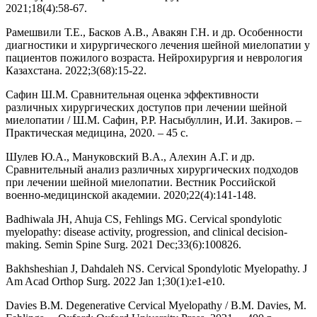
2021;18(4):58-67.
Рамешвили Т.Е., Басков А.В., Авакян Г.Н. и др. Особенности
диагностики и хирургического лечения шейной миелопатии у
пациентов пожилого возраста. Нейрохирургия и неврология
Казахстана. 2022;3(68):15-22.
Сафин Ш.М. Сравнительная оценка эффективности
различных хирургических доступов при лечении шейной
миелопатии / Ш.М. Сафин, Р.Р. Насыбуллин, И.И. Закиров. –
Практическая медицина, 2020. – 45 с.
Шулев Ю.А., Мануковский В.А., Алехин А.Г. и др.
Сравнительный анализ различных хирургических подходов
при лечении шейной миелопатии. Вестник Российской
военно-медицинской академии. 2020;22(4):141-148.
Badhiwala JH, Ahuja CS, Fehlings MG. Cervical spondylotic
myelopathy: disease activity, progression, and clinical decision-
making. Semin Spine Surg. 2021 Dec;33(6):100826.
Bakhsheshian J, Dahdaleh NS. Cervical Spondylotic Myelopathy. J
Am Acad Orthop Surg. 2022 Jan 1;30(1):e1-e10.
Davies B.M. Degenerative Cervical Myelopathy / B.M. Davies, M.