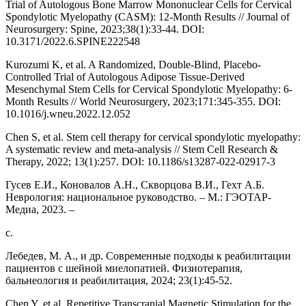
Trial of Autologous Bone Marrow Mononuclear Cells for Cervical
Spondylotic Myelopathy (CASM): 12-Month Results // Journal of
Neurosurgery: Spine, 2023;38(1):33-44. DOI:
10.3171/2022.6.SPINE222548
Kurozumi K, et al. A Randomized, Double-Blind, Placebo-
Controlled Trial of Autologous Adipose Tissue-Derived
Mesenchymal Stem Cells for Cervical Spondylotic Myelopathy: 6-
Month Results // World Neurosurgery, 2023;171:345-355. DOI:
10.1016/j.wneu.2022.12.052
Chen S, et al. Stem cell therapy for cervical spondylotic myelopathy:
A systematic review and meta-analysis // Stem Cell Research &
Therapy, 2022; 13(1):257. DOI: 10.1186/s13287-022-02917-3
Гусев Е.И., Коновалов А.Н., Скворцова В.И., Гехт А.Б.
Неврология: национальное руководство. – М.: ГЭОТАР-
Медиа, 2023. –
с.
Лебедев, М. А., и др. Современные подходы к реабилитации
пациентов с шейной миелопатией. Физиотерапия,
бальнеология и реабилитация, 2024; 23(1):45-52.
Chen Y, et al. Repetitive Transcranial Magnetic Stimulation for the