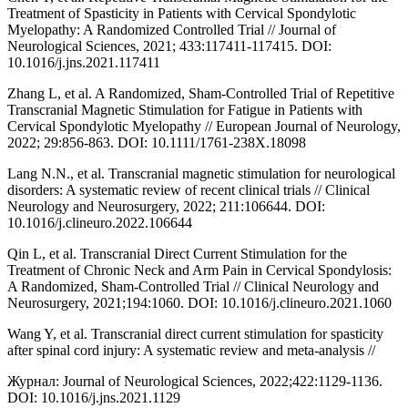
Treatment of Spasticity in Patients with Cervical Spondylotic
Myelopathy: A Randomized Controlled Trial // Journal of
Neurological Sciences, 2021; 433:117411-117415. DOI:
10.1016/j.jns.2021.117411
Zhang L, et al. A Randomized, Sham-Controlled Trial of Repetitive
Transcranial Magnetic Stimulation for Fatigue in Patients with
Cervical Spondylotic Myelopathy // European Journal of Neurology,
2022; 29:856-863. DOI: 10.1111/1761-238X.18098
Lang N.N., et al. Transcranial magnetic stimulation for neurological
disorders: A systematic review of recent clinical trials // Clinical
Neurology and Neurosurgery, 2022; 211:106644. DOI:
10.1016/j.clineuro.2022.106644
Qin L, et al. Transcranial Direct Current Stimulation for the
Treatment of Chronic Neck and Arm Pain in Cervical Spondylosis:
A Randomized, Sham-Controlled Trial // Clinical Neurology and
Neurosurgery, 2021;194:1060. DOI: 10.1016/j.clineuro.2021.1060
Wang Y, et al. Transcranial direct current stimulation for spasticity
after spinal cord injury: A systematic review and meta-analysis //
Журнал: Journal of Neurological Sciences, 2022;422:1129-1136.
DOI: 10.1016/j.jns.2021.1129