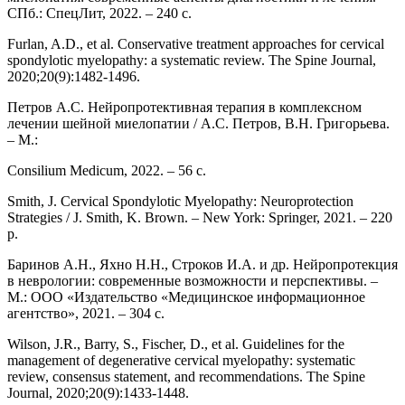
СПб.: СпецЛит, 2022. – 240 с.
Furlan, A.D., et al. Conservative treatment approaches for cervical
spondylotic myelopathy: a systematic review. The Spine Journal,
2020;20(9):1482-1496.
Петров А.С. Нейропротективная терапия в комплексном
лечении шейной миелопатии / А.С. Петров, В.Н. Григорьева.
– М.:
Consilium Medicum, 2022. – 56 с.
Smith, J. Cervical Spondylotic Myelopathy: Neuroprotection
Strategies / J. Smith, K. Brown. – New York: Springer, 2021. – 220
p.
Баринов А.Н., Яхно Н.Н., Строков И.А. и др. Нейропротекция
в неврологии: современные возможности и перспективы. –
М.: ООО «Издательство «Медицинское информационное
агентство», 2021. – 304 с.
Wilson, J.R., Barry, S., Fischer, D., et al. Guidelines for the
management of degenerative cervical myelopathy: systematic
review, consensus statement, and recommendations. The Spine
Journal, 2020;20(9):1433-1448.