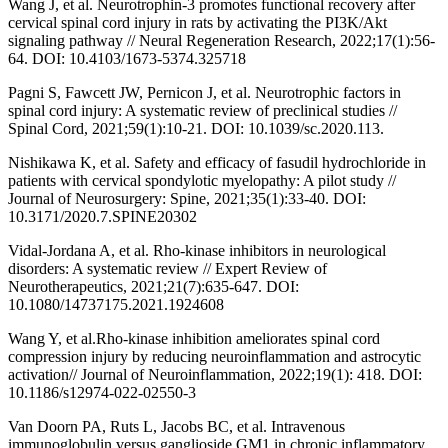
Wang J, et al. Neurotrophin-3 promotes functional recovery after
cervical spinal cord injury in rats by activating the PI3K/Akt
signaling pathway // Neural Regeneration Research, 2022;17(1):56-
64. DOI: 10.4103/1673-5374.325718
Pagni S, Fawcett JW, Pernicon J, et al. Neurotrophic factors in
spinal cord injury: A systematic review of preclinical studies //
Spinal Cord, 2021;59(1):10-21. DOI: 10.1039/sc.2020.113.
Nishikawa K, et al. Safety and efficacy of fasudil hydrochloride in
patients with cervical spondylotic myelopathy: A pilot study //
Journal of Neurosurgery: Spine, 2021;35(1):33-40. DOI:
10.3171/2020.7.SPINE20302
Vidal-Jordana A, et al. Rho-kinase inhibitors in neurological
disorders: A systematic review // Expert Review of
Neurotherapeutics, 2021;21(7):635-647. DOI:
10.1080/14737175.2021.1924608
Wang Y, et al.Rho-kinase inhibition ameliorates spinal cord
compression injury by reducing neuroinflammation and astrocytic
activation// Journal of Neuroinflammation, 2022;19(1): 418. DOI:
10.1186/s12974-022-02550-3
Van Doorn PA, Ruts L, Jacobs BC, et al. Intravenous
immunoglobulin versus ganglioside GM1 in chronic inflammatory