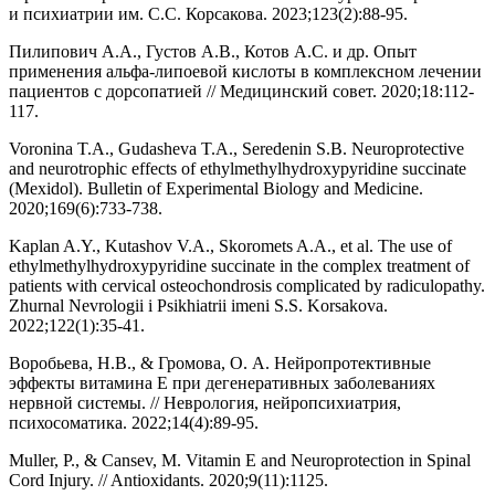
и психиатрии им. С.С. Корсакова. 2023;123(2):88-95.
Пилипович А.А., Густов А.В., Котов А.С. и др. Опыт
применения альфа-липоевой кислоты в комплексном лечении
пациентов с дорсопатией // Медицинский совет. 2020;18:112-
117.
Voronina T.A., Gudasheva T.A., Seredenin S.B. Neuroprotective
and neurotrophic effects of ethylmethylhydroxypyridine succinate
(Mexidol). Bulletin of Experimental Biology and Medicine.
2020;169(6):733-738.
Kaplan A.Y., Kutashov V.A., Skoromets A.A., et al. The use of
ethylmethylhydroxypyridine succinate in the complex treatment of
patients with cervical osteochondrosis complicated by radiculopathy.
Zhurnal Nevrologii i Psikhiatrii imeni S.S. Korsakova.
2022;122(1):35-41.
Воробьева, Н.В., & Громова, О. А. Нейропротективные
эффекты витамина Е при дегенеративных заболеваниях
нервной системы. // Неврология, нейропсихиатрия,
психосоматика. 2022;14(4):89-95.
Muller, P., & Cansev, M. Vitamin E and Neuroprotection in Spinal
Cord Injury. // Antioxidants. 2020;9(11):1125.