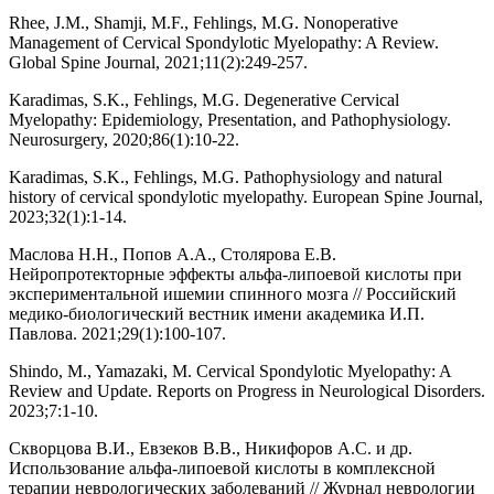
Rhee, J.M., Shamji, M.F., Fehlings, M.G. Nonoperative
Management of Cervical Spondylotic Myelopathy: A Review.
Global Spine Journal, 2021;11(2):249-257.
Karadimas, S.K., Fehlings, M.G. Degenerative Cervical
Myelopathy: Epidemiology, Presentation, and Pathophysiology.
Neurosurgery, 2020;86(1):10-22.
Karadimas, S.K., Fehlings, M.G. Pathophysiology and natural
history of cervical spondylotic myelopathy. European Spine Journal,
2023;32(1):1-14.
Маслова Н.Н., Попов А.А., Столярова Е.В.
Нейропротекторные эффекты альфа-липоевой кислоты при
экспериментальной ишемии спинного мозга // Российский
медико-биологический вестник имени академика И.П.
Павлова. 2021;29(1):100-107.
Shindo, M., Yamazaki, M. Cervical Spondylotic Myelopathy: A
Review and Update. Reports on Progress in Neurological Disorders.
2023;7:1-10.
Скворцова В.И., Евзеков В.В., Никифоров А.С. и др.
Использование альфа-липоевой кислоты в комплексной
терапии неврологических заболеваний // Журнал неврологии