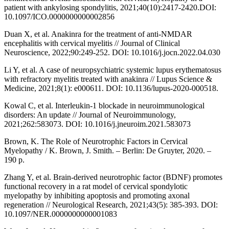
patient with ankylosing spondylitis, 2021;40(10):2417-2420.DOI:
10.1097/ICO.0000000000002856
Duan X, et al. Anakinra for the treatment of anti-NMDAR
encephalitis with cervical myelitis // Journal of Clinical
Neuroscience, 2022;90:249-252. DOI: 10.1016/j.jocn.2022.04.030
Li Y, et al. A case of neuropsychiatric systemic lupus erythematosus
with refractory myelitis treated with anakinra // Lupus Science &
Medicine, 2021;8(1): e000611. DOI: 10.1136/lupus-2020-000518.
Kowal C, et al. Interleukin-1 blockade in neuroimmunological
disorders: An update // Journal of Neuroimmunology,
2021;262:583073. DOI: 10.1016/j.jneuroim.2021.583073
Brown, K. The Role of Neurotrophic Factors in Cervical
Myelopathy / K. Brown, J. Smith. – Berlin: De Gruyter, 2020. –
190 p.
Zhang Y, et al. Brain-derived neurotrophic factor (BDNF) promotes
functional recovery in a rat model of cervical spondylotic
myelopathy by inhibiting apoptosis and promoting axonal
regeneration // Neurological Research, 2021;43(5): 385-393. DOI:
10.1097/NER.0000000000001083