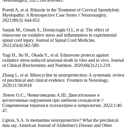
Neurosurgery, 2021;149:436-443.
Poretti A, et al. Riluzole in the Treatment of Cervical Spondylotic
Myelopathy: A Retrospective Case Series // Neurosurgery,
2022;90(3): 644-652
Sanjak M., Ozturk S., Demircioglu O.I., et al. The effect of
edaravone on oxidative stress and inflammation in experimental
spinal cord injury. Journal of Spinal Cord Medicine.
2022;45(4):582-589.
Yagi H., Ito H., Okada Y., et al. Edaravone protects against
oxidative stress-induced neuronal death in vitro and in vivo. Journal
of Clinical Biochemistry and Nutrition. 2020;66(3):212-219.
Zhang L, et al. Minocycline in neuroprotection: A systematic review
of preclinical and clinical evidence. Frontiers in Neurology,
2020;11:583918
Левин О.С., Чимагомедова А.Ш. Двигательные и
когнитивные нарушения при шейном спондилезе //
Современная терапия в психиатрии и неврологии. 2022;1:40-
47.
Lipton, S.A. Is memantine neuroprotective? What the preclinical
data say. American Journal of Alzheimer's Disease and Other