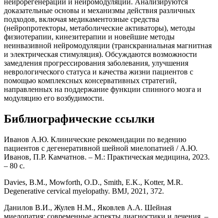
нейрорегенерации и нейромодуляции. Анализируются
доказательные основы и механизмы действия различных
подходов, включая медикаментозные средства
(нейропротекторы, метаболические активаторы), методы
физиотерапии, кинезитерапии и новейшие методы
неинвазивной нейромодуляции (транскраниальная магнитная
и электрическая стимуляция). Обсуждаются возможности
замедления прогрессирования заболевания, улучшения
неврологического статуса и качества жизни пациентов с
помощью комплексных консервативных стратегий,
направленных на поддержание функции спинного мозга и
модуляцию его возбудимости.
Библиографические ссылки
Иванов А.Ю. Клинические рекомендации по ведению
пациентов с дегенеративной шейной миелопатией / А.Ю.
Иванов, П.Р. Камчатнов. – М.: Практическая медицина, 2023.
– 80 с.
Davies, B.M., Mowforth, O.D., Smith, E.K., Kotter, M.R.
Degenerative cervical myelopathy. BMJ, 2021, 372.
Данилов В.И., Жулев Н.М., Яковлев А.А. Шейная
миелопатия: современные аспекты диагностики и лечения. –