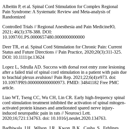
Albeitin P, et al. Spinal Cord Stimulation for Complex Regional
Pain Syndrome: A Systematic Review and Meta-analysis of
Randomized
Controlled Trials // Regional Anesthesia and Pain MedicineЮ,
2021; 46(3):378-388. DOI:
10.1097/01.PS.0000657480.0000000000000
Deer TR, et al. Spinal Cord Stimulation for Chronic Pain: Current
Status and Future Directions // Pain Practice, 2020;20(3):311-325.
DOI: 10.1111/pr.13624
Lopez L, Sdrulla AD. Success with dorsal root entry zone lesioning
after a failed trial of spinal cord stimulation in a patient with pain due
to brachial plexus avulsion// Pain Rep. 2021;22;6(4):e973. doi:
10.1097/PR9.0000000000000973. PMID: 34841182 Free PMC
article.
Liao WT, Tseng CC, Wu CH, Lin CR. Early high-frequency spinal
cord stimulation treatment inhibited the activation of spinal mitogen-
activated protein kinases and ameliorated spared nerve injury-
induced neuropathic pain in rats // Neurosci Lett.
2020;16;721:134763. doi: 10.1016/j.neulet.2020.134763.
Badhiwala, J.H., Wilson, J.R., Kwon, B.K., Casha, S., Fehlings,