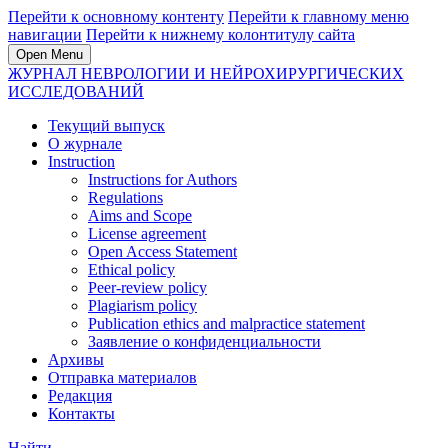
Перейти к основному контенту
Перейти к главному меню
навигации
Перейти к нижнему колонтитулу сайта
Open Menu
ЖУРНАЛ НЕВРОЛОГИИ И НЕЙРОХИРУРГИЧЕСКИХ
ИССЛЕДОВАНИЙ
Текущий выпуск
О журнале
Instruction
Instructions for Authors
Regulations
Aims and Scope
License agreement
Open Access Statement
Ethical policy
Peer-review policy
Plagiarism policy
Publication ethics and malpractice statement
Заявление о конфиденциальности
Архивы
Отправка материалов
Редакция
Контакты
Найти