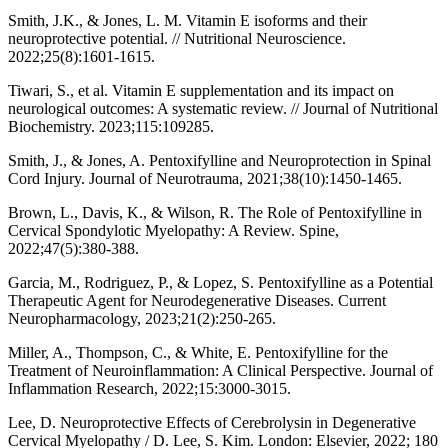
Smith, J.K., & Jones, L. M. Vitamin E isoforms and their
neuroprotective potential. // Nutritional Neuroscience.
2022;25(8):1601-1615.
Tiwari, S., et al. Vitamin E supplementation and its impact on
neurological outcomes: A systematic review. // Journal of Nutritional
Biochemistry. 2023;115:109285.
Smith, J., & Jones, A. Pentoxifylline and Neuroprotection in Spinal
Cord Injury. Journal of Neurotrauma, 2021;38(10):1450-1465.
Brown, L., Davis, K., & Wilson, R. The Role of Pentoxifylline in
Cervical Spondylotic Myelopathy: A Review. Spine,
2022;47(5):380-388.
Garcia, M., Rodriguez, P., & Lopez, S. Pentoxifylline as a Potential
Therapeutic Agent for Neurodegenerative Diseases. Current
Neuropharmacology, 2023;21(2):250-265.
Miller, A., Thompson, C., & White, E. Pentoxifylline for the
Treatment of Neuroinflammation: A Clinical Perspective. Journal of
Inflammation Research, 2022;15:3000-3015.
Lee, D. Neuroprotective Effects of Cerebrolysin in Degenerative
Cervical Myelopathy / D. Lee, S. Kim. London: Elsevier, 2022; 180