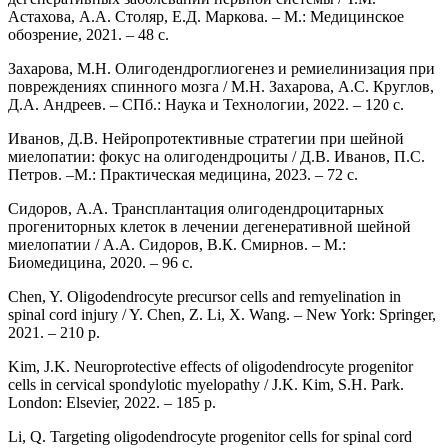
Астахова, А.А. Столяр, Е.Д. Маркова. – М.: Медицинское
обозрение, 2021. – 48 с.
Захарова, М.Н. Олигодендроглиогенез и ремиелинизация при
повреждениях спинного мозга / М.Н. Захарова, А.С. Круглов,
Д.А. Андреев. – СПб.: Наука и Технологии, 2022. – 120 с.
Иванов, Д.В. Нейропротективные стратегии при шейной
миелопатии: фокус на олигодендроциты / Д.В. Иванов, П.С.
Петров. –М.: Практическая медицина, 2023. – 72 с.
Сидоров, А.А. Трансплантация олигодендроцитарных
прогениторных клеток в лечении дегенеративной шейной
миелопатии / А.А. Сидоров, В.К. Смирнов. – М.:
Биомедицина, 2020. – 96 с.
Chen, Y. Oligodendrocyte precursor cells and remyelination in
spinal cord injury / Y. Chen, Z. Li, X. Wang. – New York: Springer,
2021. – 210 p.
Kim, J.K. Neuroprotective effects of oligodendrocyte progenitor
cells in cervical spondylotic myelopathy / J.K. Kim, S.H. Park.
London: Elsevier, 2022. – 185 p.
Li, Q. Targeting oligodendrocyte progenitor cells for spinal cord