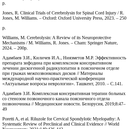
p.
Jones, R. Clinical Trials of Cerebrolysin for Spinal Cord Injury / R.
Jones, M. Williams. – Oxford: Oxford University Press, 2023. – 250
p.
Williams, M. Cerebrolysin: A Review of its Neuroprotective
Mechanisms / M. Williams, R. Jones. – Cham: Springer Nature,
2024. – 200p.
Адамбаев З.И., Киличев И.А., Ниязметов М.Р. Эффективность
препарата зифодина при комплексном консервативном
лечении дискогенной радикулопатии в поясничном отделе
при грыжах межпозвонковых дисков // Материалы
международной научно-практической конференции
«Актуальные вопросы неврологии». Ташкент, 2010. – С.141.
Адамбаев З.И. Комплексная консервативная терапии больных
со стенозом позвоночного канала поясничного отдела
позвоночника // Медицинские новости. Белорусия, 2019;8:47–
49
Poretti A, et al. Riluzole for Cervical Spondylotic Myelopathy: A
Systematic Review of Preclinical and Clinical Evidence // World