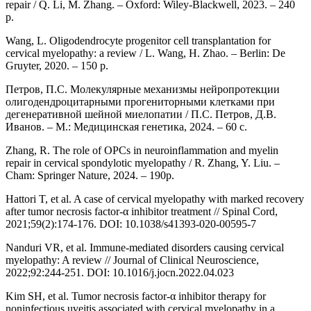
repair / Q. Li, M. Zhang. – Oxford: Wiley-Blackwell, 2023. – 240
p.
Wang, L. Oligodendrocyte progenitor cell transplantation for
cervical myelopathy: a review / L. Wang, H. Zhao. – Berlin: De
Gruyter, 2020. – 150 p.
Петров, П.С. Молекулярные механизмы нейропротекции
олигодендроцитарными прогениторными клетками при
дегенеративной шейной миелопатии / П.С. Петров, Д.В.
Иванов. – М.: Медицинская генетика, 2024. – 60 с.
Zhang, R. The role of OPCs in neuroinflammation and myelin
repair in cervical spondylotic myelopathy / R. Zhang, Y. Liu. –
Cham: Springer Nature, 2024. – 190p.
Hattori T, et al. A case of cervical myelopathy with marked recovery
after tumor necrosis factor-α inhibitor treatment // Spinal Cord,
2021;59(2):174-176. DOI: 10.1038/s41393-020-00595-7
Nanduri VR, et al. Immune-mediated disorders causing cervical
myelopathy: A review // Journal of Clinical Neuroscience,
2022;92:244-251. DOI: 10.1016/j.jocn.2022.04.023
Kim SH, et al. Tumor necrosis factor-α inhibitor therapy for
noninfectious uveitis associated with cervical myelopathy in a