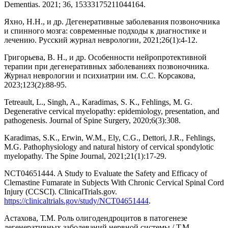
Dementias. 2021; 36, 15333175211044164.
Яхно, Н.Н., и др. Дегенеративные заболевания позвоночника
и спинного мозга: современные подходы к диагностике и
лечению. Русский журнал неврологии, 2021;26(1):4-12.
Григорьева, В. Н., и др. Особенности нейропротективной
терапии при дегенеративных заболеваниях позвоночника.
Журнал неврологии и психиатрии им. С.С. Корсакова,
2023;123(2):88-95.
Tetreault, L., Singh, A., Karadimas, S. K., Fehlings, M. G.
Degenerative cervical myelopathy: epidemiology, presentation, and
pathogenesis. Journal of Spine Surgery, 2020;6(3):308.
Karadimas, S.K., Erwin, W.M., Ely, C.G., Dettori, J.R., Fehlings,
M.G. Pathophysiology and natural history of cervical spondylotic
myelopathy. The Spine Journal, 2021;21(1):17-29.
NCT04651444. A Study to Evaluate the Safety and Efficacy of
Clemastine Fumarate in Subjects With Chronic Cervical Spinal Cord
Injury (CCSCI). ClinicalTrials.gov.
https://clinicaltrials.gov/study/NCT04651444
.
Астахова, Т.М. Роль олигодендроцитов в патогенезе
дегенеративных заболеваний нервной системы / Т.М.