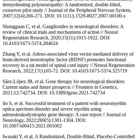
demyelinating polyneuropathy: A randomized, double-blind,
crossover pilot study // Journal of the Peripheral Nervous System,
2007;12(4):266-271. DOI: 10.1111/j.1529-8027.2007.00100.x
Shangguan C, et al. Gangliosides in neurological disorders: A
review of clinical trials and mechanisms of action // Neural
Regeneration Research, 2020;15(11):1915-1922. DOI:
10.4103/1673-5374.284624
Zhang Y, et al. Adeno-associated virus vector-mediated delivery of
brain-derived neurotrophic factor (BDNF) promotes functional
recovery in a rat model of spinal cord injury // Neural Regeneration
Research, 2022;17(1):65-72. DOI: 10.4103/1673-5374.325719
Sáez-López JB, et al. Gene therapy for neurological disorders:
Current status and future prospects // Frontiers in Genetics,
2021;12:742734. DOI: 10.3389/fgene.2021.742734
Ito S, et al. Successful treatment of a patient with neuromyelitis
optica spectrum disorder and severe myelitis using
adrenoleukodystrophy gene therapy: A case report // Journal of
Neurology, 2022;269(5):1301-1304. DOI:
10.1007/s00415.2021.001002
Iwasaki Y, et al. A Randomized, Double-Blind, Placebo-Controlled