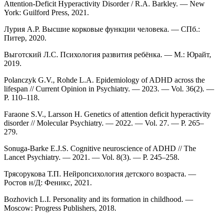
Attention-Deficit Hyperactivity Disorder / R.A. Barkley. — New
York: Guilford Press, 2021.
Лурия А.Р. Высшие корковые функции человека. — СПб.:
Питер, 2020.
Выготский Л.С. Психология развития ребёнка. — М.: Юрайт,
2019.
Polanczyk G.V., Rohde L.A. Epidemiology of ADHD across the
lifespan // Current Opinion in Psychiatry. — 2023. — Vol. 36(2). —
P. 110–118.
Faraone S.V., Larsson H. Genetics of attention deficit hyperactivity
disorder // Molecular Psychiatry. — 2022. — Vol. 27. — P. 265–
279.
Sonuga-Barke E.J.S. Cognitive neuroscience of ADHD // The
Lancet Psychiatry. — 2021. — Vol. 8(3). — P. 245–258.
Трясорукова Т.П. Нейропсихология детского возраста. —
Ростов н/Д: Феникс, 2021.
Bozhovich L.I. Personality and its formation in childhood. —
Moscow: Progress Publishers, 2018.