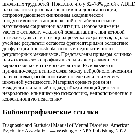
школьных трудностей. Показано, что у 62–78% детей с ADHD
наблюдаются признаки когнитивной дезорганизации,
сопровождающиеся снижением академической
продуктивности, эмоциональной нестабильностью и
нарушением социальной адаптации. Особое внимание
уделено феномену «скрытой дезадаптации», при которой
интеллектуальный потенциал ребёнка сохраняется, однако
учебные результаты остаются фрагментарными вследствие
дисфункции fronto-striatal circuits и недостаточности
регуляторных механизмов. Представлены примеры клинико-
психологического профиля школьников с различными
вариантами когнитивного дефицита. Раскрываются
причинно-следственные связи между нейробиологическими
нарушениями, особенностями поведения и снижением
школьной успешности. Материал ориентирован на
междисциплинарный подход, объединяющий детскую
неврологию, клиническую психологию, нейропсихологию и
коррекционную педагогику.
Библиографические ссылки
Diagnostic and Statistical Manual of Mental Disorders. American
Psychiatric Association. — Washington: APA Publishing, 2022.