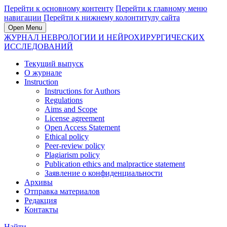
Перейти к основному контенту
Перейти к главному меню
навигации
Перейти к нижнему колонтитулу сайта
Open Menu
ЖУРНАЛ НЕВРОЛОГИИ И НЕЙРОХИРУРГИЧЕСКИХ
ИССЛЕДОВАНИЙ
Текущий выпуск
О журнале
Instruction
Instructions for Authors
Regulations
Aims and Scope
License agreement
Open Access Statement
Ethical policy
Peer-review policy
Plagiarism policy
Publication ethics and malpractice statement
Заявление о конфиденциальности
Архивы
Отправка материалов
Редакция
Контакты
Найти