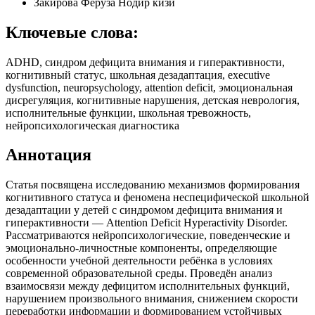
Закирова Феруза Нодир кизи
Ключевые слова:
ADHD, синдром дефицита внимания и гиперактивности,
когнитивный статус, школьная дезадаптация, executive
dysfunction, neuropsychology, attention deficit, эмоциональная
дисрегуляция, когнитивные нарушения, детская неврология,
исполнительные функции, школьная тревожность,
нейропсихологическая диагностика
Аннотация
Статья посвящена исследованию механизмов формирования
когнитивного статуса и феномена неспецифической школьной
дезадаптации у детей с синдромом дефицита внимания и
гиперактивности — Attention Deficit Hyperactivity Disorder.
Рассматриваются нейропсихологические, поведенческие и
эмоционально-личностные компоненты, определяющие
особенности учебной деятельности ребёнка в условиях
современной образовательной среды. Проведён анализ
взаимосвязи между дефицитом исполнительных функций,
нарушением произвольного внимания, снижением скорости
переработки информации и формированием устойчивых