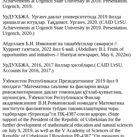
Achievements at Urgench State University in 2018. Presentation.
Urgench, 2019.
УрДУХБЖА. Урганч давлат университетида 2019 йилда
эришилган ютуқлар. Тақдимот. Урганч, 2020. (CAID UrSU.
Achievements at Urgench State University in 2019. Presentation.
Urgench, 2020.)
Абдуллаев Б.И. Имконият ва ташаббусилар самараси //
Ҳуррият газетаси, 2022 йил 6 май. (Abdullaev B.I. Fruits of
opportunities and initiatives // Hurriyat newspaper, May 6, 2022ю)
УрДУХБЖА. 2016, 2017 йиллар ҳисоблари.( CAID UrSU.
Accounts for 2016, 2017.)
Ўзбекистон Республикаси Президентининг 2019 йил 9
июлдаги “Математика таълими ва фанларни янада
ривожлантиришни давлат томонидан қўллаб-қувватлаш,
шунингдек, Ўзбекистон Республикаси Фанлар
академиясининг В.И.Романовский номидаги Математика
институти фаолиятини тубдан такомиллаштириш чора-
тадбирлари тўғрисида”ги ПҚ-4387-сонли қарори. (State
support of the President of the Republic of Uzbekistan for the
further development of mathematical education and natural sciences
on July 9, 2019, as well as the V Academy of Sciences of the
Republic of Uzbekistan.I.Resolution PP-4387 "On measures to