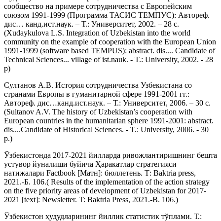
сообщество на примере сотрудничества с Европейским
союзом 1991-1999 (Программа ТАСИС ТЕМПУС): Автореф.
дис… канд.ист.наук. – Т.: Университет, 2002. – 28 с.
(Xudaykulova L.S. Integration of Uzbekistan into the world
community on the example of cooperation with the European Union
1991-1999 (software based TEMPUS): abstract. dis.... Candidate of
Technical Sciences... village of ist.nauk. - T.: University, 2002. - 28
p)
Султанов А.В. История сотрудничества Узбекистана со
странами Европы в гуманитарной сфере 1991-2001 гг.:
Автореф. дис…канд.ист.наук. – Т.: Университет, 2006. – 30 с.
(Sultanov A.V. The history of Uzbekistan’s cooperation with
European countries in the humanitarian sphere 1991-2001: abstract.
dis....Candidate of Historical Sciences. - T.: University, 2006. - 30
p.)
Ўзбекистонда 2017-2021 йилларда ривожлантиришнинг бешта
устувор йуналиши буйича Ҳаракатлар стратегияси
натижалари Factbook [Матн]: бюллетень. Т: Baktria press,
2021.-Б. 106.( Results of the implementation of the action strategy
on the five priority areas of development of Uzbekistan for 2017-
2021 [text]: Newsletter. T: Baktria Press, 2021.-B. 106.)
Ўзбекистон ҳудудларининг йиллик статистик тўплами. Т.: