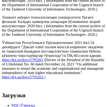
маълумотлари. 2019 йил. ( Information from the current archive of
the Department of International Cooperation of the Urgench branch
of the Tashkent University of Information Technologies. 2019.)
Тошкент ахборот технологиялари университети Урганч
филиали Халқаро ҳамкорлик алоқалари бўлимининг жорий
маълумотлари. 2020 йил. ( Information from the current archive of
the Department of International Cooperation of the Urgench branch
of the Tashkent University of Information Technologies. 2020.)
Ўзбекистон Республикаси Президентининг 2021 йил 24
декабрдаги “Давлат олий таълим муассасаларининг академик
ва ташкилий-бошқарув мустақиллигини таъминлаш бўйича
қўшимча чора-тадбирлар тўғрисида”ги ПҚ-60-сонли қарори.
https://lex.uz/docs/5793261
(Decree of the President of the Republic
of Uzbekistan No. 60 dated December 24, 2021 "On additional
measures to ensure the academic and organizational and managerial
independence of state higher educational institutions".
https://lex.uz/docs/5793261.)
Загрузки
PDF (Ўзбекча)