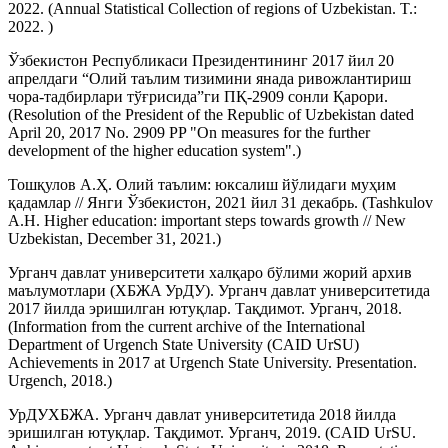
2022. (Annual Statistical Collection of regions of Uzbekistan. T.:
2022. )
Ўзбекистон Республикаси Президентининг 2017 йил 20
апрелдаги “Олий таълим тизимини янада ривожлантириш
чора-тадбирлари тўғрисида”ги ПҚ-2909 сонли Қарори.
(Resolution of the President of the Republic of Uzbekistan dated
April 20, 2017 No. 2909 PP "On measures for the further
development of the higher education system".)
Тошқулов А.Ҳ. Олий таълим: юксалиш йўлидаги муҳим
қадамлар // Янги Ўзбекистон, 2021 йил 31 декабрь. (Tashkulov
A.H. Higher education: important steps towards growth // New
Uzbekistan, December 31, 2021.)
Урганч давлат университети халқаро бўлими жорий архив
маълумотлари (ХБЖA УрДУ). Урганч давлат университетида
2017 йилда эришилган ютуқлар. Тақдимот. Урганч, 2018.
(Information from the current archive of the International
Department of Urgench State University (CAID UrSU)
Achievements in 2017 at Urgench State University. Presentation.
Urgench, 2018.)
УрДУХБЖА. Урганч давлат университетида 2018 йилда
эришилган ютуқлар. Тақдимот. Урганч, 2019. (CAID UrSU.