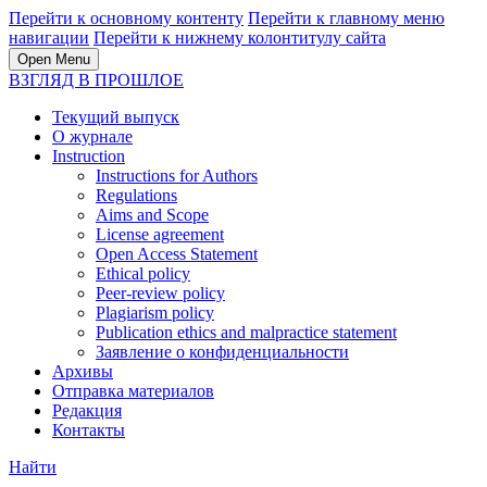
Перейти к основному контенту
Перейти к главному меню
навигации
Перейти к нижнему колонтитулу сайта
Open Menu
ВЗГЛЯД В ПРОШЛОЕ
Текущий выпуск
О журнале
Instruction
Instructions for Authors
Regulations
Aims and Scope
License agreement
Open Access Statement
Ethical policy
Peer-review policy
Plagiarism policy
Publication ethics and malpractice statement
Заявление о конфиденциальности
Архивы
Отправка материалов
Редакция
Контакты
Найти