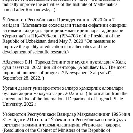
radically improve the activities of the Institute of Mathematics
named after Romanovsky".)
Ўзбекистон Республикаси Президентининг 2020 йил 7
майдаги “Математика соҳасидаги таълим сифатини ошириш
ва илмий-тадқиқотларни ривожлантириш чора-тадбирлари
тўғрисида”ги ПҚ-4708-сон. (PP-4708 of the President of the
Republic of Uzbekistan dated May 7, 2020 "On measures to
improve the quality of education in mathematics and the
development of scientific research.)
Абдуллаев Б.И. Тараққиётнинг энг муҳим нуқталари // Халқ
сўзи газетаси. 2022 йил 28 сентябрь. (Abdullaev B.I. The most
important moments of progress // Newspaper "Xalq so‘zi".
September 28, 2022. )
Урганч давлат университети халқaро ҳамкорлик алоқалари
бўлими жорий маълумотлари. 2022 йил. ( Information from the
current archive of the International Department of Urgench State
University. 2022.)
Ўзбекистон Республикаси Вазирлар Маҳкамасининг 1995-йил
31-майдаги 211-сонли “Ўзбекистон Республикаси олий ўқув
юртлари тизимини такомиллаштириш тўғрисида” қарори.
(Resolution of the Cabinet of Ministers of the Republic of