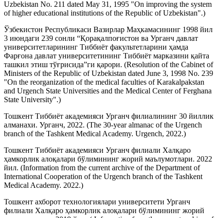
Uzbekistan No. 211 dated May 31, 1995 "On improving the system
of higher educational institutions of the Republic of Uzbekistan".)
Ўзбекистон Республикаси Вазирлар Маҳкамасининг 1998 йил
3 июндаги 239 сонли “Қорақалпоғистон ва Урганч давлат
университетларининг Тиббиёт факультетларини ҳамда
Фарғона давлат университетининг Тиббиёт марказини қайта
ташкил этиш тўғрисида”ги қарори. (Resolution of the Cabinet of
Ministers of the Republic of Uzbekistan dated June 3, 1998 No. 239
"On the reorganization of the medical faculties of Karakalpakstan
and Urgench State Universities and the Medical Center of Ferghana
State University".)
Тошкент Тиббиёт академияси Урганч филиалининг 30 йиллик
алманахи. Урганч, 2022. (The 30-year almanac of the Urgench
branch of the Tashkent Medical Academy. Urgench, 2022.)
Тошкент Тиббиёт академияси Урганч филиали Халқаро
ҳамкорлик алоқалари бўлимининг жорий маълумотлари. 2022
йил. (Information from the current archive of the Department of
International Cooperation of the Urgench branch of the Tashkent
Medical Academy. 2022.)
Тошкент ахборот технологиялари университети Урганч
филиали Халқаро ҳамкорлик алоқалари бўлимининг жорий