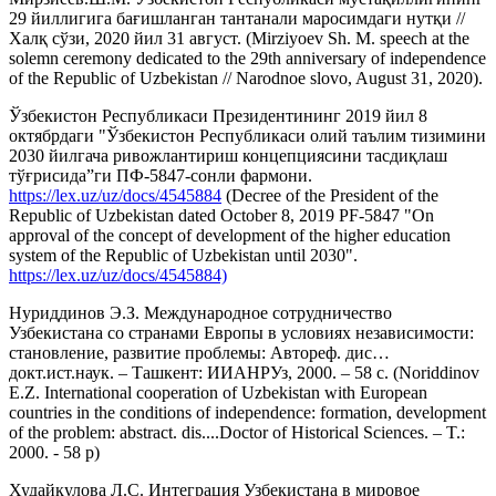
29 йиллигига бағишланган тантанали маросимдаги нутқи //
Халқ сўзи, 2020 йил 31 август. (Mirziyoev Sh. M. speech at the
solemn ceremony dedicated to the 29th anniversary of independence
of the Republic of Uzbekistan // Narodnoe slovo, August 31, 2020).
Ўзбекистон Республикаси Президентининг 2019 йил 8
октябрдаги "Ўзбекистон Республикаси олий таълим тизимини
2030 йилгача ривожлантириш концепциясини тасдиқлаш
тўғрисида”ги ПФ-5847-сонли фармони.
https://lex.uz/uz/docs/4545884
(Decree of the President of the
Republic of Uzbekistan dated October 8, 2019 PF-5847 "On
approval of the concept of development of the higher education
system of the Republic of Uzbekistan until 2030".
https://lex.uz/uz/docs/4545884)
Нуриддинов Э.З. Международное сотрудничество
Узбекистана со странами Европы в условиях независимости:
становление, развитие проблемы: Автореф. дис…
докт.ист.наук. – Ташкент: ИИАНРУз, 2000. – 58 с. (Noriddinov
E.Z. International cooperation of Uzbekistan with European
countries in the conditions of independence: formation, development
of the problem: abstract. dis....Doctor of Historical Sciences. – T.:
2000. - 58 p)
Худайкулова Л.С. Интеграция Узбекистана в мировое