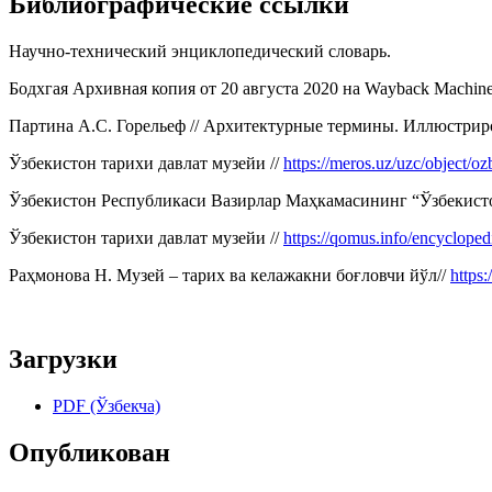
Библиографические ссылки
Научно-технический энциклопедический словарь.
Бодхгая Архивная копия от 20 августа 2020 на Wayback Machi
Партина А.С. Горельеф // Архитектурные термины. Иллюстрирова
Ўзбекистон тарихи давлат музейи //
https://meros.uz/uzc/object/oz
Ўзбекистон Республикаси Вазирлар Маҳкамасининг “Ўзбекистон
Ўзбекистон тарихи давлат музейи //
https://qomus.info/encycloped
Раҳмонова Н. Музей – тарих ва келажакни боғловчи йўл//
https
Загрузки
PDF (Ўзбекча)
Опубликован