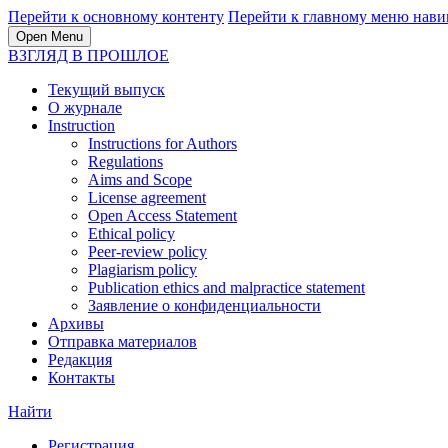
Перейти к основному контенту
Перейти к главному меню нави
Open Menu
ВЗГЛЯД В ПРОШЛОЕ
Текущий выпуск
О журнале
Instruction
Instructions for Authors
Regulations
Aims and Scope
License agreement
Open Access Statement
Ethical policy
Peer-review policy
Plagiarism policy
Publication ethics and malpractice statement
Заявление о конфиденциальности
Архивы
Отправка материалов
Редакция
Контакты
Найти
Регистрация