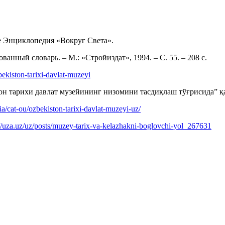
ne Энциклопедия «Вокруг Света».
нный словарь. – М.: «Стройиздат», 1994. – С. 55. – 208 с.
bekiston-tarixi-davlat-muzeyi
 тарихи давлат музейининг низомини тасдиқлаш тўғрисида” қар
ia/cat-ou/ozbekiston-tarixi-davlat-muzeyi-uz/
://uza.uz/uz/posts/muzey-tarix-va-kelazhakni-boglovchi-yol_267631