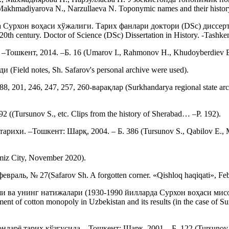
Makhmadiyarova N., Narzullaeva N. Toponymic names and their history
Сурхон воҳаси хўжалиги. Тарих фанлари доктори (DSc) диссертац
 20th century. Doctor of Science (DSc) Dissertation in History. -Tashken
ошкент, 2014. –Б. 16 (Umarov I., Rahmonov H., Khudoyberdiev E. B
eld notes, Sh. Safarov's personal archive were used).
01, 246, 247, 257, 260-варақлар (Surkhandarya regional state archive,
(Tursunov S., etc. Clips from the history of Sherabad… –P. 192).
рихи. –Тошкент: Шарқ, 2004. – Б. 386 (Tursunov S., Qabilov E., Mur
miz City, November 2020).
ль, № 27(Safarov Sh. A forgotten corner. «Qishloq haqiqati», Feb
 ва унинг натижалари (1930-1990 йилларда Сурхон воҳаси мисо
 of cotton monopoly in Uzbekistan and its results (in the case of Su
дарё тарих кўзгусида. –Тошкент: Шарқ, 2001. –Б. 122 (Tursunov S