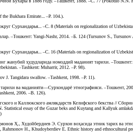
Бухары в 1886 году. –Ташкент, 1888. –С. 77 (Pokotilo N.N. Report 
he Bukhara Emirate... –P. 104.).
урхандарья... –С. 8 (Materials on regionalization of Uzbekistan. Is
. –Тошкент: Yangi-Nashr, 2014. –Б. 124 (Tursunov S., Tursunov A., 
урхандарья... –С. 16 (Materials on regionalization of Uzbekistan. I
нг жанубий ҳудудларида номоддий маданият тарихи. –Тошкент: Муҳ
zbekistan. –Tashkent: Muharrir, 2012. –P. 98).
J. Tangidara swallow. –Tashkent, 1998. –P. 11).
тарихи ва маданияти—Сурхондарё этнографияси. –Тошкент, 2006. –
ashkent, 2006. –B. 126).
гского и Каллюкского амлякдарств Келифского бекства // Сборн
tistical essay of the Guzar beks and Kuytang and Kallyuk amlakdars o
)
ҳмонов Ҳ., Худойбердиев Э. Сурхон воҳасида этник тарих ва этн
 Rahmonov H., Khudoyberdiev E. Ethnic history and ethnocultural proces