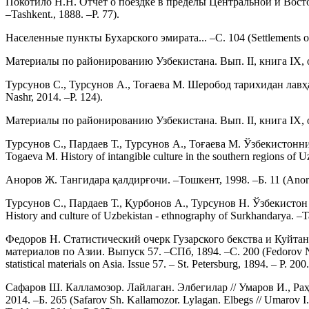
Покотило Н.Н. Отчет о поездке в пределы Центральной и Восточной 
–Tashkent., 1888. –P. 77).
Населенные пункты Бухарского эмирата... –С. 104 (Settlements of t
Материалы по районированию Узбекистана. Вып. II, книга IX, округ С
Турсунов С., Турсунов А., Тоғаева М. Шеробод тарихидан лавҳалар
Nashr, 2014. –P. 124).
Материалы по районированию Узбекистана. Вып. II, книга IX, округ С
Турсунов С., Пардаев Т., Турсунов А., Тоғаева М. Ўзбекистонни
Togaeva M. History of intangible culture in the southern regions of U
Аноров Ж. Тангидара қалдирғочи. –Тошкент, 1998. –Б. 11 (Anorov 
Турсунов С., Пардаев Т., Қурбонов А., Турсунов Н. Ўзбекистон 
History and culture of Uzbekistan - ethnography of Surkhandarya. –T
Федоров Н. Статистический очерк Гузарского бекства и Куйтан
материалов по Азии. Выпуск 57. –СПб, 1894. –С. 200 (Fedorov N. Sta
statistical materials on Asia. Issue 57. – St. Petersburg, 1894. – P. 200.
Сафаров Ш. Калламозор. Лайлаган. Элбегилар // Умаров И., Ра
2014. –Б. 265 (Safarov Sh. Kallamozor. Lylagan. Elbegs // Umarov I.,