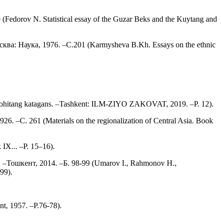
orov N. Statistical essay of the Guzar Beks and the Kuytang and
 Наука, 1976. –С.201 (Karmysheva B.Kh. Essays on the ethnic
hitang katagans. –Tashkent: ILM-ZIYO ZAKOVAT, 2019. –P. 12).
С. 261 (Materials on the regionalization of Central Asia. Book
IX... –P. 15–16).
–Тошкент, 2014. –Б. 98-99 (Umarov I., Rahmonov H.,
99).
, 1957. –P.76-78).