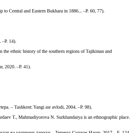
 Central and Eastern Bukhara in 1886... –P. 60, 77).
 –P. 14).
nic history of the southern regions of Tajikistan and
, 2020. –P. 41).
. – Tashkent: Yangi asr avlodi, 2004. –P. 98).
aev T., Mahmadiyorova N. Surkhandarya is an ethnographic place.
млар ва уларнинг тарихи. –Термиз: Сурхон-Нашр, 2017. –Б. 124