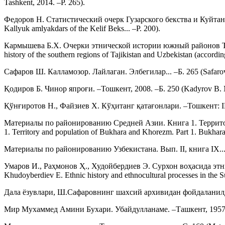
Tashkent, 2014. –P. 265).
Федоров Н. Статистический очерк Гузарского бекства и Куйтангск
Kallyuk amlyakdars of the Kelif Beks... –P. 200).
Кармышева Б.Х. Очерки этнической истории южный районов Тадж
history of the southern regions of Tajikistan and Uzbekistan (accordi
Сафаров Ш. Калламозор. Лайлаган. Элбегилар... –Б. 265 (Safarov S
Қодиров Б. Чинор япроғи. –Тошкент, 2008. –Б. 250 (Kadyrov B. Ma
Қўнғиротов Н., Файзиев Х. Кўҳитанг қатағонлари. –Тошкент: I
Материалы по районированию Средней Азии. Книга 1. Территория и
1. Territory and population of Bukhara and Khorezm. Part 1. Bukhara
Материалы по районированию Узбекистана. Вып. II, книга IX... –С. 1
Умаров И., Раҳмонов Ҳ., Худойбердиев Э. Сурхон воҳасида этни
Khudoyberdiev E. Ethnic history and ethnocultural processes in the Su
Дала ёзувлари, Ш.Сафаровнинг шахсий архивидан фойдаланилди (Fi
Мир Мухаммед Амини Бухари. Убайдулланаме. –Ташкент, 1957. –