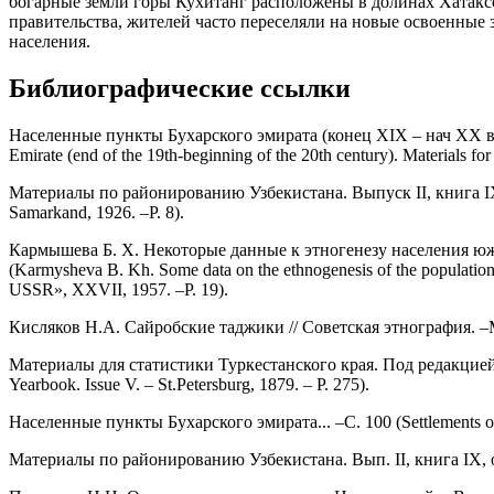
богарные земли горы Кухитанг расположены в долинах Хатаксо
правительства, жителей часто переселяли на новые освоенные
населения.
Библиографические ссылки
Населенные пункты Бухарского эмирата (конец XIX – нач XX в).
Emirate (end of the 19th-beginning of the 20th century). Materials for
Материалы по районированию Узбекистана. Выпуск II, книга IX, ок
Samarkand, 1926. –P. 8).
Кармышева Б. X. Некоторые данные к этногенезу населения ю
(Karmysheva B. Kh. Some data on the ethnogenesis of the population o
USSR», XXVII, 1957. –P. 19).
Кисляков Н.А. Сайробские таджики // Советская этнография. –Моск
Материалы для статистики Туркестанского края. Под редакцией Н.А
Yearbook. Issue V. – St.Petersburg, 1879. – P. 275).
Населенные пункты Бухарского эмирата... –С. 100 (Settlements of 
Материалы по районированию Узбекистана. Вып. II, книга IX, округ С