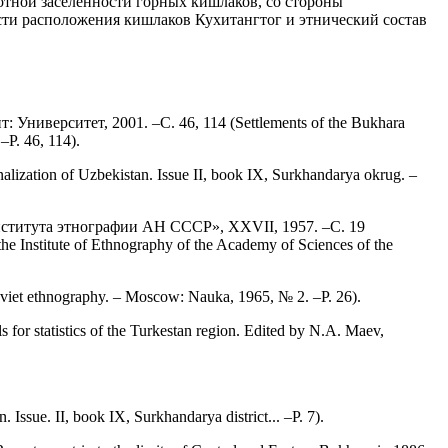
отной заселённости горных кишлаков, со стороны
сти расположения кишлаков Кухитангтог и этнический состав
иверситет, 2001. –С. 46, 114 (Settlements of the Bukhara
–P. 46, 114).
ation of Uzbekistan. Issue II, book IX, Surkhandarya okrug. –
нститута этнографии АН СССР», XXVII, 1957. –С. 19
the Institute of Ethnography of the Academy of Sciences of the
iet ethnography. – Moscow: Nauka, 1965, № 2. –P. 26).
statistics of the Turkestan region. Edited by N.A. Maev,
ue. II, book IX, Surkhandarya district... –P. 7).