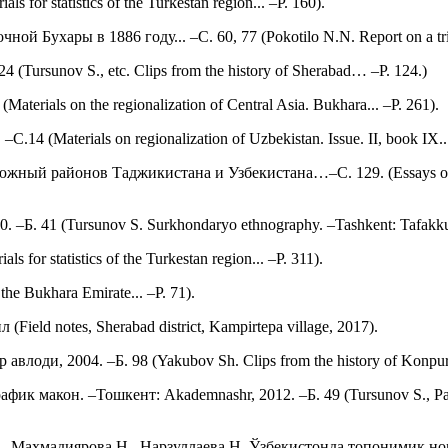
for statistics of the Turkestan region... –P. 160).
Бухары в 1886 году... –С. 60, 77 (Pokotilo N.N. Report on a trip to
(Tursunov S., etc. Clips from the history of Sherabad… –P. 124.)
ials on the regionalization of Central Asia. Bukhara... –P. 261).
 (Materials on regionalization of Uzbekistan. Issue. II, book IX...
 районов Таджикистана и Узбекистана…–С. 129. (Essays on the eth
–Б. 41 (Tursunov S. Surkhondaryo ethnography. –Tashkent: Tafakkur
or statistics of the Turkestan region... –P. 311).
e Bukhara Emirate... –P. 71).
ld notes, Sherabad district, Kampirtepa village, 2017).
ди, 2004. –Б. 98 (Yakubov Sh. Clips from the history of Konpurtepa
ик макон. –Тошкент: Akademnashr, 2012. –Б. 49 (Tursunov S., Pard
А., Махмадиярова Н., Нарзуллаева Н. Ўзбекистонда топонимик но