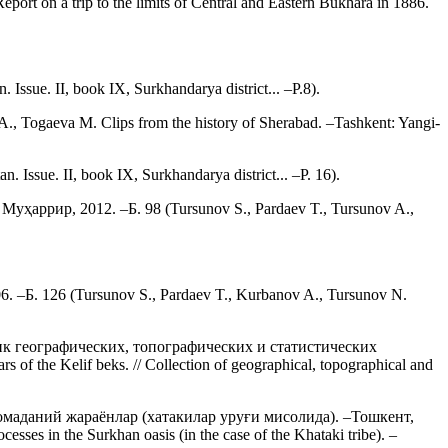
on a trip to the limits of Central and Eastern Bukhara in 1886.
sue. II, book IX, Surkhandarya district... –P.8).
Togaeva M. Clips from the history of Sherabad. –Tashkent: Yangi-
ssue. II, book IX, Surkhandarya district... –P. 16).
аррир, 2012. –Б. 98 (Tursunov S., Pardaev T., Tursunov A.,
Б. 126 (Tursunov S., Pardaev T., Kurbanov A., Tursunov N.
ик географических, топографических и статистических
f the Kelif beks. // Collection of geographical, topographical and
омаданий жараёнлар (хатакилар уруғи мисолида). –Тошкент,
ses in the Surkhan oasis (in the case of the Khataki tribe). –