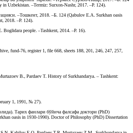
 in Uzbekistan. –Termiz: Surxon-Nashr, 2017. –P. 124).
ияси. –Тошкент, 2018. –Б. 124 (Qabulov E.A. Surkhan oasis
t, 2018. –P. 124).
oglidara people. –Tashkent, 2014. –P. 16).
 fund-76, register 1, file 668, sheets 188, 201, 246, 247, 257,
tazoev B., Pardaev T. History of Surkhandarya. – Tashkent:
ruary 1, 1991, № 27).
лида). Тарих фанлари бўйича фалсафа доктори (PhD)
rkhan oasis in 1930-1990). Doctor of Philosophy (PhD) Dissertation
.N. Kabilov E.O. Pardaev T.R. Murtazaev Z.M., Surkhondarya in