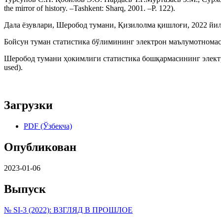
the mirror of history. –Tashkent: Sharq, 2001. –P. 122).
Дала ёзувлари, Шеробод тумани, Қизилолма қишлоғи, 2022 йил (Fiel
Бойсун туман статистика бўлимининг электрон маълумотномасидан ол
Шеробод тумани ҳокимлиги статистика бошқармасининг электрон маъ
used).
Загрузки
PDF (Ўзбекча)
Опубликован
2023-01-06
Выпуск
№ SI-3 (2022): ВЗГЛЯД В ПРОШЛОЕ