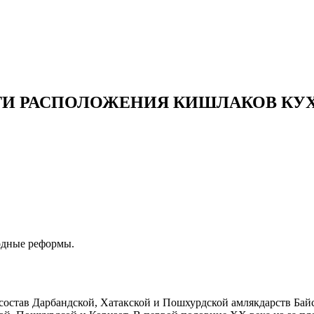
И РАСПОЛОЖЕНИЯ КИШЛАКОВ КУХ
водные реформы.
 состав Дарбандской, Хатакской и Пошхурдской амлякдарств Ба