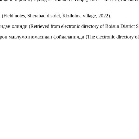
d notes, Sherabad district, Kizilolma village, 2022).
инди (Retrieved from electronic directory of Boisun District Stat
лумотномасидан фойдаланилди (The electronic directory of the sta