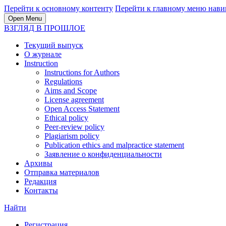
Перейти к основному контенту
Перейти к главному меню нави
Open Menu
ВЗГЛЯД В ПРОШЛОЕ
Текущий выпуск
О журнале
Instruction
Instructions for Authors
Regulations
Aims and Scope
License agreement
Open Access Statement
Ethical policy
Peer-review policy
Plagiarism policy
Publication ethics and malpractice statement
Заявление о конфиденциальности
Архивы
Отправка материалов
Редакция
Контакты
Найти
Регистрация