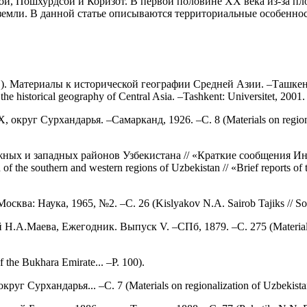
й, Пошхурдсой и Коризот. В первой половине ХХ века из-за пл
 земли. В данной статье описываются территориальные особенно
 Материалы к исторической географии Средней Азии. –Ташкент: Ун
 the historical geography of Central Asia. –Tashkent: Universitet, 2001. 
руг Сурхандарья. –Самарканд, 1926. –С. 8 (Materials on regionaliz
жных и западных районов Узбекистана // «Краткие сообщения И
f the southern and western regions of Uzbekistan // «Brief reports of 
ва: Наука, 1965, №2. –С. 26 (Kislyakov N.A. Sairob Tajiks // Sov
.Маева, Ежегодник. Выпуск V. –СПб, 1879. –С. 275 (Materials for 
the Bukhara Emirate... –P. 100).
урхандарья... –С. 7 (Materials on regionalization of Uzbekistan. Iss