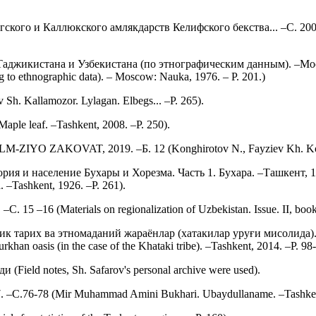
ого и Каллюкского амлякдарств Келифского бекства... –С. 200 (Fed
икистана и Узбекистана (по этнографическим данным). –Москва:
ng to ethnographic data). – Moscow: Nauka, 1976. – P. 201.)
h. Kallamozor. Lylagan. Elbegs... –P. 265).
ple leaf. –Tashkent, 2008. –P. 250).
LM-ZIYO ZAKOVAT, 2019. –Б. 12 (Konghirotov N., Fayziev Kh. Ko
 население Бухары и Хорезма. Часть 1. Бухара. –Ташкент, 1926. –
. –Tashkent, 1926. –P. 261).
5 –16 (Materials on regionalization of Uzbekistan. Issue. II, book 
к тарих ва этномаданий жараёнлар (хатакилар уруғи мисолида). 
rkhan oasis (in the case of the Khataki tribe). –Tashkent, 2014. –P. 98-
eld notes, Sh. Safarov's personal archive were used).
С.76-78 (Mir Muhammad Amini Bukhari. Ubaydullaname. –Tashkent