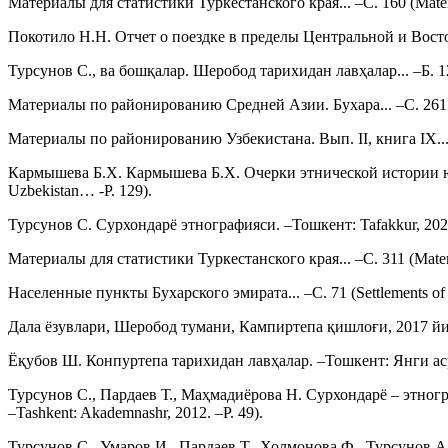
Материалы для статистики Туркестанского края... –С. 160 (Materials 
Покотило Н.Н. Отчет о поездке в пределы Центральной и Восточной 
Турсунов С., ва бошқалар. Шеробод тарихидан лавҳалар... –Б. 124 
Материалы по районированию Средней Азии. Бухара... –С. 261 (Mater
Материалы по районированию Узбекистана. Вып. II, книга IX... –С.14
Кармышева Б.Х. Кармышева Б.Х. Очерки этнической истории южный
Uzbekistan… -P. 129).
Турсунов С. Сурхондарё этнографияси. –Тошкент: Tafakkur, 2020. 
Материалы для статистики Туркестанского края... –С. 311 (Materials f
Населенные пункты Бухарского эмирата... –С. 71 (Settlements of th
Дала ёзувлари, Шеробод тумани, Кампиртепа қишлоғи, 2017 йил (Fie
Ёқубов Ш. Конпуртепа тарихидан лавҳалар. –Тошкент: Янги аср авло
Турсунов С., Пардаев Т., Маҳмадиёрова Н. Сурхондарё – этнограф
–Tashkent: Akademnashr, 2012. –P. 49).
Турсунов С., Умаров И., Пардаев Т., Холмонова Ф., Турсунов 