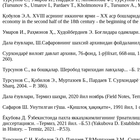
(Tursunov S., Umarov I., Pardaev T., Kholmonova F., Tursunov A., 
Қoбулов Э.А. ХVIII асрнинг иккинчи ярми – ХХ аср бошларида 
economy in the second half of the 18th century - the beginning of the
Умаров И., Раҳмонов Ҳ., Худойбердиев Э. Боғлидара одамлари. –Т
Дала ёзувлари, Ш.Сафаровнинг шахсий архивидан фойдаланилди (Fi
Сурхондарё вилоят давлат архиви, 76-фонд, 1-рўйхат, 668-иш, 188, 2
260).
Турсунов С., ва бошқалар. Шеробод тарихидан лавҳалар... –Б. 192 (
Турсунов С., Қобилов Э., Муртазоев Б., Пардаев Т. Сурхондарё та
Sharq, 2004. – P. 386).
Дала ёзувлари, Термиз шаҳри, 2020 йил ноябрь (Field Notes, Ter
Сафаров Ш. Унутилган гўша. «Қишлоқ ҳақиқати», 1991 йил, 1 февра
Ёқубова Д. Ўзбекистонда пахта яккаҳокимлигининг ўрнатилиши
диссертацияси. –Термиз, 2021 йил. –Б.53 (Yakubova D. Establishment
in History. – Termiz, 2021. –P.53).
Турсунов С.Н. Қобилов Э.О. Пардаев Т.Р.Муртазаев З.М., Сурхон