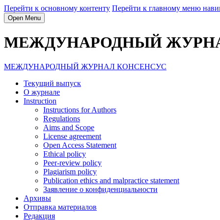
Перейти к основному контенту
Перейти к главному меню нави
Open Menu
МЕЖДУНАРОДНЫЙ ЖУРН
МЕЖДУНАРОДНЫЙ ЖУРНАЛ КОНСЕНСУС
Текущий выпуск
О журнале
Instruction
Instructions for Authors
Regulations
Aims and Scope
License agreement
Open Access Statement
Ethical policy
Peer-review policy
Plagiarism policy
Publication ethics and malpractice statement
Заявление о конфиденциальности
Архивы
Отправка материалов
Редакция