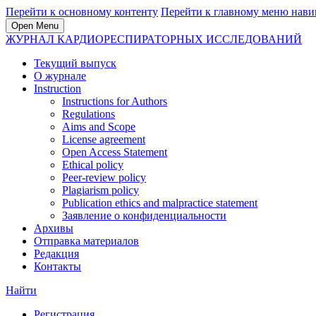
Перейти к основному контенту
Перейти к главному меню нави
Open Menu
ЖУРНАЛ КАРДИОРЕСПИРАТОРНЫХ ИССЛЕДОВАНИЙ
Текущий выпуск
О журнале
Instruction
Instructions for Authors
Regulations
Aims and Scope
License agreement
Open Access Statement
Ethical policy
Peer-review policy
Plagiarism policy
Publication ethics and malpractice statement
Заявление о конфиденциальности
Архивы
Отправка материалов
Редакция
Контакты
Найти
Регистрация