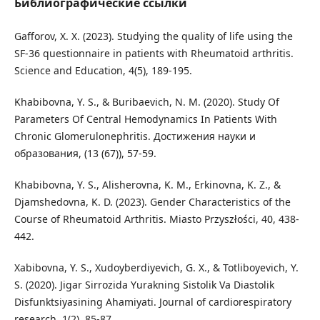
Библиографические ссылки
Gafforov, X. X. (2023). Studying the quality of life using the
SF-36 questionnaire in patients with Rheumatoid arthritis.
Science and Education, 4(5), 189-195.
Khabibovna, Y. S., & Buribaevich, N. M. (2020). Study Of
Parameters Of Central Hemodynamics In Patients With
Chronic Glomerulonephritis. Достижения науки и
образования, (13 (67)), 57-59.
Khabibovna, Y. S., Alisherovna, K. M., Erkinovna, K. Z., &
Djamshedovna, K. D. (2023). Gender Characteristics of the
Course of Rheumatoid Arthritis. Miasto Przyszłości, 40, 438-
442.
Xabibovna, Y. S., Xudoyberdiyevich, G. X., & Totliboyevich, Y.
S. (2020). Jigar Sirrozida Yurakning Sistolik Va Diastolik
Disfunktsiyasining Ahamiyati. Journal of cardiorespiratory
research, 1(2), 85-87.