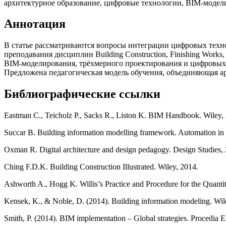
архитектурное образование, цифровые технологии, BIM‑модел
Аннотация
В статье рассматриваются вопросы интеграции цифровых техн
преподавания дисциплин Building Construction, Finishing Works
BIM‑моделирования, трёхмерного проектирования и цифровых
Предложена педагогическая модель обучения, объединяющая а
Библиографические ссылки
Eastman C., Teicholz P., Sacks R., Liston K. BIM Handbook. Wiley,
Succar B. Building information modelling framework. Automation in 
Oxman R. Digital architecture and design pedagogy. Design Studies,
Ching F.D.K. Building Construction Illustrated. Wiley, 2014.
Ashworth A., Hogg K. Willis’s Practice and Procedure for the Quanti
Kensek, K., & Noble, D. (2014). Building information modeling. Wil
Smith, P. (2014). BIM implementation – Global strategies. Procedia 